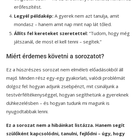
erőfeszítést.
Legyél példakép:
A gyerek nem azt tanulja, amit
mondasz – hanem amit nap mint nap lát tőled.
Állíts fel kereteket szeretettel:
“Tudom, hogy még
játszanál, de most el kell tenni – segítek.”
Miért érdemes követni a sorozatot?
Ez a húszrészes sorozat nem elméleti előadásokból áll
majd. Minden rész egy-egy gyakorlati, valódi problémát
dolgoz fel: hogyan adjunk zsebpénzt, mit csináljunk a
testvérféltékenységgel, hogyan segíthetünk a gyereknek
dühkezelésben – és hogyan tudunk mi magunk is
nyugodtabbak lenni.
Ez a sorozat nem a hibáinkat listázza. Hanem segít
szülőként kapcsolódni, tanulni, fejlődni – úgy, hogy