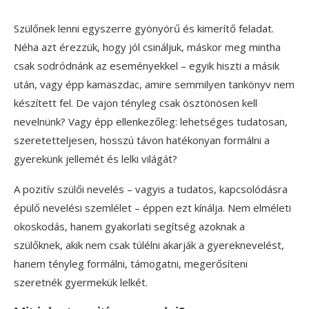
Szülőnek lenni egyszerre gyönyörű és kimerítő feladat.
Néha azt érezzük, hogy jól csináljuk, máskor meg mintha
csak sodródnánk az eseményekkel – egyik hiszti a másik
után, vagy épp kamaszdac, amire semmilyen tankönyv nem
készített fel. De vajon tényleg csak ösztönösen kell
nevelnünk? Vagy épp ellenkezőleg: lehetséges tudatosan,
szeretetteljesen, hosszú távon hatékonyan formálni a
gyerekünk jellemét és lelki világát?
A pozitív szülői nevelés – vagyis a tudatos, kapcsolódásra
épülő nevelési szemlélet – éppen ezt kínálja. Nem elméleti
okoskodás, hanem gyakorlati segítség azoknak a
szülőknek, akik nem csak túlélni akarják a gyereknevelést,
hanem tényleg formálni, támogatni, megerősíteni
szeretnék gyermekük lelkét.