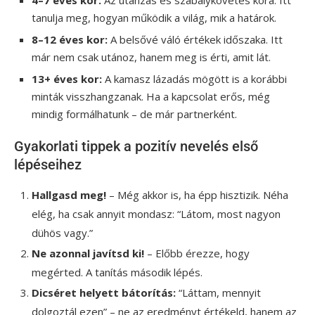
tanulja meg, hogyan működik a világ, mik a határok.
8–12 éves kor:
A belsővé váló értékek időszaka. Itt
már nem csak utánoz, hanem meg is érti, amit lát.
13+ éves kor:
A kamasz lázadás mögött is a korábbi
minták visszhangzanak. Ha a kapcsolat erős, még
mindig formálhatunk – de már partnerként.
Gyakorlati tippek a pozitív nevelés első
lépéseihez
Hallgasd meg!
– Még akkor is, ha épp hisztizik. Néha
elég, ha csak annyit mondasz: “Látom, most nagyon
dühös vagy.”
Ne azonnal javítsd ki!
– Előbb érezze, hogy
megérted. A tanítás második lépés.
Dicséret helyett bátorítás:
“Láttam, mennyit
dolgoztál ezen” – ne az eredményt értékeld, hanem az