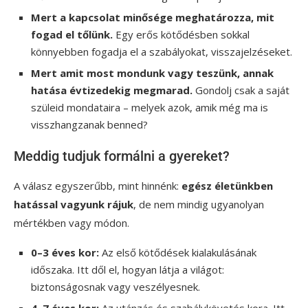
Mert a kapcsolat minősége meghatározza, mit
fogad el tőlünk.
Egy erős kötődésben sokkal
könnyebben fogadja el a szabályokat, visszajelzéseket.
Mert amit most mondunk vagy teszünk, annak
hatása évtizedekig megmarad.
Gondolj csak a saját
szüleid mondataira – melyek azok, amik még ma is
visszhangzanak benned?
Meddig tudjuk formálni a gyereket?
A válasz egyszerűbb, mint hinnénk:
egész életünkben
hatással vagyunk rájuk
, de nem mindig ugyanolyan
mértékben vagy módon.
0–3 éves kor:
Az első kötődések kialakulásának
időszaka. Itt dől el, hogyan látja a világot:
biztonságosnak vagy veszélyesnek.
4–7 éves kor:
Az utánzás és szabálykövetés kora. Itt