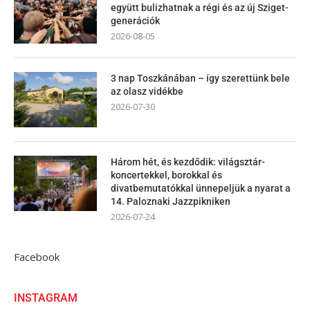
együtt bulizhatnak a régi és az új Sziget-
generációk
2026-08-05
3 nap Toszkánában – így szerettünk bele
az olasz vidékbe
2026-07-30
Három hét, és kezdődik: világsztár-
koncertekkel, borokkal és
divatbemutatókkal ünnepeljük a nyarat a
14. Paloznaki Jazzpikniken
2026-07-24
Facebook
INSTAGRAM