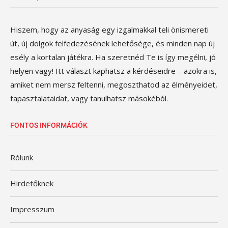
Hiszem, hogy az anyaság egy izgalmakkal teli önismereti
út, új dolgok felfedezésének lehetősége, és minden nap új
esély a kortalan játékra. Ha szeretnéd Te is így megélni, jó
helyen vagy! Itt választ kaphatsz a kérdéseidre – azokra is,
amiket nem mersz feltenni, megoszthatod az élményeidet,
tapasztalataidat, vagy tanulhatsz másokéból.
FONTOS INFORMÁCIÓK
Rólunk
Hirdetőknek
Impresszum