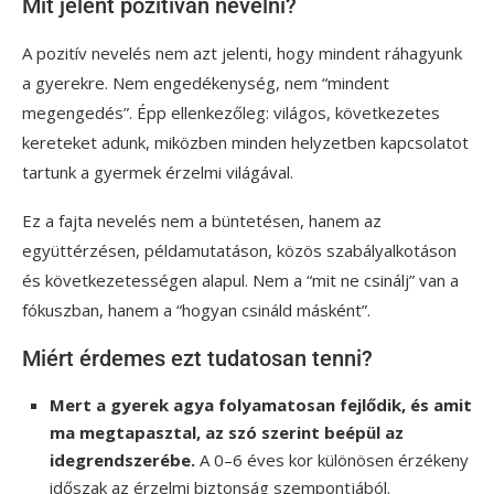
Mit jelent pozitívan nevelni?
A pozitív nevelés nem azt jelenti, hogy mindent ráhagyunk
a gyerekre. Nem engedékenység, nem “mindent
megengedés”. Épp ellenkezőleg: világos, következetes
kereteket adunk, miközben minden helyzetben kapcsolatot
tartunk a gyermek érzelmi világával.
Ez a fajta nevelés nem a büntetésen, hanem az
együttérzésen, példamutatáson, közös szabályalkotáson
és következetességen alapul. Nem a “mit ne csinálj” van a
fókuszban, hanem a “hogyan csináld másként”.
Miért érdemes ezt tudatosan tenni?
Mert a gyerek agya folyamatosan fejlődik, és amit
ma megtapasztal, az szó szerint beépül az
idegrendszerébe.
A 0–6 éves kor különösen érzékeny
időszak az érzelmi biztonság szempontjából.