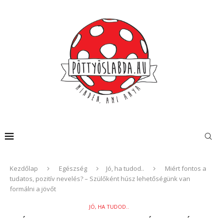
Kezdőlap
Egészség
Jó, ha tudod..
Miért fontos a
tudatos, pozitív nevelés? – Szülőként húsz lehetőségünk van
formálni a jövőt
JÓ, HA TUDOD..