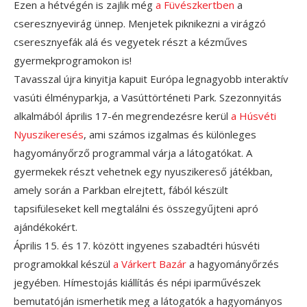
Ezen a hétvégén is zajlik még
a Füvészkertben
a
cseresznyevirág ünnep. Menjetek piknikezni a virágzó
cseresznyefák alá és vegyetek részt a kézműves
gyermekprogramokon is!
Tavasszal újra kinyitja kapuit Európa legnagyobb interaktív
vasúti élményparkja, a Vasúttörténeti Park. Szezonnyitás
alkalmából április 17-én megrendezésre kerül
a Húsvéti
Nyuszikeresés
, ami számos izgalmas és különleges
hagyományőrző programmal várja a látogatókat. A
gyermekek részt vehetnek egy nyuszikereső játékban,
amely során a Parkban elrejtett, fából készült
tapsifüleseket kell megtalálni és összegyűjteni apró
ajándékokért.
Április 15. és 17. között ingyenes szabadtéri húsvéti
programokkal készül
a Várkert Bazár
a hagyományőrzés
jegyében. Hímestojás kiállítás és népi iparművészek
bemutatóján ismerhetik meg a látogatók a hagyományos