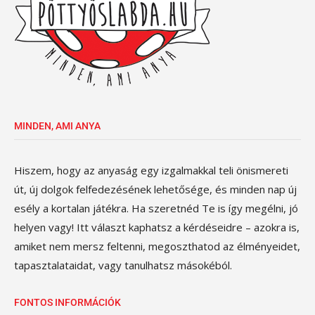
MINDEN, AMI ANYA
Hiszem, hogy az anyaság egy izgalmakkal teli önismereti
út, új dolgok felfedezésének lehetősége, és minden nap új
esély a kortalan játékra. Ha szeretnéd Te is így megélni, jó
helyen vagy! Itt választ kaphatsz a kérdéseidre – azokra is,
amiket nem mersz feltenni, megoszthatod az élményeidet,
tapasztalataidat, vagy tanulhatsz másokéból.
FONTOS INFORMÁCIÓK