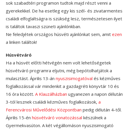
sok szabadtéri programon tudtok majd részt venni a
gyerekekkel. De ha esetleg egy kis szél- és zivatarmentes
családi elfoglaltságra is szükség lesz, természetesen ilyet
is találtok tavaszi szüneti ajánlónkban.
Ne feledjétek országos húsvéti ajánlónkat sem, amit
ezen
a linken találtok!
Húsvétváró
Ha a húsvét előtti hétvégén nem volt lehetőségetek
húsvétváró programra eljutni, még bepótolhatjátok a
mulasztást. Április 13-án
nyuszisimogatóval
és kézműves
foglalkozással vár mindenkit a gazdagréti könyvtár 10 és
16 óra között.
A Klauzálházban
ugyanezen a napon délután
3-tól lesznek családi kézműves foglalkozások,
a
Ferencvárosi Művelődési Központban
pedig délután 4-től.
Április 15-én
húsvétváró vonatozással
készülnek a
Gyermekvasúton. A két végállomáson nyuszisimogató