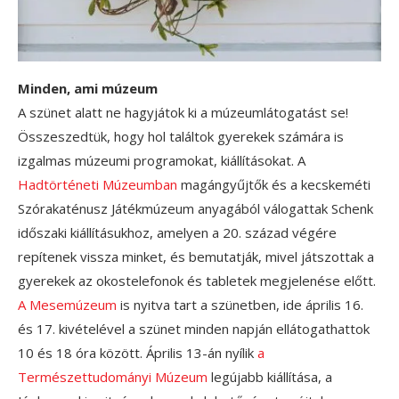
Minden, ami múzeum
A szünet alatt ne hagyjátok ki a múzeumlátogatást se!
Összeszedtük, hogy hol találtok gyerekek számára is
izgalmas múzeumi programokat, kiállításokat. A
Hadtörténeti Múzeumban
magángyűjtők és a kecskeméti
Szórakaténusz Játékmúzeum anyagából válogattak Schenk
időszaki kiállításukhoz, amelyen a 20. század végére
repítenek vissza minket, és bemutatják, mivel játszottak a
gyerekek az okostelefonok és tabletek megjelenése előtt.
A Mesemúzeum
is nyitva tart a szünetben, ide április 16.
és 17. kivételével a szünet minden napján ellátogathattok
10 és 18 óra között. Április 13-án nyílik
a
Természettudományi Múzeum
legújabb kiállítása, a