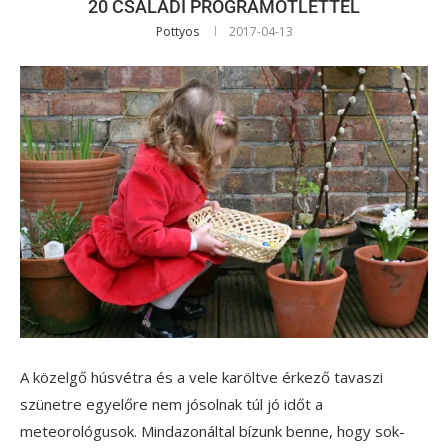
20 CSALÁDI PROGRAMÖTLETTEL
Pottyos
2017-04-13
A közelgő húsvétra és a vele karöltve érkező tavaszi
szünetre egyelőre nem jósolnak túl jó időt a
meteorológusok. Mindazonáltal bízunk benne, hogy sok-