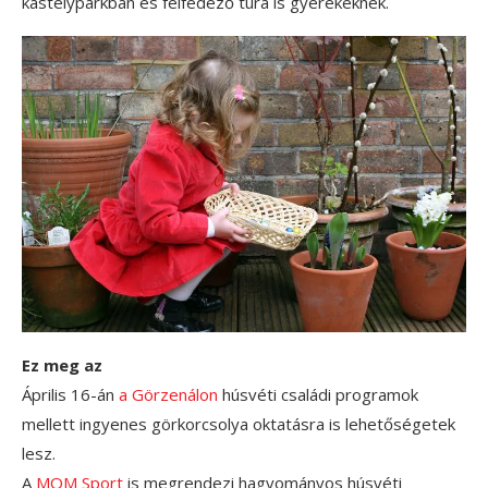
kastélyparkban és felfedező túra is gyerekeknek.
Ez meg az
Április 16-án
a Görzenálon
húsvéti családi programok
mellett ingyenes görkorcsolya oktatásra is lehetőségetek
lesz.
A
MOM Sport
is megrendezi hagyományos húsvéti