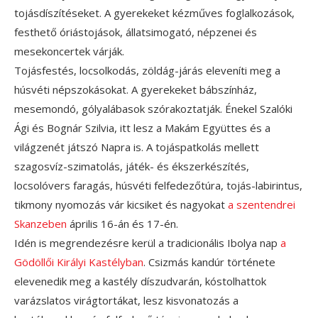
tojásdíszítéseket. A gyerekeket kézműves foglalkozások,
festhető óriástojások, állatsimogató, népzenei és
mesekoncertek várják.
Tojásfestés, locsolkodás, zöldág-járás eleveníti meg a
húsvéti népszokásokat. A gyerekeket bábszínház,
mesemondó, gólyalábasok szórakoztatják. Énekel Szalóki
Ági és Bognár Szilvia, itt lesz a Makám Együttes és a
világzenét játszó Napra is. A tojáspatkolás mellett
szagosvíz-szimatolás, játék- és ékszerkészítés,
locsolóvers faragás, húsvéti felfedezőtúra, tojás-labirintus,
tikmony nyomozás vár kicsiket és nagyokat
a szentendrei
Skanzeben
április 16-án és 17-én.
Idén is megrendezésre kerül a tradicionális Ibolya nap
a
Gödöllői Királyi Kastélyban
. Csizmás kandúr története
elevenedik meg a kastély díszudvarán, kóstolhattok
varázslatos virágtortákat, lesz kisvonatozás a