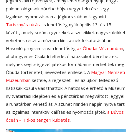
Jégkorszaki rejtvények, amely lehetőséget nyújt, hogy a
paleontológusok bőrébe bújva vegyetek részt egy
izgalmas nyomozásban a jégkorszakban. Ugyanitt
Tarisznyás túrára
is lehetőség nyílik április 13. és 15.
között, amely során a gyerekek a szüleikkel, nagyszüleikkel
vehetnek részt a múzeum kincseinek felkutatásában.
Hasonló programra van lehetőség
az Óbudai Múzeumban
,
ahol ingyenes Családi felfedező hátizsákot bérelhettek,
melynek segítségével játékos formában ismerhetitek meg
Óbuda történetét, nevezetes emlékeit. A
Magyar Nemzeti
Múzeumban
kétféle, a régészeti- és az újkori felfedező
hátizsák közül választhattok. A hátizsák elérhető a Múzeum
nyitvatartási idejében és a pénztárban megváltott jeggyel
a ruhatárban vehető át. A szünet minden napján nyitva tart
az izgalmas interaktív kiállítás és nyomozós játék,
a Bűvös
óceán – Titkos tengeri küldetés
.