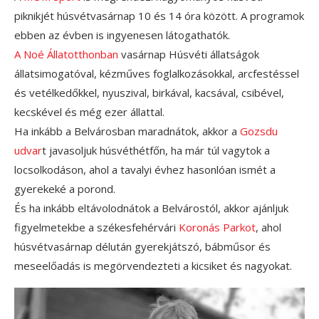
piknikjét húsvétvasárnap 10 és 14 óra között. A programok
ebben az évben is ingyenesen látogathatók.
A Noé Állatotthonban
vasárnap Húsvéti állatságok
állatsimogatóval, kézműves foglalkozásokkal, arcfestéssel
és vetélkedőkkel, nyuszival, birkával, kacsával, csibével,
kecskével és még ezer állattal.
Ha inkább a Belvárosban maradnátok, akkor a
Gozsdu
udvar
t javasoljuk húsvéthétfőn, ha már túl vagytok a
locsolkodáson, ahol a tavalyi évhez hasonlóan ismét a
gyerekeké a porond.
És ha inkább eltávolodnátok a Belvárostól, akkor ajánljuk
figyelmetekbe a székesfehérvári
Koronás Parkot
, ahol
húsvétvasárnap délután gyerekjátszó, bábműsor és
meseelőadás is megörvendezteti a kicsiket és nagyokat.