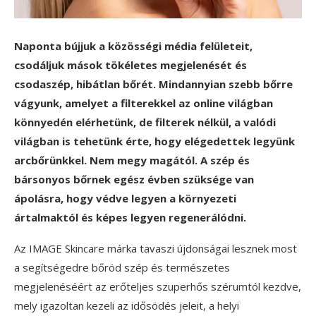
Naponta bújjuk a közösségi média felületeit,
csodáljuk mások tökéletes megjelenését és
csodaszép, hibátlan bőrét. Mindannyian szebb bőrre
vágyunk, amelyet a filterekkel az online világban
könnyedén elérhetünk, de filterek nélkül, a valódi
világban is tehetünk érte, hogy elégedettek legyünk
arcbőrünkkel. Nem megy magától. A szép és
bársonyos bőrnek egész évben szüksége van
ápolásra, hogy védve legyen a környezeti
ártalmaktól és képes legyen regenerálódni.
Az IMAGE Skincare márka tavaszi újdonságai lesznek most
a segítségedre bőröd szép és természetes
megjelenéséért az erőteljes szuperhős szérumtól kezdve,
mely igazoltan kezeli az idősödés jeleit, a helyi