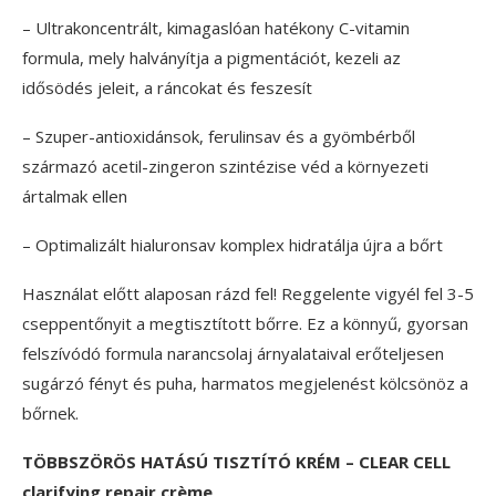
– Ultrakoncentrált, kimagaslóan hatékony C-vitamin
formula, mely halványítja a pigmentációt, kezeli az
idősödés jeleit, a ráncokat és feszesít
– Szuper-antioxidánsok, ferulinsav és a gyömbérből
származó acetil-zingeron szintézise véd a környezeti
ártalmak ellen
– Optimalizált hialuronsav komplex hidratálja újra a bőrt
Használat előtt alaposan rázd fel! Reggelente vigyél fel 3-5
cseppentőnyit a megtisztított bőrre. Ez a könnyű, gyorsan
felszívódó formula narancsolaj árnyalataival erőteljesen
sugárzó fényt és puha, harmatos megjelenést kölcsönöz a
bőrnek.
TÖBBSZÖRÖS HATÁSÚ TISZTÍTÓ KRÉM – CLEAR CELL
clarifying repair crème