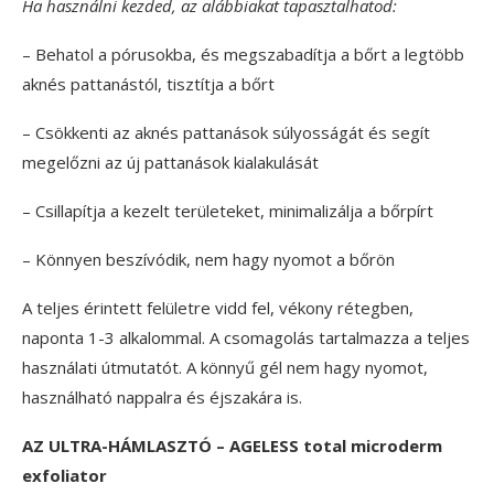
Ha használni kezded, az alábbiakat tapasztalhatod:
– Behatol a pórusokba, és megszabadítja a bőrt a legtöbb
aknés pattanástól, tisztítja a bőrt
– Csökkenti az aknés pattanások súlyosságát és segít
megelőzni az új pattanások kialakulását
– Csillapítja a kezelt területeket, minimalizálja a bőrpírt
– Könnyen beszívódik, nem hagy nyomot a bőrön
A teljes érintett felületre vidd fel, vékony rétegben,
naponta 1-3 alkalommal. A csomagolás tartalmazza a teljes
használati útmutatót. A könnyű gél nem hagy nyomot,
használható nappalra és éjszakára is.
AZ ULTRA-HÁMLASZTÓ – AGELESS total microderm
exfoliator