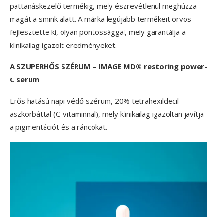
pattanáskezelő termékig, mely észrevétlenül meghúzza
magát a smink alatt. A márka legújabb termékeit orvos
fejlesztette ki, olyan pontossággal, mely garantálja a
klinikailag igazolt eredményeket.
A SZUPERHŐS SZÉRUM – IMAGE MD® restoring power-
C serum
Erős hatású napi védő szérum, 20% tetrahexildecil-
aszkorbáttal (C-vitaminnal), mely klinikailag igazoltan javítja
a pigmentációt és a ráncokat.