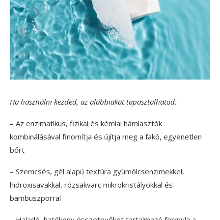
Ha használni kezded, az alábbiakat tapasztalhatod:
– Az enzimatikus, fizikai és kémiai hámlasztók
kombinálásával finomítja és újítja meg a fakó, egyenetlen
bőrt
– Szemcsés, gél alapú textúra gyümölcsenzimekkel,
hidroxisavakkal, rózsakvarc mikrokristályokkal és
bambuszporral
– Haladó, hatékony összetevőket tartalmazó formula a