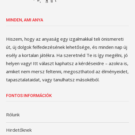
MINDEN, AMI ANYA
Hiszem, hogy az anyaság egy izgalmakkal teli önismereti
út, új dolgok felfedezésének lehetősége, és minden nap új
esély a kortalan játékra. Ha szeretnéd Te is így megélni, jó
helyen vagy! Itt választ kaphatsz a kérdéseidre – azokra is,
amiket nem mersz feltenni, megoszthatod az élményeidet,
tapasztalataidat, vagy tanulhatsz másokéból.
FONTOS INFORMÁCIÓK
Rólunk
Hirdetőknek