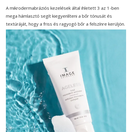
A mikrodermabráziós kezelések által ihletett 3 az 1-ben
mega hámlasztó segít kiegyenlíteni a bőr tónusát és
textúráját, hogy a friss és ragyogó bőr a felszínre kerüljön.