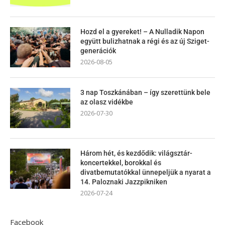
Hozd el a gyereket! – A Nulladik Napon
együtt bulizhatnak a régi és az új Sziget-
generációk
2026-08-05
3 nap Toszkánában – így szerettünk bele
az olasz vidékbe
2026-07-30
Három hét, és kezdődik: világsztár-
koncertekkel, borokkal és
divatbemutatókkal ünnepeljük a nyarat a
14. Paloznaki Jazzpikniken
2026-07-24
Facebook