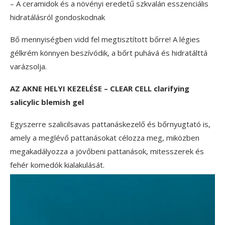
– A ceramidok és a növényi eredetű szkvalán esszenciális
hidratálásról gondoskodnak
Bő mennyiségben vidd fel megtisztított bőrre! A légies
gélkrém könnyen beszívódik, a bőrt puhává és hidratálttá
varázsolja.
AZ AKNE HELYI KEZELÉSE – CLEAR CELL clarifying
salicylic blemish gel
Egyszerre szalicilsavas pattanáskezelő és bőrnyugtató is,
amely a meglévő pattanásokat célozza meg, miközben
megakadályozza a jövőbeni pattanások, mitesszerek és
fehér komedók kialakulását.