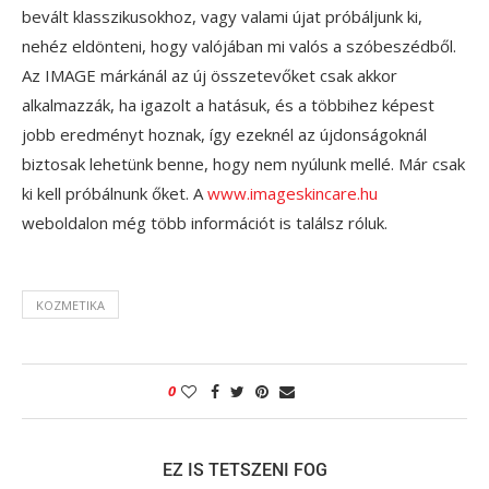
bevált klasszikusokhoz, vagy valami újat próbáljunk ki,
nehéz eldönteni, hogy valójában mi valós a szóbeszédből.
Az IMAGE márkánál az új összetevőket csak akkor
alkalmazzák, ha igazolt a hatásuk, és a többihez képest
jobb eredményt hoznak, így ezeknél az újdonságoknál
biztosak lehetünk benne, hogy nem nyúlunk mellé. Már csak
ki kell próbálnunk őket. A
www.imageskincare.hu
weboldalon még több információt is találsz róluk.
KOZMETIKA
0
EZ IS TETSZENI FOG