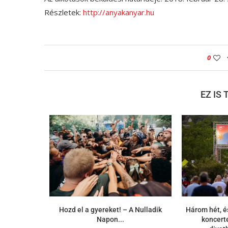
Részletek:
http://anyakanyar.hu
0
EZ IS
Hozd el a gyereket! – A Nulladik
Három hét, é
Napon...
koncerte