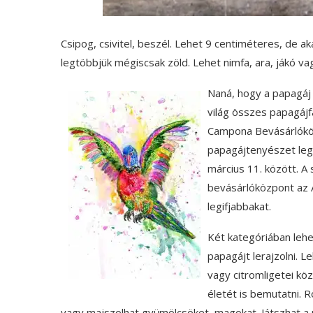
Csipog, csivitel, beszél. Lehet 9 centiméteres, de akár
legtöbbjük mégiscsak zöld. Lehet nimfa, ara, jákó vag
Naná, hogy a papagáj 
világ összes papagájf
Campona Bevásárlóköz
papagájtenyészet legs
március 11. között. A
bevásárlóközpont az A
legifjabbakat.
Két kategóriában lehe
papagájt lerajzolni. 
vagy citromligetei kö
életét is bemutatni.
vagy majszolhat gyümölcsöket, magokat. Játszhat a p