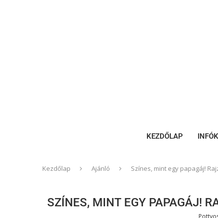
KEZDŐLAP
INFÓ
Kezdőlap
Ajánló
Színes, mint egy papagáj! Ra
SZÍNES, MINT EGY PAPAGÁJ! 
Pottyo