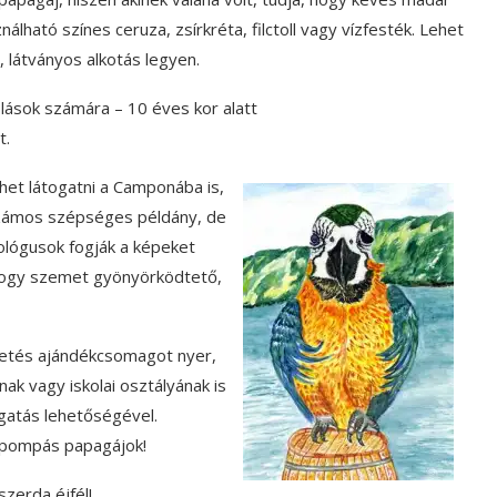
ható színes ceruza, zsírkréta, filctoll vagy vízfesték. Lehet
, látványos alkotás legyen.
lások számára – 10 éves kor alatt
t.
ehet látogatni a Camponába is,
zámos szépséges példány, de
tológusok fogják a képeket
 hogy szemet gyönyörködtető,
petés ajándékcsomagot nyer,
ak vagy iskolai osztályának is
gatás lehetőségével.
ínpompás papagájok!
szerda éjfél!