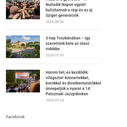
Nulladik Napon együtt
bulizhatnak a régi és az új
Sziget-generációk
2026-08-05
3 nap Toszkánában – így
szerettünk bele az olasz
vidékbe
2026-07-30
Három hét, és kezdődik:
világsztár-koncertekkel,
borokkal és divatbemutatókkal
ünnepeljük a nyarat a 14.
Paloznaki Jazzpikniken
2026-07-24
Facebook