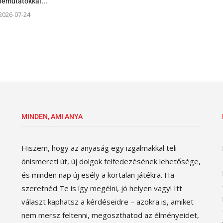
bemutatókkal...
2026-07-24
MINDEN, AMI ANYA
Hiszem, hogy az anyaság egy izgalmakkal teli
önismereti út, új dolgok felfedezésének lehetősége,
és minden nap új esély a kortalan játékra. Ha
szeretnéd Te is így megélni, jó helyen vagy! Itt
választ kaphatsz a kérdéseidre – azokra is, amiket
nem mersz feltenni, megoszthatod az élményeidet,