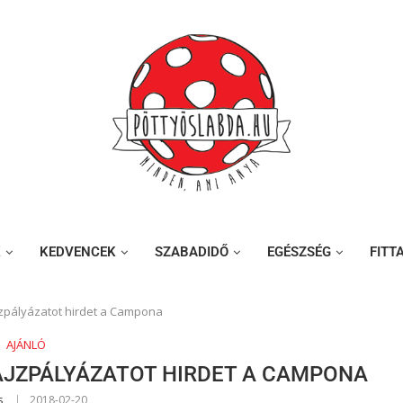
K
KEDVENCEK
SZABADIDŐ
EGÉSZSÉG
FITT
jzpályázatot hirdet a Campona
AJÁNLÓ
RAJZPÁLYÁZATOT HIRDET A CAMPONA
s
2018-02-20