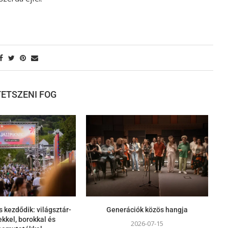
 TETSZENI FOG
s kezdődik: világsztár-
Generációk közös hangja
kkel, borokkal és
2026-07-15