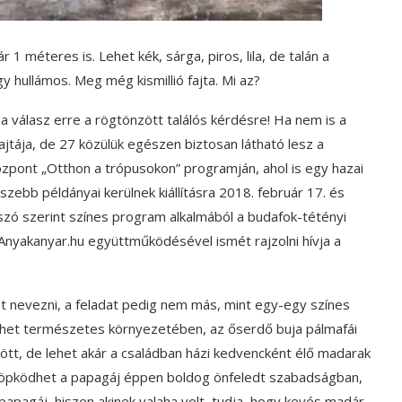
 1 méteres is. Lehet kék, sárga, piros, lila, de talán a
y hullámos. Meg még kismillió fajta. Mi az?
a válasz erre a rögtönzött találós kérdésre! Ha nem is a
ajtája, de 27 közülük egészen biztosan látható lesz a
pont „Otthon a trópusokon” programján, ahol is egy hazai
zebb példányai kerülnek kiállításra 2018. február 17. és
 szó szerint színes program alkalmából a budafok-tétényi
nyakanyar.hu együttműködésével ismét rajzolni hívja a
t nevezni, a feladat pedig nem más, mint egy-egy színes
Lehet természetes környezetében, az őserdő buja pálmafái
zött, de lehet akár a családban házi kedvencként élő madarak
 Röpködhet a papagáj éppen boldog önfeledt szabadságban,
apagáj, hiszen akinek valaha volt, tudja, hogy kevés madár