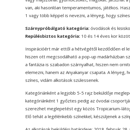
van, aki hasonlóan temperamentumos, játékos. Használ
1 vagy több képpel is nevezni, a lényeg, hogy színes
Szárnypróbálgató kategória:
óvodások és kisisko
Repülésbiztos kategória:
10 és 14 éves kor közöt
Inspirációért már ettől a hétvégétől kezdődően el l
hiszen ott megcsodálható a pop-up madárházban s
a fantázia is szabadon szárnyalhat, hiszen nem orni
elemezni, hanem az Anyakanyar csapata. A lényeg,
színes, vidám alkotások szülessenek.
Kategóriánként a legjobb 5-5 rajz beküldője megle
kategóriánként 1 győztes pedig az óvodai csoportján
szerezhet meglepetést egy közös Tropicarium-láto
Elő tehát a legélénkebb színekkel, készüljenek a sz
Az alkotások beküldési határideje: 2018. február 28. 