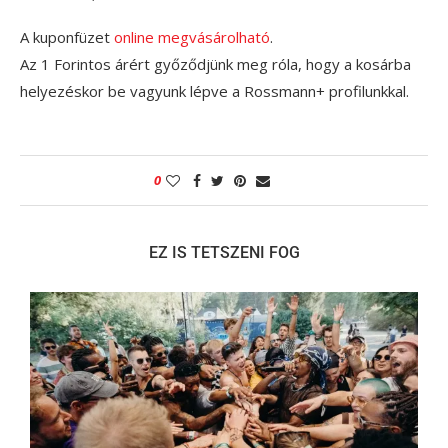
A kuponfüzet
online megvásárolható
.
Az 1 Forintos árért győződjünk meg róla, hogy a kosárba
helyezéskor be vagyunk lépve a Rossmann+ profilunkkal.
0
EZ IS TETSZENI FOG