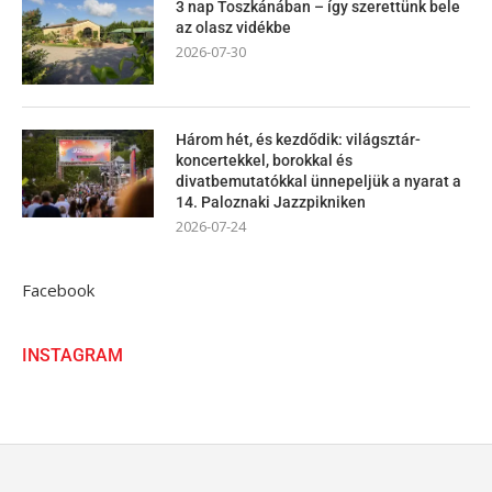
3 nap Toszkánában – így szerettünk bele
az olasz vidékbe
2026-07-30
Három hét, és kezdődik: világsztár-
koncertekkel, borokkal és
divatbemutatókkal ünnepeljük a nyarat a
14. Paloznaki Jazzpikniken
2026-07-24
Facebook
INSTAGRAM