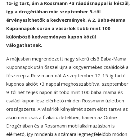
15-ig tart, ám a Rossmann +3 ráadásnappal is készül,
így a drogériában már szeptember 9-től
érvényesíthetők a kedvezmények. A 2. Baba-Mama
Kuponnapok során a vásárlók több mint 100
különböző kedvezményes kupon közül
válogathatnak.
A májusban megrendezett nagy sikerű első Baba-Mama
Kuponnapok után ősszel újra a kisgyermekes családoké a
főszerep a Rossmann-nál. A szeptember 12-15-ig tartó
kuponos akciót +3 nappal meghosszabbítva, szeptember
9-től hét teljes napon át több mint 100 baba-mama és
családi kupon lesz elérhető minden Rossmann üzletben
országszerte. A vásárlók kényelmét szem előtt tartva az
akció nem csak a fizikai üzletekben, hanem az Online
Drogériában és a Rossmann mobilalkalmazásban is
elérhető, így mindenki a számára legmegfelelőbb módon