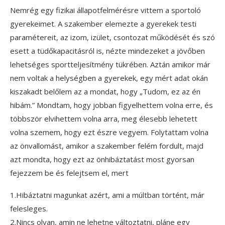
Nemrég egy fizikai állapotfelmérésre vittem a sportoló
gyerekeimet. A szakember elemezte a gyerekek testi
paramétereit, az izom, izület, csontozat működését és szó
esett a tüdőkapacitásról is, nézte mindezeket a jövőben
lehetséges sportteljesítmény tükrében. Aztán amikor már
nem voltak a helységben a gyerekek, egy mért adat okán
kiszakadt belőlem az a mondat, hogy „Tudom, ez az én
hibám.” Mondtam, hogy jobban figyelhettem volna erre, és
többször elvihettem volna arra, meg élesebb lehetett
volna szemem, hogy ezt észre vegyem. Folytattam volna
az önvallomást, amikor a szakember felém fordult, majd
azt mondta, hogy ezt az önhibáztatást most gyorsan
fejezzem be és felejtsem el, mert
1.Hibáztatni magunkat azért, ami a múltban történt, már
felesleges.
2.Nincs olyan, amin ne lehetne változtatni, pláne egy