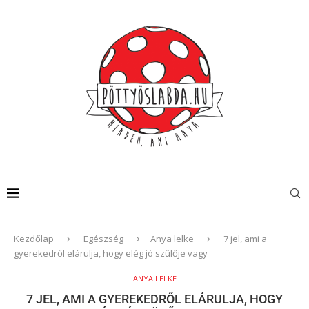
Kezdőlap
Egészség
Anya lelke
7 jel, ami a
gyerekedről elárulja, hogy elég jó szülője vagy
ANYA LELKE
7 JEL, AMI A GYEREKEDRŐL ELÁRULJA, HOGY