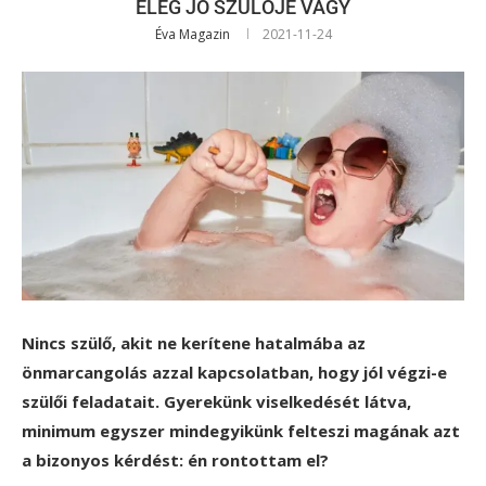
ELÉG JÓ SZÜLŐJE VAGY
Éva Magazin
2021-11-24
Nincs szülő, akit ne kerítene hatalmába az
önmarcangolás azzal kapcsolatban, hogy jól végzi-e
szülői feladatait. Gyerekünk viselkedését látva,
minimum egyszer mindegyikünk felteszi magának azt
a bizonyos kérdést: én rontottam el?