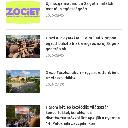
Új mozgalmat indít a Sziget a fiatalok
mentális egészségéért
2026-08-05
Hozd el a gyereket! – A Nulladik Napon
együtt bulizhatnak a régi és az új Sziget-
generációk
2026-08-05
3 nap Toszkánában – így szerettünk bele
az olasz vidékbe
2026-07-30
Három hét, és kezdődik: világsztár-
koncertekkel, borokkal és
divatbemutatókkal ünnepeljük a nyarat a
14. Paloznaki Jazzpikniken