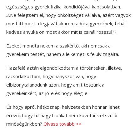
egészséges gyerek fizikai kondíciójával kapcsolatban.
3.Ne felejtsem el, hogy önköltséget vállalva, azért vagyok
most itt mert a legjavát akarom adni a gyereknek, tehát
kedves anyuka ön most akkor mit is csinál rosszul??
Ezeket mondta nekem a szakértő, aki nemcsak a
gyerekeim testét, hanem a lelkemet is felülvizsgálta.
Hazafelé aztán elgondolkodtam a történteken, illetve,
rácsodálkoztam, hogy hányszor van, hogy
elbizonytalanodunk azon, hogy amit teszünk a
gyerekeinkért, az jó-e és hogy elég-e.
És hogy apró, hétköznapi helyzetekben honnan lehet
érezni, hogy túl nagy hibákat nem követünk el szülői
minőségünkben?
Olvass tovább >>