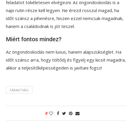
feladatot tökéletesen elvégezni. Az öngondoskodás is a
napi rutin része kell legyen. Ne érezd rosszul magad, ha
időt szánsz a pihenésre, hiszen ezzel nemcsak magadnak,
hanem a családodnak is jót teszel.
Miért fontos mindez?
Az öngondoskodás nem luxus, hanem alapszükséglet. Ha
időt szánsz arra, hogy töltődj és figyelj egy kicsit magadra,
akkor a teljesítőképességeden is javítani fogsz!
FÁRADTSÁG
0