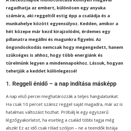
ragadhatja az embert, különösen egy anyuka
számára, aki reggeltől estig épp a családja és a
munkahelye között egyensúlyoz. Kedden, amikor a
hét közepe már kezd kirajzolódni, érdemes egy
pillanatra megállni és magunkra figyelni. Az
öngondoskodás nemcsak hogy megengedett, hanem
szükséges is ahhoz, hogy több energiánk és
türelmünk legyen a mindennapokhoz. Lássuk, hogyan
tehetjük a keddet különlegessé!
1.
Reggeli énidő – a nap indítása másképp
A nap első percei meghatározzák a teljes hangulatunkat.
Ha csak 10 percet szánsz reggel saját magadra, már az is
hatalmas változást hozhat. Próbálj ki egy egyszerű
légzőgyakorlatot, ha esetleg a család többi tagja még
alszik! Ez az idő csak rólad szóljon – ne a teendők listája