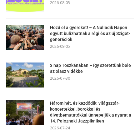
2026-08-05
Hozd el a gyereket! – A Nulladik Napon
együtt bulizhatnak a régi és az új Sziget-
generációk
2026-08-05
3 nap Toszkánában – így szerettünk bele
az olasz vidékbe
2026-07-30
Három hét, és kezdődik: világsztár-
koncertekkel, borokkal és
divatbemutatókkal ünnepeljük a nyarat a
14. Paloznaki Jazzpikniken
2026-07-24