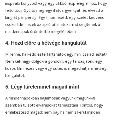
inspiráló könyvből vagy egy cikkből épp elég ahhoz, hogy
feltöltődj. Gyújts meg egy illatos gyertyát, és élvezd a
lángját pár percig. Egy finom ebéd, egy szelet kedvenc
csokoládé – ezek az apró pillanatok mind segítenek a
mindennapok örömtelibb megélésében.
4.
Hozd előre a hétvége hangulatát
Mi lenne, ha kedd este tartanátok egy mini családi estét?
Nem kell nagy dolgokra gondolni: egy társasjáték, egy
közös filmnézés vagy egy sütés is megadhatja a hétvégi
hangulatot.
5
.
Légy türelemmel magad iránt
A mindennapokban hajlamosak vagyunk magunkkal
szemben túlzott elvárásokat támasztani. Fontos, hogy
emlékeztesd magad: nem baj, ha nem sikerül minden