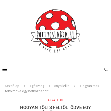
Kezdőlap
Egészség
Anya lelke
Hogyan tölts
feltöltődve egy hétköznapot?
ANYA LELKE
HOGYAN TÖLTS FELTÖLTŐDVE EGY