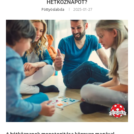
HÉTKÖZNAPOT?
Pöttyöslabda
2025-01-27
A hétköznapok monotonitása könnyen magával