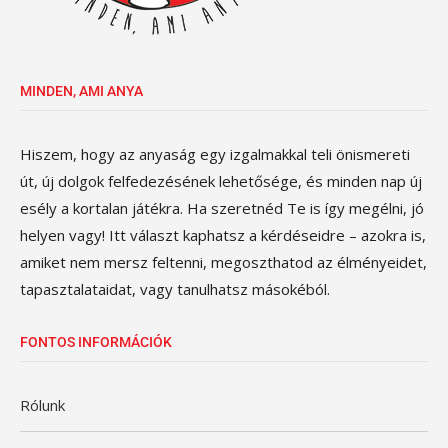
MINDEN, AMI ANYA
Hiszem, hogy az anyaság egy izgalmakkal teli önismereti
út, új dolgok felfedezésének lehetősége, és minden nap új
esély a kortalan játékra. Ha szeretnéd Te is így megélni, jó
helyen vagy! Itt választ kaphatsz a kérdéseidre – azokra is,
amiket nem mersz feltenni, megoszthatod az élményeidet,
tapasztalataidat, vagy tanulhatsz másokéból.
FONTOS INFORMÁCIÓK
Rólunk