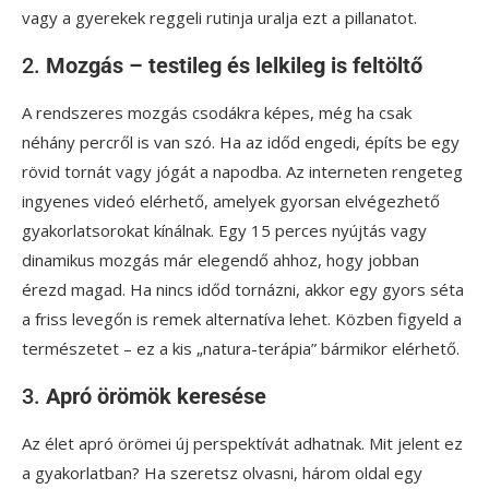
vagy a gyerekek reggeli rutinja uralja ezt a pillanatot.
2.
Mozgás – testileg és lelkileg is feltöltő
A rendszeres mozgás csodákra képes, még ha csak
néhány percről is van szó. Ha az időd engedi, építs be egy
rövid tornát vagy jógát a napodba. Az interneten rengeteg
ingyenes videó elérhető, amelyek gyorsan elvégezhető
gyakorlatsorokat kínálnak. Egy 15 perces nyújtás vagy
dinamikus mozgás már elegendő ahhoz, hogy jobban
érezd magad. Ha nincs időd tornázni, akkor egy gyors séta
a friss levegőn is remek alternatíva lehet. Közben figyeld a
természetet – ez a kis „natura-terápia” bármikor elérhető.
3.
Apró örömök keresése
Az élet apró örömei új perspektívát adhatnak. Mit jelent ez
a gyakorlatban? Ha szeretsz olvasni, három oldal egy