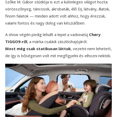
Szőke M. Gábor stúdiója is ezt a különleges világot hozta:
vörösszőnyeg, táncosok, akrobaták, élő DJ, látvány, illatok,
finom falatok — minden adott volt ahhoz, hogy érezzük,
valami fontos és nagy dolog van készülőben.
A show végén pedig lehullt a lepel a vadonatúj
Chery
TIGGO9-ről
, a márka családi zászlóshajójáról.
Most még csak statikusan láttuk
, vezetni nem lehetett,
de így is bőségesen volt mit megfigyelni és elhozni nektek.