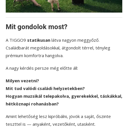
Mit gondolok most?
A TIGGO9
statikusan
látva nagyon meggyőző.
Családbarát megoldásokkal, átgondolt térrel, tényleg
prémium komfortra hangolva.
A nagy kérdés persze még előtte áll:
Milyen vezetni?
Mit tud valódi családi helyzetekben?
Hogyan muzsikál telepakolva, gyerekekkel, táskákkal,
hétköznapi rohanásban?
Amint lehetőség lesz kipróbálni, jövök a saját, őszinte
teszttel is — anyaként, vezetőként, utasként.