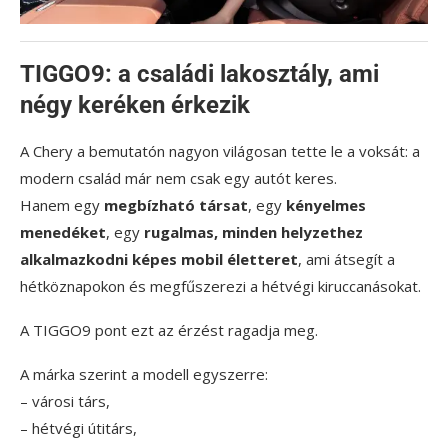
TIGGO9: a családi lakosztály, ami
négy keréken érkezik
A Chery a bemutatón nagyon világosan tette le a voksát: a
modern család már nem csak egy autót keres.
Hanem egy
megbízható társat
, egy
kényelmes
menedéket
, egy
rugalmas, minden helyzethez
alkalmazkodni képes mobil életteret
, ami átsegít a
hétköznapokon és megfűszerezi a hétvégi kiruccanásokat.
A TIGGO9 pont ezt az érzést ragadja meg.
A márka szerint a modell egyszerre:
– városi társ,
– hétvégi útitárs,