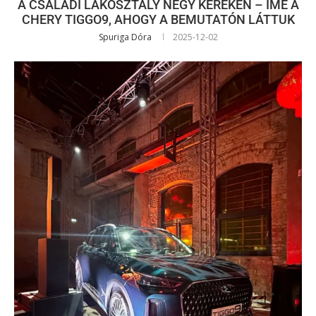
A CSALÁDI LAKOSZTÁLY NÉGY KERÉKEN – ÍME A
CHERY TIGGO9, AHOGY A BEMUTATÓN LÁTTUK
Spuriga Dóra
2025-12-02