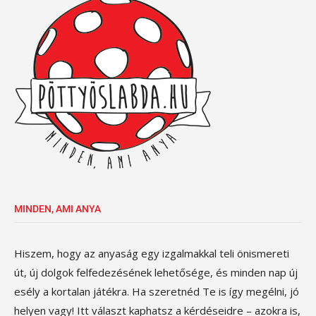
MINDEN, AMI ANYA
Hiszem, hogy az anyaság egy izgalmakkal teli önismereti
út, új dolgok felfedezésének lehetősége, és minden nap új
esély a kortalan játékra. Ha szeretnéd Te is így megélni, jó
helyen vagy! Itt választ kaphatsz a kérdéseidre – azokra is,