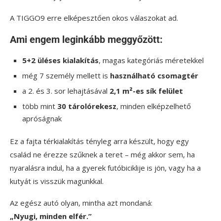
A TIGGO9 erre elképesztően okos válaszokat ad.
Ami engem leginkább meggyőzött:
5+2 üléses kialakítás
, magas kategóriás méretekkel
még 7 személy mellett is
használható csomagtér
a 2. és 3. sor lehajtásával
2,1 m²-es sík felület
több mint
30 tárolórekesz
, minden elképzelhető
apróságnak
Ez a fajta térkialakítás tényleg arra készült, hogy egy
család ne érezze szűknek a teret – még akkor sem, ha
nyaralásra indul, ha a gyerek futóbiciklije is jön, vagy ha a
kutyát is visszük magunkkal.
Az egész autó olyan, mintha azt mondaná:
„Nyugi, minden elfér.”