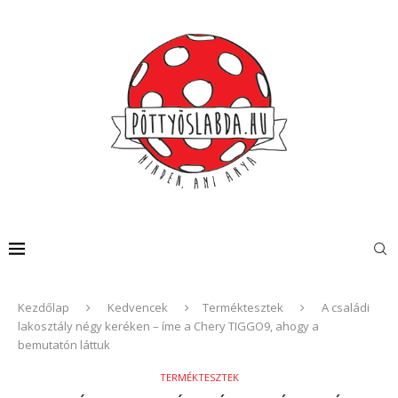
Kezdőlap
Kedvencek
Terméktesztek
A családi
lakosztály négy keréken – íme a Chery TIGGO9, ahogy a
bemutatón láttuk
TERMÉKTESZTEK