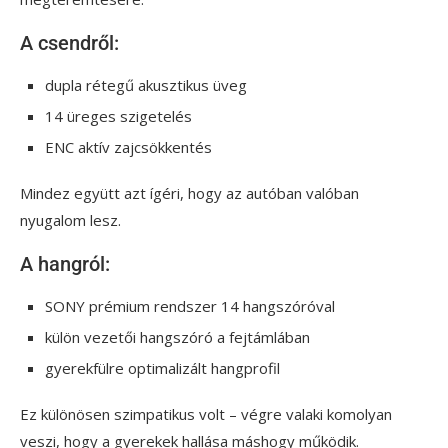
A csendről:
dupla rétegű akusztikus üveg
14 üreges szigetelés
ENC aktív zajcsökkentés
Mindez együtt azt ígéri, hogy az autóban valóban
nyugalom lesz.
A hangról:
SONY prémium rendszer 14 hangszóróval
külön vezetői hangszóró a fejtámlában
gyerekfülre optimalizált hangprofil
Ez különösen szimpatikus volt – végre valaki komolyan
veszi, hogy a gyerekek hallása máshogy működik.