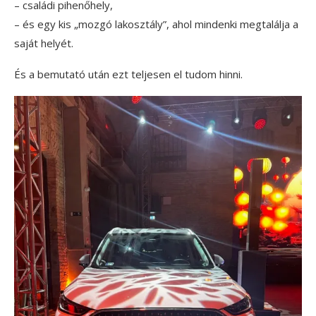
– családi pihenőhely,
– és egy kis „mozgó lakosztály”, ahol mindenki megtalálja a
saját helyét.
És a bemutató után ezt teljesen el tudom hinni.