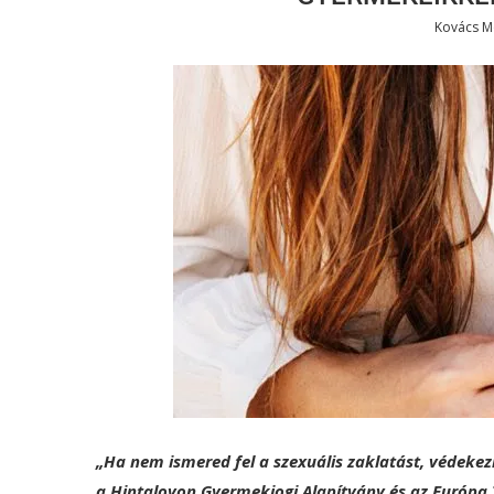
Kovács M
„Ha nem ismered fel a szexuális zaklatást, védekez
a Hintalovon Gyermekjogi Alapítvány és az Európa 