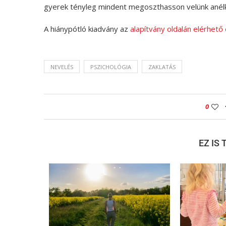
gyerek tényleg mindent megoszthasson velünk anélkül
A hiánypótló kiadvány az
alapítvány oldalán elérhető
NEVELÉS
PSZICHOLÓGIA
ZAKLATÁS
0
EZ IS