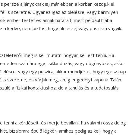
és persze a lányoknak is) már ebben a korban kezdjük el
 fél is szeretné. Ugyanez igaz az ölelésre, vagy bármilyen
másik ember testét és annak határait, mert például hiába
z a kedve, nem biztos, hogy ölelésre, vagy puszikra vágyik.
teletéről: meg is kell mutatni hogyan kell ezt tenni. Ha
ellemetlen számára egy csiklandozás, vagy dögönyözés, akkor
lelésre, vagy egy puszira, akkor mondjuk el, hogy egész nap
 is szeretné, és várjuk meg, amíg engedélyt kapunk. Talán
zülő a fizikai kontaktushoz, de a tanulás és a tudatosulás
ltenni a kérdéseit, és merje bevallani, ha valami rossz dolog
itt, bizalomra épülő légkör, amihez pedig az kell, hogy a