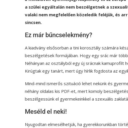
a szülei egyáltalán nem beszélgetnek a szexuali
valaki nem megfelelően közeledik feléjük, és a
sincsen.
Ez már bűncselekmény?
A kiadvány elsősorban a tini korosztály számára kés
beszélgetések formájában. Hogy egy srác már többet
Néhányan az osztályból egy új srácnak kamuprofilt ho
Kirúgtak egy tanárt, mert úgy hírlik fogdosta az egyik
Mind-mind ismerős szituáció lehet nekünk és gyermek
néhány oldalas kis PDF-et, mert komoly beszélgetés 
beszélgessünk el gyermekeinkkel a szexuális zaklatá
Meséld el neki!
Nyugodtan elmesélhetjük, ha gyerekkorunkban történ