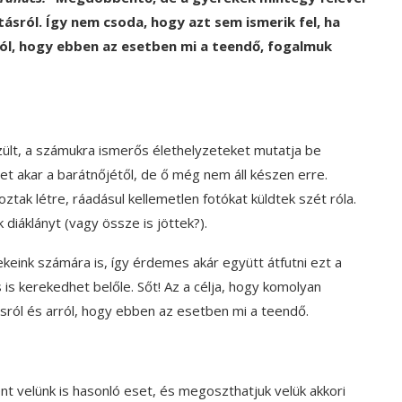
tásról. Így nem csoda, hogy azt sem ismerik fel, ha
rról, hogy ebben az esetben mi a teendő, fogalmuk
zült, a számukra ismerős élethelyzeteket mutatja be
 akar a barátnőjétől, de ő még nem áll készen erre.
ztak létre, ráadásul kellemetlen fotókat küldtek szét róla.
 diáklányt (vagy össze is jöttek?).
eink számára is, így érdemes akár együtt átfutni ezt a
is kerekedhet belőle. Sőt! Az a célja, hogy komolyan
sról és arról, hogy ebben az esetben mi a teendő.
t velünk is hasonló eset, és megoszthatjuk velük akkori