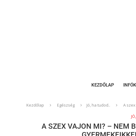
KEZDŐLAP
INFÓ
Kezdőlap
Egészség
Jó, ha tudod..
A szex
JÓ
A SZEX VAJON MI? – NEM 
GYERMEKEIKKE