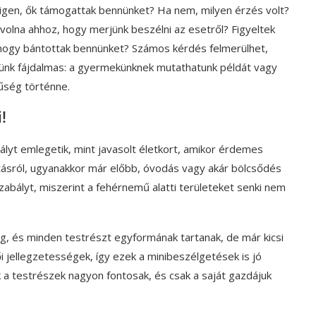
 igen, ők támogattak bennünket? Ha nem, milyen érzés volt?
k volna ahhoz, hogy merjünk beszélni az esetről? Figyeltek
k, hogy bántottak bennünket? Számos kérdés felmerülhet,
ekünk fájdalmas: a gyermekünknek mutathatunk példát vagy
űség történne.
!
lyt emlegetik, mint javasolt életkort, amikor érdemes
tásról, ugyanakkor már előbb, óvodás vagy akár bölcsődés
abályt, miszerint a fehérnemű alatti területeket senki nem
, és minden testrészt egyformának tartanak, de már kicsi
női jellegzetességek, így ezek a minibeszélgetések is jó
 a testrészek nagyon fontosak, és csak a saját gazdájuk