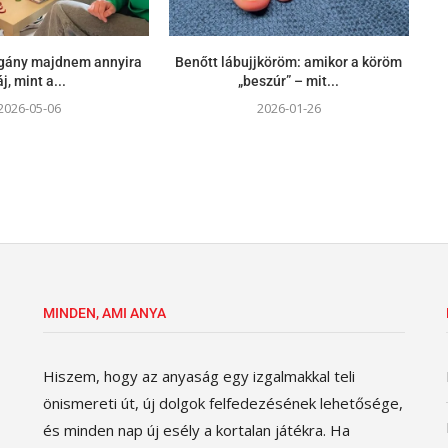
agány majdnem annyira
Benőtt lábujjköröm: amikor a köröm
áj, mint a...
„beszúr” – mit...
2026-05-06
2026-01-26
MINDEN, AMI ANYA
Hiszem, hogy az anyaság egy izgalmakkal teli
önismereti út, új dolgok felfedezésének lehetősége,
és minden nap új esély a kortalan játékra. Ha