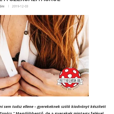
óni
2019-12-03
ni sem tudsz ellene – gyerekeknek szóló kiadványt készített
Tanács.”
Megdöbbentő, de a gyerekek mintegy felével