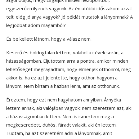
egyszerűen ilyenek vagyunk. Az én utóbbi időszakom azzal
telt: elég jó anya vagyok? Jó példát mutatok a lányomnak? A
legjobbat adom magamból?
És be kellett látnom, hogy a válasz nem.
Keserű és boldogtalan lettem, valahol az évek során, a
házasságomban. Eljutottam arra a pontra, amikor minden
lehetőséget megragadtam, hogy elmenjek otthonról, még
akkor is, ha ez azt jelentette, hogy otthon hagyom a
lányom. Nem bírtam a házban lenni, ami az otthonunk.
Éreztem, hogy ezt nem hagyhatom annyiban. Árnyéka
lettem annak, aki valójában vagyok: nem szerettem azt, aki
a házasságomban lettem. Nem is ismertem meg a
megkeseredett, dühös, fáradt valakit, aki én lettem.
Tudtam, ha azt szeretném adni a lányomnak, amit