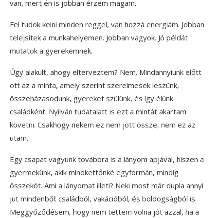
van, mert én is jobban érzem magam.
Fel tudok kelni minden reggel, van hozzá energiám. Jobban
telejsítek a munkahelyemen. Jobban vagyok. Jó példát
mutatok a gyerekemnek.
Úgy alakult, ahogy elterveztem? Nem. Mindannyiunk előtt
ott az a minta, amely szerint szerelmesek leszünk,
összeházasodunk, gyereket szülünk, és így élünk
családként. Nyilván tudatalatt is ezt a mintát akartam
követni. Csakhogy nekem ez nem jött össze, nem ez az
utam.
Egy csapat vagyunk továbbra is a lányom apjával, hiszen a
gyermekünk, akik mindkettőnké egyformán, mindig
összeköt. Ami a lányomat illeti? Neki most már dupla annyi
jut mindenből: családból, vakációból, és boldogságból is.
Meggyőződésem, hogy nem tettem volna jót azzal, ha a