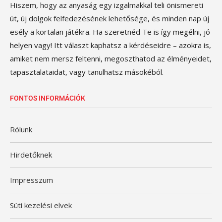
Hiszem, hogy az anyaság egy izgalmakkal teli önismereti
út, új dolgok felfedezésének lehetősége, és minden nap új
esély a kortalan játékra. Ha szeretnéd Te is így megélni, jó
helyen vagy! Itt választ kaphatsz a kérdéseidre – azokra is,
amiket nem mersz feltenni, megoszthatod az élményeidet,
tapasztalataidat, vagy tanulhatsz másokéból.
FONTOS INFORMÁCIÓK
Rólunk
Hirdetőknek
Impresszum
Süti kezelési elvek