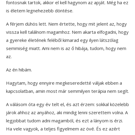
fontosnak tartok, akkor el kell hagynom az apját. Még ha ez
is életem legnehezebb döntése.
A férjem dühös lett. Nem értette, hogy mit jelent az, hogy
vissza kell találnom magamhoz. Nem akarta elfogadni, hogy
a gyereke életének feléből kimarad egy ilyen látszólag
semmiség miatt. Ami nem is az ő hibája, tudom, hogy nem
az.
Az én hibám.
Hagytam, hogy ennyire megkeseredetté váljak ebben a
kapcsolatban, amin most már semmilyen terápia nem segít.
A válásom óta egy év telt el, és azt érzem: sokkal közelebb
járok ahhoz az anyához, aki mindig lenni szerettem volna. A
legjobbat tudom adni magamból, és ezt a lányom is érzi.
Ha vele vagyok, a teljes figyelmem az övé. És ez azért