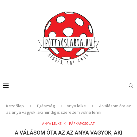
Kezdőlap
Egészség
Anya lelke
A válásom óta az
az anya vagyok, aki mindig is szerettem volna lenni
ANYA LELKE
PÁRKAPCSOLAT
A VÁLÁSOM ÓTA AZ AZ ANYA VAGYOK, AKI