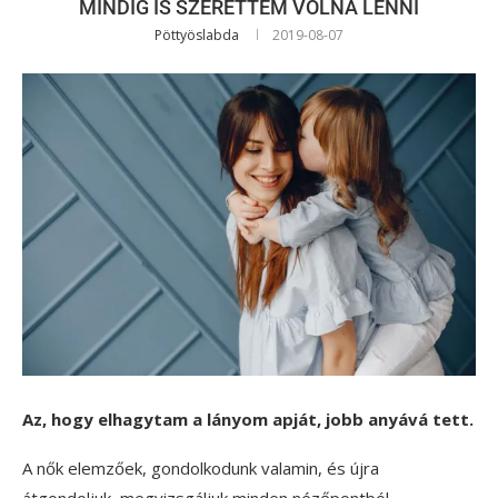
MINDIG IS SZERETTEM VOLNA LENNI
Pöttyöslabda
2019-08-07
Az, hogy elhagytam a lányom apját, jobb anyává tett.
A nők elemzőek, gondolkodunk valamin, és újra
átgondoljuk, megvizsgáljuk minden nézőpontból,