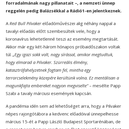
forradalmának nagy pillanatait –, a nemzeti ünnep
reggelén pedig Balázsékkal a Rádió1-en jelentkeznek.
A
Red Bull Pilvaker
előadóművészei alig néhány nappal a
tavalyi előadás előtt szembesültek vele, hogy a
koronavírus lehetetlenné teszi az esemény megtartását.
Akkor már egy két-három hónapos próbaidőszakon voltak
túl.
„Egy igazi sokk volt, nagy sírással, amikor megtudtuk,
hogy elmarad a Pilvaker. Szürreális élmény,
katasztrófahelyzetnek fogtam fel, mintha egy
terrorcselekmény közepére kerültünk volna. Ez mentálisan a
magunkfajta embereket nagyon megviselte”
– mesélte Papp
Szabi a tavaly márciusi események kapcsán.
A pandémia idén sem ad lehetőséget arra, hogy a Pilvaker
népes rajongótábora a kedvenc előadóival ünnepelhesse
március 15-ét a Papp László Budapest Sportarénában, de