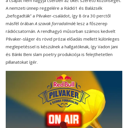
a csapat nem hagyja cserben az őket szerető közönséget.
A nemzeti ünnep reggelére a Rádió1 és Balázsék
„befogadták” a Pilvaker-családot, így 8 óra 30 perctől
másfél órában
A szavak forradalmá
é lesz a főszerep
rádiócsatornán. A rendhagyó műsorban számos kedvelt
Pilvaker-sláger és rövid prózai előadás mellett különleges
meglepetéssel is készülnek a hallgatóknak, így Vadon Jani
és Bánki Beni slam poetry produkciója is felejthetetlen
pillanatokat ígér.