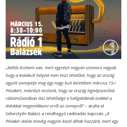
„Kettős érzésem van, mert egyrészt nagyon szomorú vagyok,
hogy a kialakult helyzet nem teszi lehetővé, hogy az ország
együtt ünnepelje meg egy nagy buli keretében március 15-i
Pilvakert, másrészt örülünk, hogy az ország legnépszerűbb
rádióműsorában lesz lehetősége a hallgatóknak ezekkel a
dalokkal megemlékezni erről az ünnepről”
– árulta el
Sebestyén Balázs a rendhagyó rádióadás kapcsán.
„A
Pilvaker-dalok mindig nagyon közel álltak hozzánk, mert egy