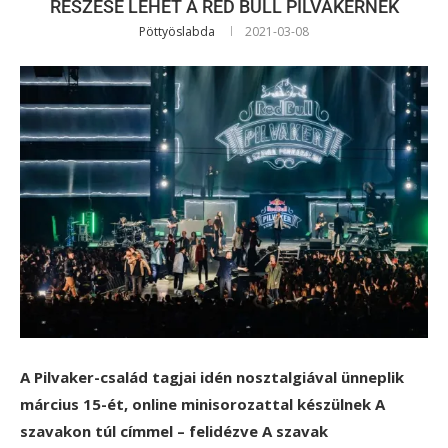
RÉSZESE LEHET A RED BULL PILVAKERNEK
Pöttyöslabda
2021-03-08
A Pilvaker-család tagjai idén nosztalgiával ünneplik
március 15-ét, online minisorozattal készülnek A
szavakon túl címmel – felidézve A szavak