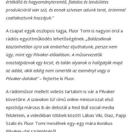
értékálló és hagyományteremtő, fiatalos és lendületes
produkcióról van szó, és ennek szívesen adunk teret, örömmel
csatlakoztunk hozzájuk.”
A csapat egyik oszlopos tagja, Fluor Tomi is nagyon örül a
rádiós együttműködés lehetőségének.
„Balázséknak
köszönhetően újra sok emberhez eljuthatunk, persze nem
úgy, mint egy Pilvaker-előadáson. A műsorvezetők
nosztalgiáznak egy kicsit, és talán olyanok is hallgatják majd
az adást, akik eddig nem ismerték az eseményt vagy a
Pilvaker-dalokat”
– fejtette ki Fluor.
A rádióműsor mellett videós tartalom is vár a Pilvaker
követőire.
A szavakon túl
című online minisorozat első
epizódja március 8-án debütál a Red Bull social media
felületein, a videókban többek között Lábas Viki, Diaz, Papp
Szabi és Fluor Tomi mesélnek egy-egy mára ikonikus
Pilvaker-dal születéséről.