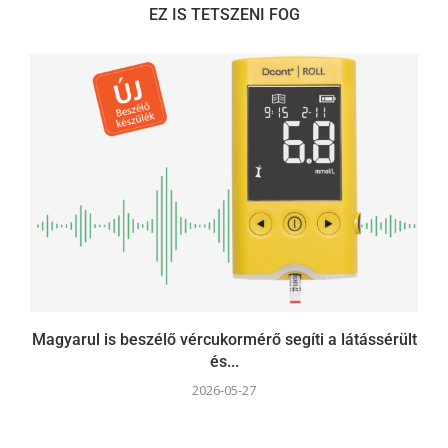
EZ IS TETSZENI FOG
Magyarul is beszélő vércukormérő segíti a látássérült
és...
2026-05-27