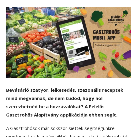
Bevásárló szatyor, lelkesedés, szezonális receptek
mind megvannak, de nem tudod, hogy hol
szerezhetnéd be a hozzávalókat? A Felelős
Gasztrohős Alapítvány applikációja ebben segít.
A Gasztrohősök már sokszor siettek segítségünkre;
megtudhattuk kampányaikból, hogy mi a baj a pálmaolajjal,