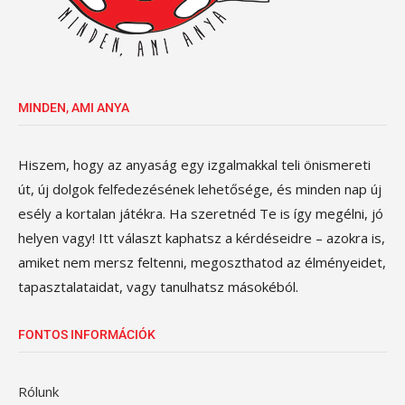
MINDEN, AMI ANYA
Hiszem, hogy az anyaság egy izgalmakkal teli önismereti
út, új dolgok felfedezésének lehetősége, és minden nap új
esély a kortalan játékra. Ha szeretnéd Te is így megélni, jó
helyen vagy! Itt választ kaphatsz a kérdéseidre – azokra is,
amiket nem mersz feltenni, megoszthatod az élményeidet,
tapasztalataidat, vagy tanulhatsz másokéból.
FONTOS INFORMÁCIÓK
Rólunk