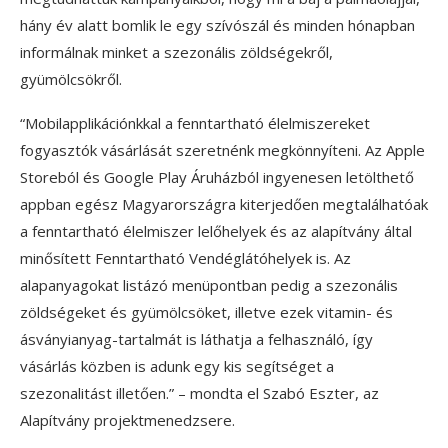
hány év alatt bomlik le egy szívószál és minden hónapban
informálnak minket a szezonális zöldségekről,
gyümölcsökről.
“Mobilapplikációnkkal a fenntartható élelmiszereket
fogyasztók vásárlását szeretnénk megkönnyíteni. Az Apple
Storeból és Google Play Áruházból ingyenesen letölthető
appban egész Magyarországra kiterjedően megtalálhatóak
a fenntartható élelmiszer lelőhelyek és az alapítvány által
minősített Fenntartható Vendéglátóhelyek is. Az
alapanyagokat listázó menüpontban pedig a szezonális
zöldségeket és gyümölcsöket, illetve ezek vitamin- és
ásványianyag-tartalmát is láthatja a felhasználó, így
vásárlás közben is adunk egy kis segítséget a
szezonalitást illetően.” – mondta el Szabó Eszter, az
Alapítvány projektmenedzsere.