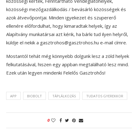
közösségi kertek, Fenntartható Vendéglátóhelyek,
közösségi mezőgazdálkodás / bevásárló közösségek és
azok átvevőpontjai. Minden igyekezet és szupererő
ellenére előfordulhat, hogy kimaradtak helyek, így az
Alapítvány munkatársai azt kérik, ha bárki tud ilyen helyről,
küldje el nekik a gasztrohos@gasztrohos.hu e-mail címre.
Mostantól tehát még könnyebb dolgunk lesz a zöld helyek
felkutatásával, hiszen egy appban megtalálható lesz mind.
Ezek után legyen mindenki Felelős Gasztrohős!
APP
BIOBOLT
TÁPLÁLKOZÁS
TUDATOS GYEREKKOR
0