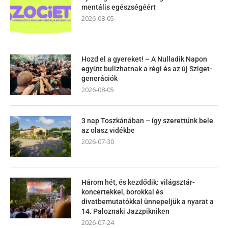
mentális egészségéért
2026-08-05
Hozd el a gyereket! – A Nulladik Napon
együtt bulizhatnak a régi és az új Sziget-
generációk
2026-08-05
3 nap Toszkánában – így szerettünk bele
az olasz vidékbe
2026-07-30
Három hét, és kezdődik: világsztár-
koncertekkel, borokkal és
divatbemutatókkal ünnepeljük a nyarat a
14. Paloznaki Jazzpikniken
2026-07-24