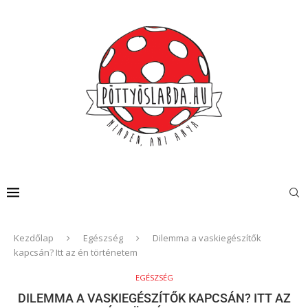
Kezdőlap
Egészség
Dilemma a vaskiegészítők
kapcsán? Itt az én történetem
EGÉSZSÉG
DILEMMA A VASKIEGÉSZÍTŐK KAPCSÁN? ITT AZ