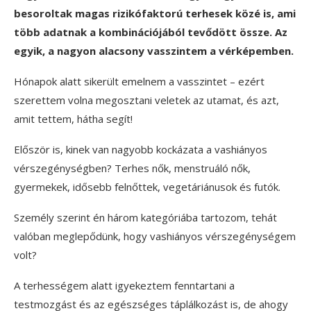
besoroltak magas rizikófaktorú terhesek közé is, ami
több adatnak a kombinációjából tevődött össze. Az
egyik, a nagyon alacsony vasszintem a vérképemben.
Hónapok alatt sikerült emelnem a vasszintet – ezért
szerettem volna megosztani veletek az utamat, és azt,
amit tettem, hátha segít!
Először is, kinek van nagyobb kockázata a vashiányos
vérszegénységben? Terhes nők, menstruáló nők,
gyermekek, idősebb felnőttek, vegetáriánusok és futók.
Személy szerint én három kategóriába tartozom, tehát
valóban meglepődünk, hogy vashiányos vérszegénységem
volt?
A terhességem alatt igyekeztem fenntartani a
testmozgást és az egészséges táplálkozást is, de ahogy