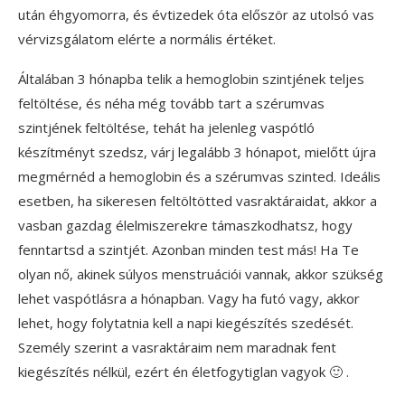
után éhgyomorra, és évtizedek óta először az utolsó vas
vérvizsgálatom elérte a normális értéket.
Általában 3 hónapba telik a hemoglobin szintjének teljes
feltöltése, és néha még tovább tart a szérumvas
szintjének feltöltése, tehát ha jelenleg vaspótló
készítményt szedsz, várj legalább 3 hónapot, mielőtt újra
megmérnéd a hemoglobin és a szérumvas szinted. Ideális
esetben, ha sikeresen feltöltötted vasraktáraidat, akkor a
vasban gazdag élelmiszerekre támaszkodhatsz, hogy
fenntartsd a szintjét. Azonban minden test más! Ha Te
olyan nő, akinek súlyos menstruációi vannak, akkor szükség
lehet vaspótlásra a hónapban. Vagy ha futó vagy, akkor
lehet, hogy folytatnia kell a napi kiegészítés szedését.
Személy szerint a vasraktáraim nem maradnak fent
kiegészítés nélkül, ezért én életfogytiglan vagyok 🙂 .