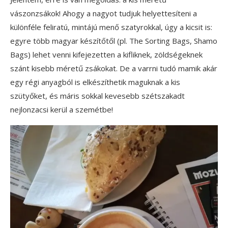
vászonzsákok! Ahogy a nagyot tudjuk helyettesíteni a
különféle feliratú, mintájú menő szatyrokkal, úgy a kicsit is:
egyre több magyar készítőtől (pl. The Sorting Bags, Shamo
Bags) lehet venni kifejezetten a kifliknek, zöldségeknek
szánt kisebb méretű zsákokat. De a varrni tudó mamik akár
egy régi anyagból is elkészíthetik maguknak a kis
szütyőket, és máris sokkal kevesebb szétszakadt
nejlonzacsi kerül a szemétbe!