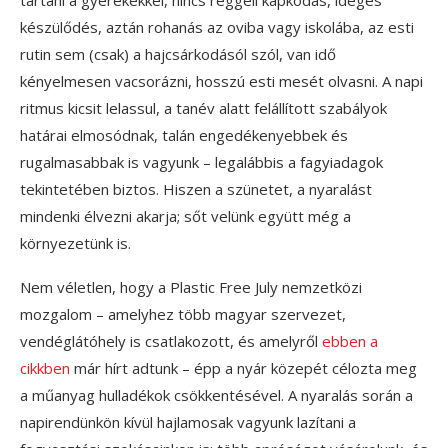
tartani a gyerekekkel, nincs reggeli kapkodás, ideges
készülődés, aztán rohanás az oviba vagy iskolába, az esti
rutin sem (csak) a hajcsárkodásól szól, van idő
kényelmesen vacsorázni, hosszú esti mesét olvasni. A napi
ritmus kicsit lelassul, a tanév alatt felállított szabályok
határai elmosódnak, talán engedékenyebbek és
rugalmasabbak is vagyunk – legalábbis a fagyiadagok
tekintetében biztos. Hiszen a szünetet, a nyaralást
mindenki élvezni akarja; sőt velünk együtt még a
környezetünk is.
Nem véletlen, hogy a Plastic Free July nemzetközi
mozgalom – amelyhez több magyar szervezet,
vendéglátóhely is csatlakozott, és amelyről
ebben a
cikkben
már hírt adtunk – épp a nyár közepét célozta meg
a műanyag hulladékok csökkentésével. A nyaralás során a
napirendünkön kívül hajlamosak vagyunk lazítani a