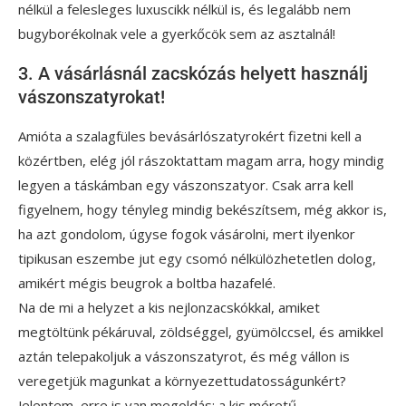
nélkül a felesleges luxuscikk nélkül is, és legalább nem
bugyborékolnak vele a gyerkőcök sem az asztalnál!
3. A vásárlásnál zacskózás helyett használj
vászonszatyrokat!
Amióta a szalagfüles bevásárlószatyrokért fizetni kell a
közértben, elég jól rászoktattam magam arra, hogy mindig
legyen a táskámban egy vászonszatyor. Csak arra kell
figyelnem, hogy tényleg mindig bekészítsem, még akkor is,
ha azt gondolom, úgyse fogok vásárolni, mert ilyenkor
tipikusan eszembe jut egy csomó nélkülözhetetlen dolog,
amikért mégis beugrok a boltba hazafelé.
Na de mi a helyzet a kis nejlonzacskókkal, amiket
megtöltünk pékáruval, zöldséggel, gyümölccsel, és amikkel
aztán telepakoljuk a vászonszatyrot, és még vállon is
veregetjük magunkat a környezettudatosságunkért?
Jelentem, erre is van megoldás: a kis méretű