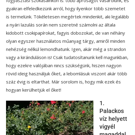
fogyasztási szokásainkon is: több apróságot vásárolunk, és
gyakran elfeledkezünk arról, hogy ilyenkor több szemetet
is termelünk. Tökéletesen megértek mindenkit, aki legalább
a nyári lazulás során nem szeretné számolni az általa
kidobott csokipapírokat, fagyis dobozokat, de van néhány
olyan egyszer használatos műanyag tárgy, amiről minden
nehézség nélkül lemondhatunk. Igen, akár még a strandon
vagy a kiránduláson is! Csak tudatosítanunk kell magunkban,
hogy ezekre valójában nincs szükségünk, hiszen nagyon
rövid ideig használjuk őket, a lebomlásuk viszont akár több
száz évig is eltarthat. Már sorolom is, hogy mik ezek és
hogyan kerülhetjük el őket!
1.
Palackos
víz helyett
vigyél
magaddal