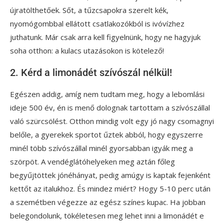
újratölthetőek. Sőt, a tűzcsapokra szerelt kék,
nyomógombbal ellátott csatlakozókból is ivóvízhez
juthatunk. Már csak arra kell figyelnünk, hogy ne hagyjuk
soha otthon: a kulacs utazásokon is kötelező!
2. Kérd a limonádét szívószál nélkül!
Egészen addig, amíg nem tudtam meg, hogy a lebomlási
ideje 500 év, én is menő dolognak tartottam a szívószállal
való szürcsölést. Otthon mindig volt egy jó nagy csomagnyi
belőle, a gyerekek sportot űztek abból, hogy egyszerre
minél több szívószállal minél gyorsabban igyák meg a
szörpöt. A vendéglátóhelyeken meg aztán főleg
begyűjtöttek jónéhányat, pedig amúgy is kaptak fejenként
kettőt az italukhoz. És mindez miért? Hogy 5-10 perc után
a szemétben végezze az egész színes kupac. Ha jobban
belegondolunk, tökéletesen meg lehet inni a limonádét e