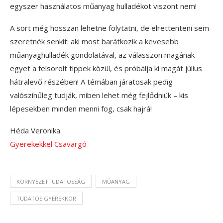
egyszer használatos műanyag hulladékot viszont nem!
A sort még hosszan lehetne folytatni, de elrettenteni sem
szeretnék senkit: aki most barátkozik a kevesebb
műanyaghulladék gondolatával, az válasszon magának
egyet a felsorolt tippek közül, és próbálja ki magát július
hátralevő részében! A témában járatosak pedig
valószínűleg tudják, miben lehet még fejlődniük – kis
lépesekben minden menni fog, csak hajrá!
Héda Veronika
Gyerekekkel Csavargó
KÖRNYEZETTUDATOSSÁG
MŰANYAG
TUDATOS GYEREKKOR