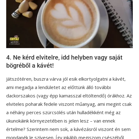
4. Ne kérd elvitelre, idd helyben vagy saját
bögréből a kávét!
Játszótéren, buszra várva jól esik elkortyolgatni a kávét,
ami megadja a lendületet az előttünk álló további
dackorszakos (vagy épp kamasszal eltöltendő) órákhoz. Az
elviteles poharak fedele viszont műanyag, ami megint csak
a néhány perces szürcsölés után hulladékként még az
ükunokáink környezetében is jelen lesz – van ennek
értelme? Szerintem nem sok, a kávézásról viszont én sem
mondanék le szívesen. Így inkább megiszom csészéből