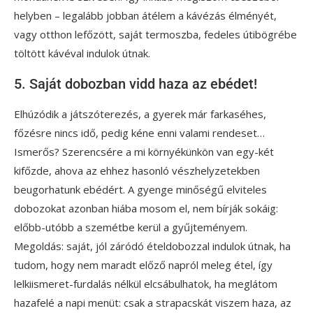
helyben – legalább jobban átélem a kávézás élményét,
vagy otthon lefőzött, saját termoszba, fedeles útibögrébe
töltött kávéval indulok útnak.
5. Saját dobozban vidd haza az ebédet!
Elhúzódik a játszóterezés, a gyerek már farkaséhes,
főzésre nincs idő, pedig kéne enni valami rendeset…
Ismerős? Szerencsére a mi környékünkön van egy-két
kifőzde, ahova az ehhez hasonló vészhelyzetekben
beugorhatunk ebédért. A gyenge minőségű elviteles
dobozokat azonban hiába mosom el, nem bírják sokáig:
előbb-utóbb a szemétbe kerül a gyűjteményem.
Megoldás: saját, jól záródó ételdobozzal indulok útnak, ha
tudom, hogy nem maradt előző napról meleg étel, így
lelkiismeret-furdalás nélkül elcsábulhatok, ha meglátom
hazafelé a napi menüt: csak a strapacskát viszem haza, az