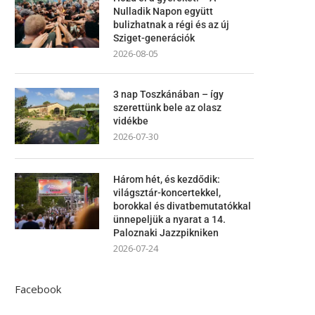
Nulladik Napon együtt
bulizhatnak a régi és az új
Sziget-generációk
2026-08-05
3 nap Toszkánában – így
szerettünk bele az olasz
vidékbe
2026-07-30
Három hét, és kezdődik:
világsztár-koncertekkel,
borokkal és divatbemutatókkal
ünnepeljük a nyarat a 14.
Paloznaki Jazzpikniken
2026-07-24
Facebook