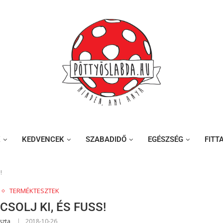
K
KEDVENCEK
SZABADIDŐ
EGÉSZSÉG
FITT
!
TERMÉKTESZTEK
CSOLJ KI, ÉS FUSS!
szta
2018-10-26