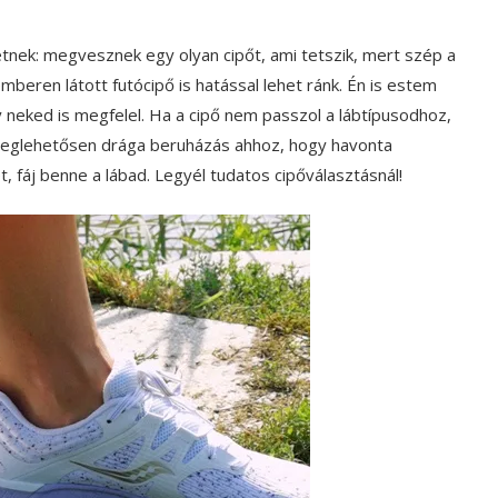
etnek: megvesznek egy olyan cipőt, ami tetszik, mert szép a
beren látott futócipő is hatással lehet ránk. Én is estem
y neked is megfelel. Ha a cipő nem passzol a lábtípusodhoz,
 meglehetősen drága beruházás ahhoz, hogy havonta
fáj benne a lábad. Legyél tudatos cipőválasztásnál!