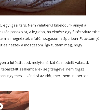
d, egy igazi társ. Nem véletlenül bíbelődünk annyit a
hozzád passzolót, a legjobb, ha elmész egy futószaküzletbe,
nekem is megnézték a futómozgásom a Spuriban. Futottam jó
ket és nézték a mozgásom. Így tudtam meg, hogy
lyen a futóstílusod, melyik márkát és modellt válaszd,
t, tapasztalt szakemberek segítségével nem fogsz
ltban ingyenes. Szánd rá az időt, mert nem 10 perces