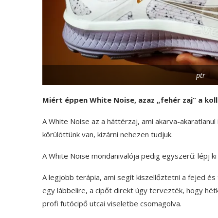
ptr
Miért éppen White Noise, azaz „fehér zaj” a kol
A White Noise az a háttérzaj, ami akarva-akaratlanu
körülöttünk van, kizárni nehezen tudjuk.
A White Noise mondanivalója pedig egyszerű: lépj ki a
A legjobb terápia, ami segít kiszellőztetni a fejed é
egy lábbelire, a cipőt direkt úgy tervezték, hogy hét
profi futócipő utcai viseletbe csomagolva.