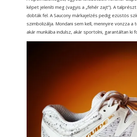
képet jeleníti meg (vagyis a „fehér zajt”). A talprész
dobták fel. A Saucony márkajelzés pedig ezüstös szín
szimbolizálja. Mondani sem kell, mennyire vonzza a 
akár munkába indulsz, akár sportolni, garantáltan ki 