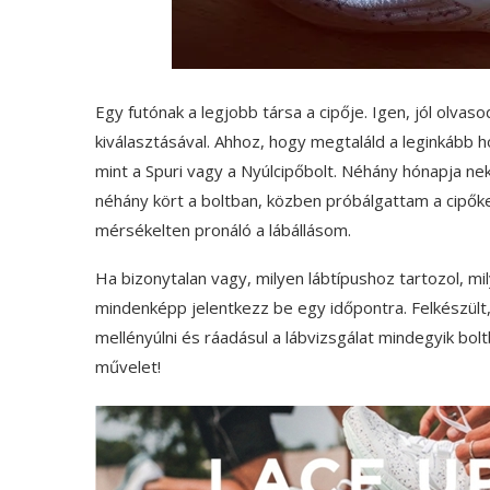
Egy futónak a legjobb társa a cipője. Igen, jól olvaso
kiválasztásával. Ahhoz, hogy megtaláld a leginkább 
mint a Spuri vagy a Nyúlcipőbolt. Néhány hónapja 
néhány kört a boltban, közben próbálgattam a cipő
mérsékelten pronáló a lábállásom.
Ha bizonytalan vagy, milyen lábtípushoz tartozol, mi
mindenképp jelentkezz be egy időpontra. Felkészül
mellényúlni és ráadásul a lábvizsgálat mindegyik bo
művelet!