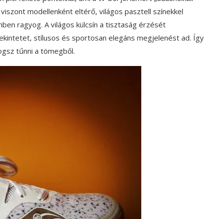
t viszont modellenként eltérő, világos pasztell színekkel
ben ragyog. A világos külcsín a tisztaság érzését
tekintetet, stílusos és sportosan elegáns megjelenést ad. Így
fogsz tűnni a tömegből.