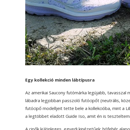
Egy kollekció minden lábtípusra
Az amerikai Saucony futómárka legújabb, tavasszal m
lábadra legjobban passzoló futócipőt (neutrális, köze
futócipő modelljeit tette bele a kollekcióba, mint a 
a legtöbbet eladott Guide Iso, amit én is teszteltem
A cipők különleges, egyedi kinézetűek: hófehér alapon 