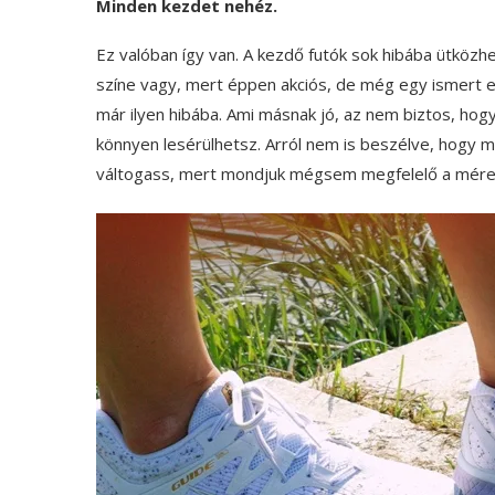
Minden kezdet nehéz.
Ez valóban így van. A kezdő futók sok hibába ütközh
színe vagy, mert éppen akciós, de még egy ismert em
már ilyen hibába. Ami másnak jó, az nem biztos, hog
könnyen lesérülhetsz. Arról nem is beszélve, hogy
váltogass, mert mondjuk mégsem megfelelő a méret, 