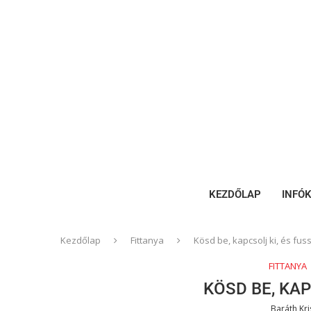
KEZDŐLAP
INFÓ
Kezdőlap
Fittanya
Kösd be, kapcsolj ki, és fuss
FITTANYA
KÖSD BE, KAP
Baráth Kri