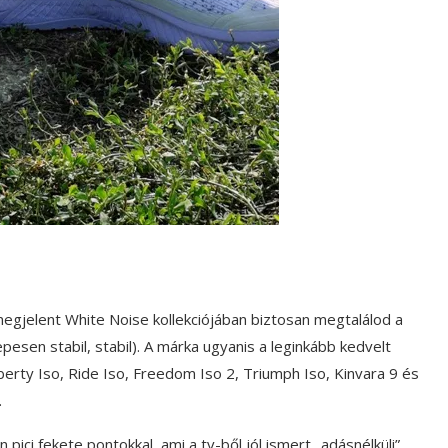
egjelent White Noise kollekciójában biztosan megtalálod a
pesen stabil, stabil). A márka ugyanis a leginkább kedvelt
Liberty Iso, Ride Iso, Freedom Iso 2, Triumph Iso, Kinvara 9 és
.
pici fekete pontokkal, ami a tv-ből jól ismert „adásnélküli”