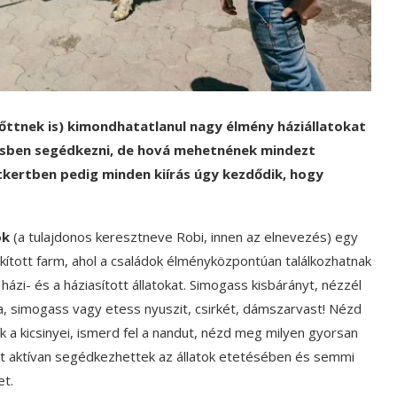
nőttnek is) kimondhatatlanul nagy élmény háziállatokat
tésben segédkezni, de hová mehetnének mindezt
llatkertben pedig minden kiírás úgy kezdődik, hogy
ok
(a tulajdonos keresztneve Robi, innen az elnevezés) egy
kított farm, ahol a családok élményközpontúan találkozhatnak
házi- és a háziasított állatokat. Simogass kisbárányt, nézzél
a, simogass vagy etess nyuszit, csirkét, dámszarvast! Nézd
a kicsinyei, ismerd fel a nandut, nézd meg milyen gyorsan
Itt aktívan segédkezhettek az állatok etetésében és semmi
et.