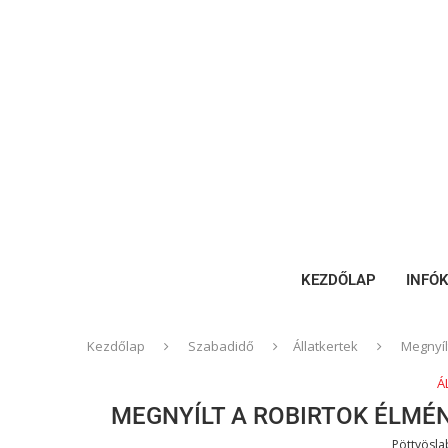
KEZDŐLAP
INFÓ
Kezdőlap
Szabadidő
Állatkertek
Megnyíl
Á
MEGNYÍLT A ROBIRTOK ÉLM
Pöttyösl