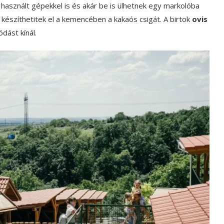
sznált gépekkel is és akár be is ülhetnek egy markolóba
 készíthetitek el a kemencében a kakaós csigát. A birtok
ovis
dást kínál.