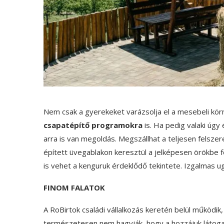
Nem csak a gyerekeket varázsolja el a mesebeli körny
csapatépítő programokra
is. Ha pedig valaki úgy 
arra is van megoldás. Megszállhat a teljesen felszer
épített üvegablakon keresztül a jelképesen örökbe f
is vehet a kenguruk érdeklődő tekintete. Izgalmas u
FINOM FALATOK
A RoBirtok családi vállalkozás keretén belül működik
természetesen nem hagyják, hogy a hozzájuk látoga