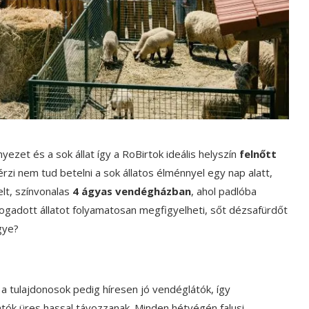
ezet és a sok állat így a RoBirtok ideális helyszín
felnőtt
érzi nem tud betelni a sok állatos élménnyel egy nap alatt,
elt, színvonalas
4 ágyas vendégházban
, ahol padlóba
ogadott állatot folyamatosan megfigyelheti, sőt dézsafürdőt
gye?
, a tulajdonosok pedig híresen jó vendéglátók, így
tók üres hassal távozzanak. Minden hétvégén falusi