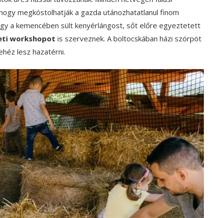
i, hogy megkóstolhatják a gazda utánozhatatlanul finom
agy a kemencében sült kenyérlángost, sőt előre egyeztetett
eti workshopot
is szerveznek. A boltocskában házi szörpöt
ehéz lesz hazatérni.