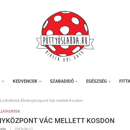
K
KEDVENCEK
SZABADIDŐ
EGÉSZSÉG
FITT
t a RoBirtok Élményközpont Vác mellett Kosdon
LLATKERTEK
ÉNYKÖZPONT VÁC MELLETT KOSDON
abda
2019-06-17