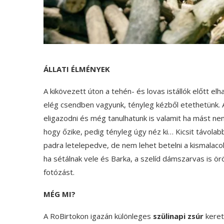
ÁLLATI ÉLMÉNYEK
A kikövezett úton a tehén- és lovas istállók előtt el
elég csendben vagyunk, tényleg kézből etethetünk. 
eligazodni és még tanulhatunk is valamit ha mást 
hogy őzike, pedig tényleg úgy néz ki… Kicsit távol
padra letelepedve, de nem lehet betelni a kismalaco
ha sétálnak vele és Barka, a szelíd dámszarvas is ö
fotózást.
MÉG MI?
A RoBirtokon igazán különleges
szülinapi zsúr
keret