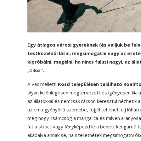
Egy átlagos városi gyereknek (és valljuk be fel
testközelből látni, megsimogatni vagy az ete
kipróbálni, megélni, ha nincs falusi nagyi, az á
„tilos”.
A Vác melletti
Kosd településen található RoBirt
olyan különlegesen megtervezett és igényesen kiala
az állatokkal és nemcsak rácson keresztül nézhetik a 
az emu gyönyörű szemébe, fejjél tehenet, ülj lóhátr
meg hogy csámcsog a mangalica és milyen aranyosak 
fut a strucc vagy fényképezd le a benett kengurut! 
akadálya annak se, ha szeretnétek megsimogatni ők