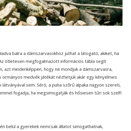
haladva balra a dámszarvasokhoz juthat a látogató, akiket, ha
Az ötletesen megfogalmazott információs tábla segít
nem, azt mindenképpen, hogy ne mondjuk a dámszarvasra,
abb ormányos medvék játékát nézhetjük akár egy kényelmes
k látványával sem. Séró, a puha szőrű alpaka nagyon szereti,
römmel fogadja, ha megsimogatják és hősiesen tűri sok szelfi
én belül a gyerekek nemcsak állatot simogathatnak,