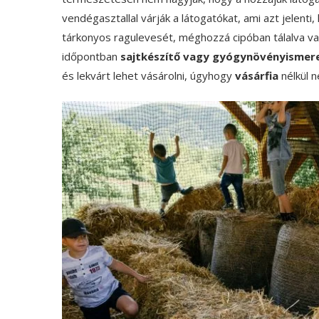
vendégasztallal várják a látogatókat, ami azt jelent
tárkonyos ragulevesét, méghozzá cipóban tálalva v
időpontban
sajtkészítő vagy gyógynövényismer
és lekvárt lehet vásárolni, úgyhogy
vásárfia
nélkül n