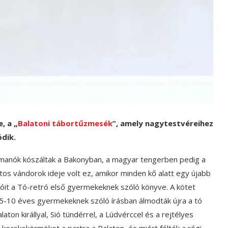
, a „
Balatoni tábortűzmesék
”, amely nagytestvéreihez
dik.
 manók kószáltak a Bakonyban, a magyar tengerben pedig a
atos vándorok ideje volt ez, amikor minden kő alatt egy újabb
asóit a Tó-retró első gyermekeknek szóló könyve. A kötet
, 5-10 éves gyermekeknek szóló írásban álmodták újra a tó
aton királlyal, Sió tündérrel, a Lúdvérccel és a rejtélyes
 kecskekörmöket a partra a Balaton, és miért félték a régi