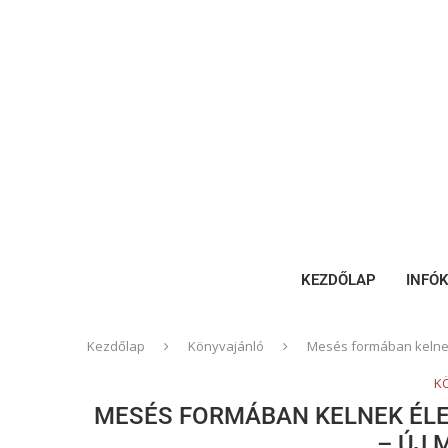
KEZDŐLAP
INFÓ
Kezdőlap
Könyvajánló
Mesés formában kelnek
K
MESÉS FORMÁBAN KELNEK ÉLE
– ÚJ