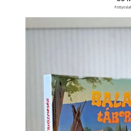
Pöttyösl