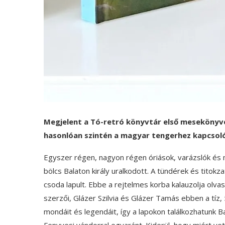
Megjelent a Tó-retró könyvtár első mesekönyve
hasonlóan szintén a magyar tengerhez kapcsoló
Egyszer régen, nagyon régen óriások, varázslók és
bölcs Balaton király uralkodott. A tündérek és titokz
csoda lapult. Ebbe a rejtelmes korba kalauzolja olv
szerzői, Glázer Szilvia és Glázer Tamás ebben a tíz
mondáit és legendáit, így a lapokon találkozhatunk Bal
Fenyvesi vándorral egyaránt. Kiderül, hogy miért vet