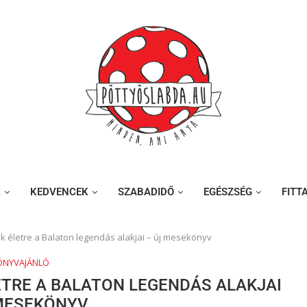
K
KEDVENCEK
SZABADIDŐ
EGÉSZSÉG
FITT
 életre a Balaton legendás alakjai – új mesekönyv
ÖNYVAJÁNLÓ
TRE A BALATON LEGENDÁS ALAKJAI
 MESEKÖNYV