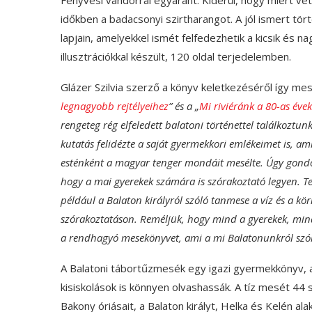
időkben a badacsonyi szirtharangot. A jól ismert tör
lapjain, amelyekkel ismét felfedezhetik a kicsik és 
illusztrációkkal készült, 120 oldal terjedelemben.
Glázer Szilvia szerző a könyv keletkezéséről így mesé
legnagyobb rejtélyeihez
” és a „
Mi riviéránk a 80-as év
rengeteg rég elfeledett balatoni történettel találkoztu
kutatás felidézte a saját gyermekkori emlékeimet is, a
esténként a magyar tenger mondáit mesélte. Úgy gondo
hogy a mai gyerekek számára is szórakoztató legyen. Te
például a Balaton királyról szóló tanmese a víz és a kö
szórakoztatáson. Reméljük, hogy mind a gyerekek, mind
a rendhagyó mesekönyvet, ami a mi Balatonunkról szól
A Balatoni tábortűzmesék egy igazi gyermekkönyv, a
kisiskolások is könnyen olvashassák. A tíz mesét 44 sz
Bakony óriásait, a Balaton királyt, Helka és Kelén ala