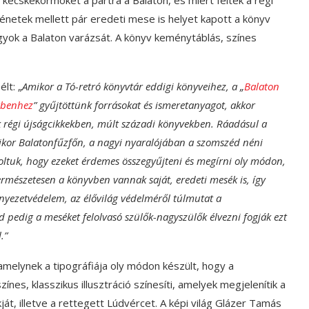
ténetek mellett pár eredeti mese is helyet kapott a könyv
nagyok a Balaton varázsát. A könyv keménytáblás, színes
lt: „
Amikor a Tó-retró könyvtár eddigi könyveihez, a „
Balaton
ekbenhez
” gyűjtöttünk forrásokat és ismeretanyagot, akkor
nk régi újságcikkekben, múlt századi könyvekben. Ráadásul a
mikor Balatonfűzfőn, a nagyi nyaralójában a szomszéd néni
ltuk, hogy ezeket érdemes összegyűjteni és megírni oly módon,
rmészetesen a könyvben vannak saját, eredeti mesék is, így
rnyezetvédelem, az élővilág védelméről túlmutat a
 pedig a meséket felolvasó szülők-nagyszülők élvezni fogják ezt
.”
melynek a tipográfiája oly módon készült, hogy a
ínes, klasszikus illusztráció színesíti, amelyek megjelenítik a
kját, illetve a rettegett Lúdvércet. A képi világ Glázer Tamás