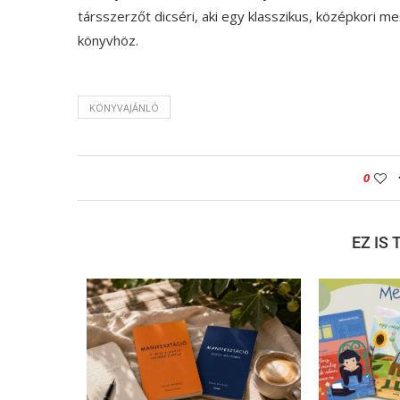
társszerzőt dicséri, aki egy klasszikus, középkori m
könyvhöz.
KÖNYVAJÁNLÓ
0
EZ IS