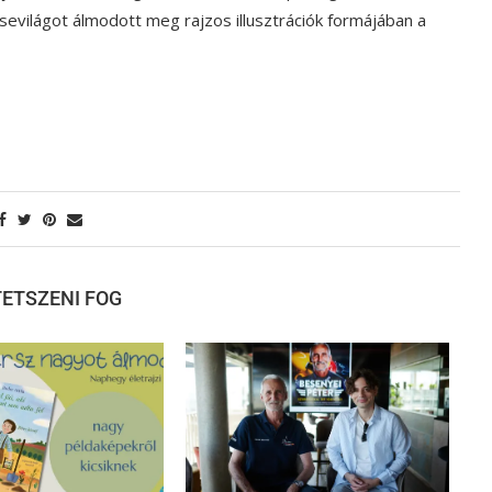
esevilágot álmodott meg rajzos illusztrációk formájában a
 TETSZENI FOG