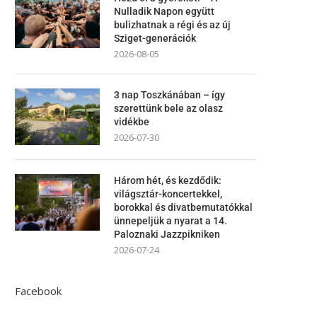
Nulladik Napon együtt
bulizhatnak a régi és az új
Sziget-generációk
2026-08-05
3 nap Toszkánában – így
szerettünk bele az olasz
vidékbe
2026-07-30
Három hét, és kezdődik:
világsztár-koncertekkel,
borokkal és divatbemutatókkal
ünnepeljük a nyarat a 14.
Paloznaki Jazzpikniken
2026-07-24
Facebook