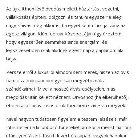
Az újra itthon lévő óvodás mellett háztartást vezetni,
vállalkozást építeni, dolgozni és tanulni egyszerre elég
nagy kihívás még akkor is, ha egyébként nincs járvány az
egész világon. Idén február közepe táján úgy éreztem,
hogy egyszerűen semmihez sincs energiám, és
legszívesebben csak aludnék egész nap a paplanom alá
bújva.
Persze erről a luxusról álmodni sem merek, hiszen az ovis
fiam és a munkaadóim gyorsan megvétóznák a
szándékaimat. Mivel a hosszú alvás esélytelen, más
megoldás után kellett néznem. Orvoshoz (ha elkerülhető),
ebben a koronavírusos őrületben nem szívesen megyek.
Mivel nagyon tudatosan figyelem a testem jelzéseit, már
jól ismerem a különböző tüneteket: amikor a menstruációm
után ilyen fáradt, fásult, levert és sápadt vagyok napokon