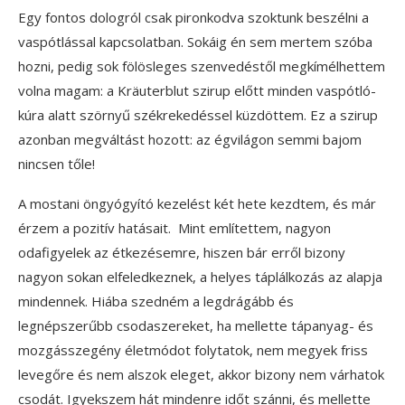
Egy fontos dologról csak pironkodva szoktunk beszélni a
vaspótlással kapcsolatban. Sokáig én sem mertem szóba
hozni, pedig sok fölösleges szenvedéstől megkímélhettem
volna magam: a Kräuterblut szirup előtt minden vaspótló-
kúra alatt szörnyű székrekedéssel küzdöttem. Ez a szirup
azonban megváltást hozott: az égvilágon semmi bajom
nincsen tőle!
A mostani öngyógyító kezelést két hete kezdtem, és már
érzem a pozitív hatásait. Mint említettem, nagyon
odafigyelek az étkezésemre, hiszen bár erről bizony
nagyon sokan elfeledkeznek, a helyes táplálkozás az alapja
mindennek. Hiába szedném a legdrágább és
legnépszerűbb csodaszereket, ha mellette tápanyag- és
mozgásszegény életmódot folytatok, nem megyek friss
levegőre és nem alszok eleget, akkor bizony nem várhatok
csodát. Igyekszem hát mindenre időt szánni, és mellette