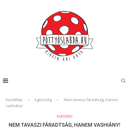
Kezdőlap
Egészség
Nem tavaszi fáradtság, hanem
vashiány!
EGÉSZSÉG
NEM TAVASZI FÁRADTSÁG, HANEM VASHIÁNY!