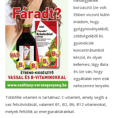
mindegyiknek
borzasztó íze volt.
Ebben viszont külön
imádom, hogy
gyógynövényekből,
zöldségekből és
gyümölcslé
koncentrátumból
készül, és olyan
kellemes, lágy illata
és íze van, hogy
egyáltalán nem esik
nehezemre lenyelni.
Többféle vitamint is tartalmaz: C-vitamint, amely segíti a
vas felszívódását, valamint B1, B2, B6, B12 vitaminokat,
melyek feltöltik az energiaraktárainkat.