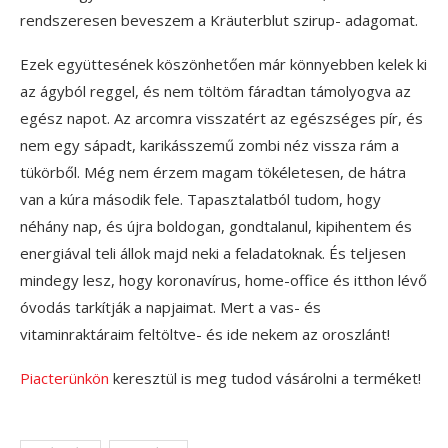
rendszeresen beveszem a Kräuterblut szirup- adagomat.
Ezek együttesének köszönhetően már könnyebben kelek ki
az ágyból reggel, és nem töltöm fáradtan támolyogva az
egész napot. Az arcomra visszatért az egészséges pír, és
nem egy sápadt, karikásszemű zombi néz vissza rám a
tükörből. Még nem érzem magam tökéletesen, de hátra
van a kúra második fele. Tapasztalatból tudom, hogy
néhány nap, és újra boldogan, gondtalanul, kipihentem és
energiával teli állok majd neki a feladatoknak. És teljesen
mindegy lesz, hogy koronavírus, home-office és itthon lévő
óvodás tarkítják a napjaimat. Mert a vas- és
vitaminraktáraim feltöltve- és ide nekem az oroszlánt!
Piacterünkön
keresztül is meg tudod vásárolni a terméket!