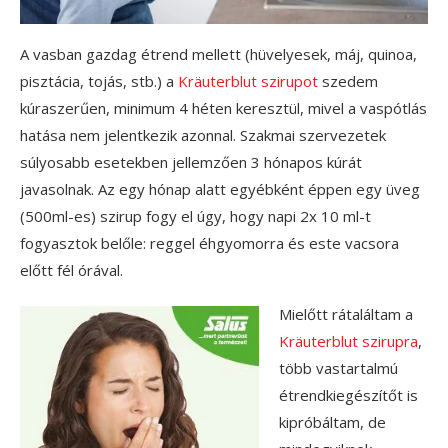
A vasban gazdag étrend mellett (hüvelyesek, máj, quinoa,
pisztácia, tojás, stb.) a
Kräuterblut szirupot
szedem
kúraszerűen, minimum 4 héten keresztül, mivel a vaspótlás
hatása nem jelentkezik azonnal. Szakmai szervezetek
súlyosabb esetekben jellemzően 3 hónapos kúrát
javasolnak. Az egy hónap alatt egyébként éppen egy üveg
(500ml-es) szirup fogy el úgy, hogy napi 2x 10 ml-t
fogyasztok belőle: reggel éhgyomorra és este vacsora
előtt fél órával.
Mielőtt rátaláltam a
Kräuterblut szirupra
,
több vastartalmú
étrendkiegészítőt is
kipróbáltam, de