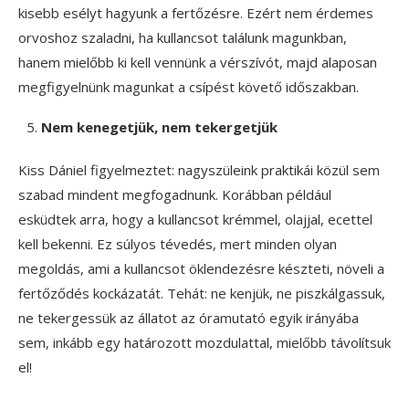
kisebb esélyt hagyunk a fertőzésre. Ezért nem érdemes
orvoshoz szaladni, ha kullancsot találunk magunkban,
hanem mielőbb ki kell vennünk a vérszívót, majd alaposan
megfigyelnünk magunkat a csípést követő időszakban.
Nem kenegetjük, nem tekergetjük
Kiss Dániel figyelmeztet: nagyszüleink praktikái közül sem
szabad mindent megfogadnunk. Korábban például
esküdtek arra, hogy a kullancsot krémmel, olajjal, ecettel
kell bekenni. Ez súlyos tévedés, mert minden olyan
megoldás, ami a kullancsot öklendezésre készteti, növeli a
fertőződés kockázatát. Tehát: ne kenjük, ne piszkálgassuk,
ne tekergessük az állatot az óramutató egyik irányába
sem, inkább egy határozott mozdulattal, mielőbb távolítsuk
el!