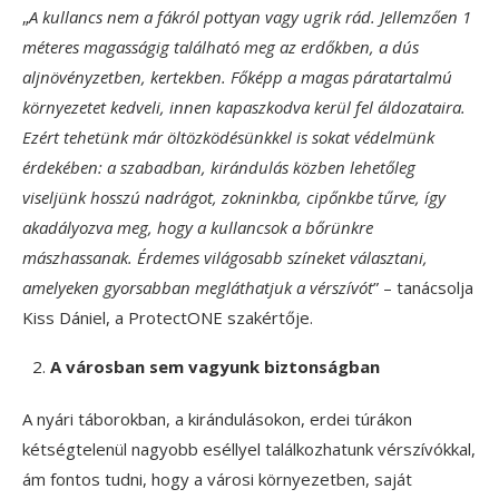
„
A kullancs nem a fákról pottyan vagy ugrik rád. Jellemzően 1
méteres magasságig található meg az erdőkben, a dús
aljnövényzetben, kertekben. Főképp a magas páratartalmú
környezetet kedveli, innen kapaszkodva kerül fel áldozataira.
Ezért tehetünk már öltözködésünkkel is sokat védelmünk
érdekében: a szabadban, kirándulás közben lehetőleg
viseljünk hosszú nadrágot, zokninkba, cipőnkbe tűrve, így
akadályozva meg, hogy a kullancsok a bőrünkre
mászhassanak. Érdemes világosabb színeket választani,
amelyeken gyorsabban megláthatjuk a vérszívót
” – tanácsolja
Kiss Dániel, a ProtectONE szakértője.
A városban sem vagyunk biztonságban
A nyári táborokban, a kirándulásokon, erdei túrákon
kétségtelenül nagyobb eséllyel találkozhatunk vérszívókkal,
ám fontos tudni, hogy a városi környezetben, saját