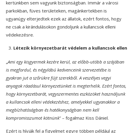
kertünkben sem vagyunk biztonságban. Immár a városi
parkokban, füves területeken, magánkertekben is
ugyanúgy elterjedtek ezek az állatok, ezért fontos, hogy
ne csak a kirándulásokon gondoljunk a kullancsok elleni
védekezésre.
Létezik környezetbarát védelem a kullancsok ellen
„
Ami egy kisgyermek kezére kerül, az előbb-utóbb a szájában
is megfordul, és négylábú kedvenceink szervezetébe is
gyakran jut a szőrükre fújt szerekből. A veszélyes vegyi
anyagok ráadásul környezetünket is megterhelik. Ezért fontos,
hogy környezetbarát, vegyszermentes eszközöket használjunk
a kullancsok elleni védekezéshez, amelyekkel ugyanakkor a
megbízhatóságban és hatékonyságban nem kell
kompromisszumot kötnünk
” – fogalmaz Kiss Dániel.
Ezért is hívják fel a figyelmet egyre többen például az