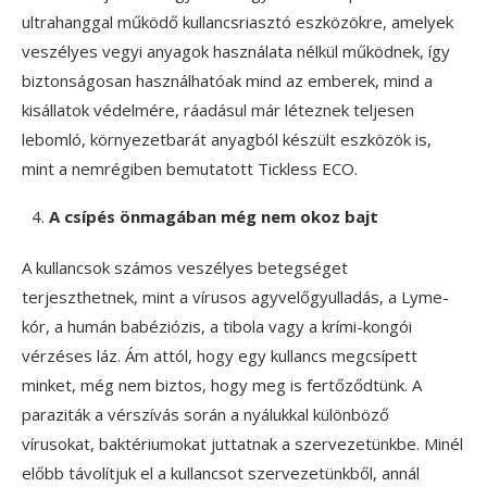
ultrahanggal működő kullancsriasztó eszközökre, amelyek
veszélyes vegyi anyagok használata nélkül működnek, így
biztonságosan használhatóak mind az emberek, mind a
kisállatok védelmére, ráadásul már léteznek teljesen
lebomló, környezetbarát anyagból készült eszközök is,
mint a nemrégiben bemutatott Tickless ECO.
A csípés önmagában még nem okoz bajt
A kullancsok számos veszélyes betegséget
terjeszthetnek, mint a vírusos agyvelőgyulladás, a Lyme-
kór, a humán babéziózis, a tibola vagy a krími-kongói
vérzéses láz. Ám attól, hogy egy kullancs megcsípett
minket, még nem biztos, hogy meg is fertőződtünk. A
paraziták a vérszívás során a nyálukkal különböző
vírusokat, baktériumokat juttatnak a szervezetünkbe. Minél
előbb távolítjuk el a kullancsot szervezetünkből, annál