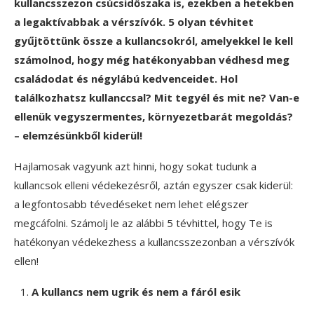
kullancsszezon csúcsidőszaka is, ezekben a hetekben
a legaktívabbak a vérszívók. 5 olyan tévhitet
gyűjtöttünk össze a kullancsokról, amelyekkel le kell
számolnod, hogy még hatékonyabban védhesd meg
családodat és négylábú kedvenceidet. Hol
találkozhatsz kullanccsal? Mit tegyél és mit ne? Van-e
ellenük vegyszermentes, környezetbarát megoldás?
– elemzésünkből kiderül!
Hajlamosak vagyunk azt hinni, hogy sokat tudunk a
kullancsok elleni védekezésről, aztán egyszer csak kiderül:
a legfontosabb tévedéseket nem lehet elégszer
megcáfolni. Számolj le az alábbi 5 tévhittel, hogy Te is
hatékonyan védekezhess a kullancsszezonban a vérszívók
ellen!
A kullancs nem ugrik és nem a fáról esik