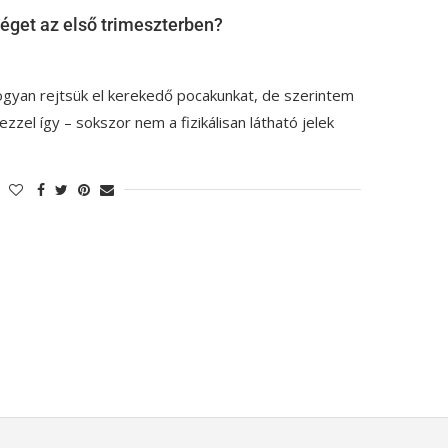
éget az első trimeszterben?
hogyan rejtsük el kerekedő pocakunkat, de szerintem
zzel így – sokszor nem a fizikálisan látható jelek