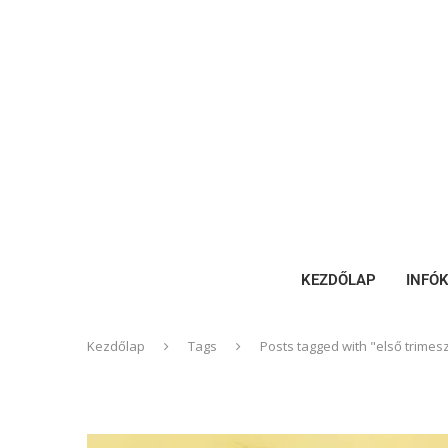
KEZDŐLAP
INFÓ
Kezdőlap
Tags
Posts tagged with "első trimes