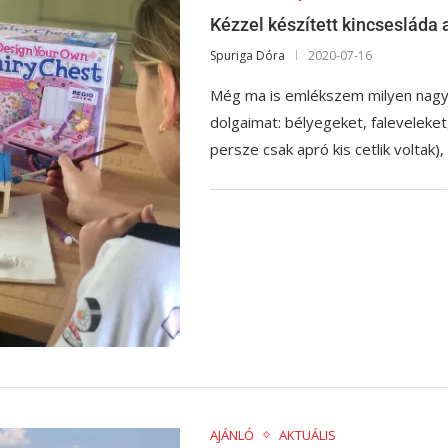
Kézzel készített kincsesláda 
Spuriga Dóra
2020-07-16
Még ma is emlékszem milyen nag
dolgaimat: bélyegeket, faleveleket
persze csak apró kis cetlik voltak
AJÁNLÓ
AKTUÁLIS