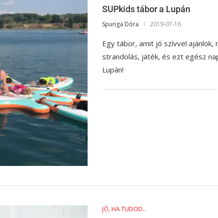
SUPkids tábor a Lupán
Spuriga Dóra
2019-07-16
Egy tábor, amit jó szívvel ajánlok,
strandolás, játék, és ezt egész na
Lupán!
JÓ, HA TUDOD..