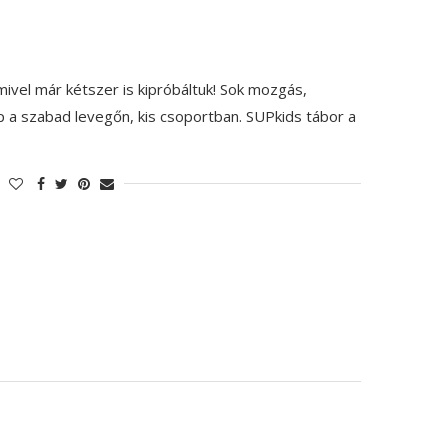
 mivel már kétszer is kipróbáltuk! Sok mozgás,
p a szabad levegőn, kis csoportban. SUPkids tábor a