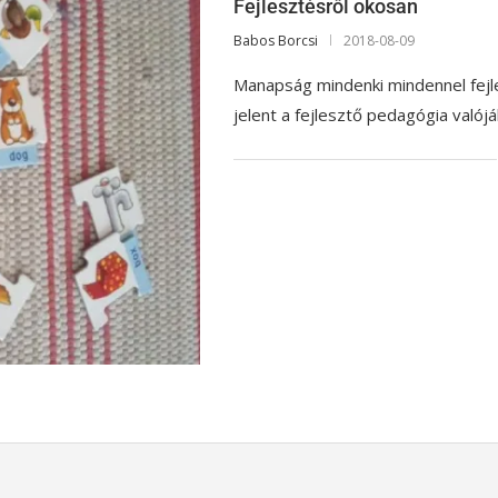
Fejlesztésről okosan
Babos Borcsi
2018-08-09
Manapság mindenki mindennel fejle
jelent a fejlesztő pedagógia valój