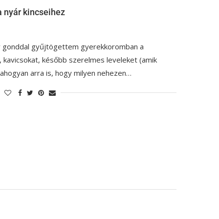
a nyár kincseihez
y gonddal gyűjtögettem gyerekkoromban a
, kavicsokat, később szerelmes leveleket (amik
), ahogyan arra is, hogy milyen nehezen…