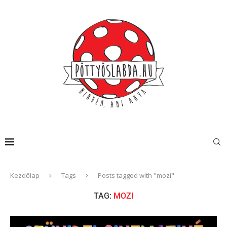
Kezdőlap
Tags
Posts tagged with "mozi"
TAG:
MOZI