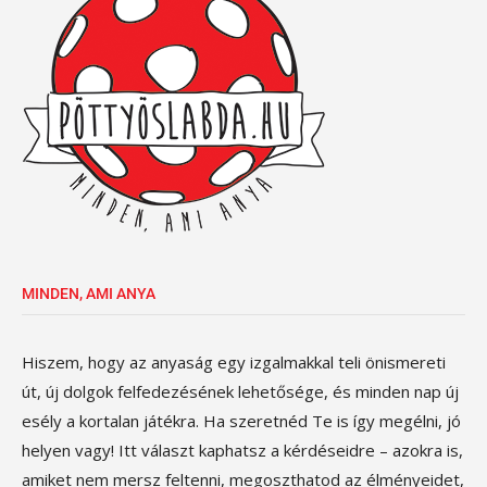
MINDEN, AMI ANYA
Hiszem, hogy az anyaság egy izgalmakkal teli önismereti
út, új dolgok felfedezésének lehetősége, és minden nap új
esély a kortalan játékra. Ha szeretnéd Te is így megélni, jó
helyen vagy! Itt választ kaphatsz a kérdéseidre – azokra is,
amiket nem mersz feltenni, megoszthatod az élményeidet,