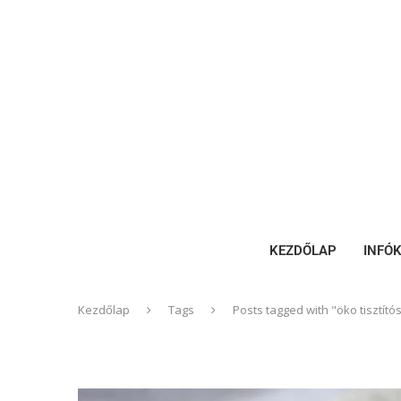
KEZDŐLAP
INFÓ
Kezdőlap
Tags
Posts tagged with "öko tisztító