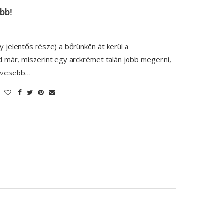
bb!
jelentős része) a bőrünkön át kerül a
d már, miszerint egy arckrémet talán jobb megenni,
kevesebb…