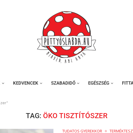
K
KEDVENCEK
SZABADIDŐ
EGÉSZSÉG
FITT
szer"
TAG:
ÖKO TISZTÍTÓSZER
TUDATOS GYEREKKOR
TERMÉKTESZ