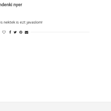
ndenki nyer
s nektek is ezt javaslom!