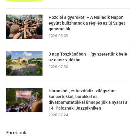
Hozd el a gyereket! – A Nulladik Napon
együtt bulizhatnak a régi és az új Sziget-
generációk
2026-08-05
3 nap Toszkánában – így szerettünk bele
az olasz vidékbe
2026-07-30
Három hét, és kezdődik: világsztár-
koncertekkel, borokkal és
divatbemutatókkal ünnepeljük a nyarat a
14. Paloznaki Jazzpikniken
2026-07-24
Facebook