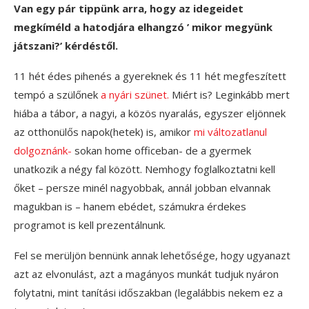
Van egy pár tippünk arra, hogy az idegeidet
megkíméld a hatodjára elhangzó ’ mikor megyünk
játszani?’ kérdéstől.
11 hét édes pihenés a gyereknek és 11 hét megfeszített
tempó a szülőnek
a nyári szünet.
Miért is? Leginkább mert
hiába a tábor, a nagyi, a közös nyaralás, egyszer eljönnek
az otthonülős napok(hetek) is, amikor
mi változatlanul
dolgoznánk-
sokan home officeban- de a gyermek
unatkozik a négy fal között. Nemhogy foglalkoztatni kell
őket – persze minél nagyobbak, annál jobban elvannak
magukban is – hanem ebédet, számukra érdekes
programot is kell prezentálnunk.
Fel se merüljön bennünk annak lehetősége, hogy ugyanazt
azt az elvonulást, azt a magányos munkát tudjuk nyáron
folytatni, mint tanítási időszakban (legalábbis nekem ez a