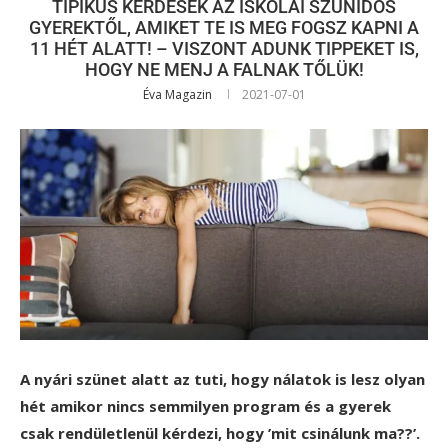
TIPIKUS KÉRDÉSEK AZ ISKOLAI SZÜNIDŐS
GYEREKTŐL, AMIKET TE IS MEG FOGSZ KAPNI A
11 HÉT ALATT! – VISZONT ADUNK TIPPEKET IS,
HOGY NE MENJ A FALNAK TŐLÜK!
Éva Magazin
2021-07-01
A nyári szünet alatt az tuti, hogy nálatok is lesz olyan
hét amikor nincs semmilyen program és a gyerek
csak rendületlenül kérdezi, hogy ’mit csinálunk ma??’.