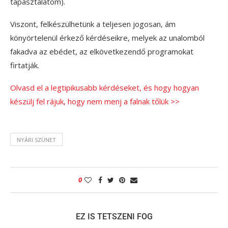
tapasztalatom).
Viszont, felkészülhetünk a teljesen jogosan, ám
könyörtelenül érkező kérdéseikre, melyek az unalomból
fakadva az ebédet, az elkövetkezendő programokat
firtatják.
Olvasd el a legtipikusabb kérdéseket, és hogy hogyan
készülj fel rájuk, hogy nem menj a falnak tőlük >>
NYÁRI SZÜNET
0
EZ IS TETSZENI FOG