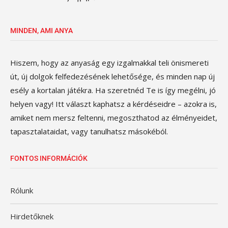
MINDEN, AMI ANYA
Hiszem, hogy az anyaság egy izgalmakkal teli önismereti
út, új dolgok felfedezésének lehetősége, és minden nap új
esély a kortalan játékra. Ha szeretnéd Te is így megélni, jó
helyen vagy! Itt választ kaphatsz a kérdéseidre – azokra is,
amiket nem mersz feltenni, megoszthatod az élményeidet,
tapasztalataidat, vagy tanulhatsz másokéból.
FONTOS INFORMÁCIÓK
Rólunk
Hirdetőknek