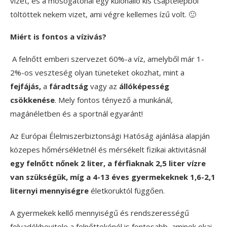
vizet, és a mosogatónál egy különálló kis csaptelepből
töltöttek nekem vizet, ami végre kellemes ízű volt. 🙂
Miért is fontos a vízivás?
A felnőtt emberi szervezet 60%-a víz, amelyből már 1-
2%-os veszteség olyan tüneteket okozhat, mint a
fejfájás,
a
fáradtság
vagy az
állóképesség
csökkenése
. Mely fontos tényező a munkánál,
magánéletben és a sportnál egyaránt!
Az Európai Élelmiszerbiztonsági Hatóság ajánlása alapján
közepes hőmérsékletnél és mérsékelt fizikai aktivitásnál
egy felnőtt nőnek 2 liter, a férfiaknak 2,5 liter vízre
van szükségük, míg a 4-13 éves gyermekeknek 1,6-2,1
liternyi mennyiségre
életkoruktól függően.
A gyermekek kellő mennyiségű és rendszerességű
folyadékbevitele a felnőttekénél is fontosabb, aminek okai,