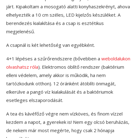
járt. Kipakoltam a mosogató alatti konyhaszekrényt, ahova
elhelyezték a 10 cm széles, LED kijelzős készüléket. A
berendezés kialakítása és a csap is esztétikus
megjelenésű.
A csapnál is két lehetőség van egyébként.
4+1 lépéses a szűrőrendszere (bővebben a
weboldalukon
olvashatsz róla
). Elektromos öblítő rendszer (baktérium
elleni védelem, amely akkor is működik, ha nem
tartózkodunk otthon). 12 óránként átöblíti önmagát,
elkerülve a pangó víz kialakulását és a baktériumok
esetleges elszaporodását.
A tea és kávéfőző végre nem vízköves, és finom vízzel
kezdem a napot, a gyerekek is! Nem egy olcsó beruházás,
de nekem már most megérte, hogy csak 2 hónapja