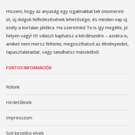
Hiszem, hogy az anyaság egy izgalmakkal teli önismereti
út, új dolgok felfedezésének lehetősége, és minden nap új
esély a kortalan játékra. Ha szeretnéd Te is így megélni, jó
helyen vagy! Itt választ kaphatsz a kérdéseidre – azokra is,
amiket nem mersz feltenni, megoszthatod az élményeidet,
tapasztalataidat, vagy tanulhatsz másokéból.
FONTOS INFORMÁCIÓK
Rólunk
Hirdetőknek
Impresszum
Süti kezelési elvek