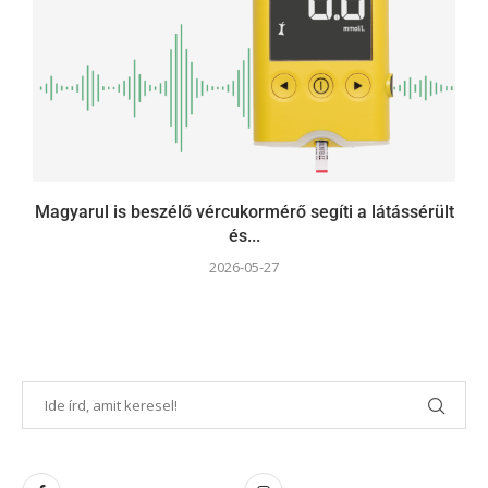
Magyarul is beszélő vércukormérő segíti a látássérült
és...
2026-05-27