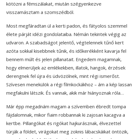
kötözni a fémszálakat, miután szégyenkezve
visszamásztam a szomszédból.
Most megfáradtan ül a kerti padon, és fátyolos szemmel
élete párját idézi gondolataiba. Némán tekintek végig az
udvaron. A szabadságot jelentő, végtelennek tűnő kert
azóta sokkal kisebbnek tűnik, és időkerékként kavarja fel
bennem múlt és jelen pillanatait. Engedem magamnak,
hogy elmerüljek az emlékekben, illatok, hangok, érzések
derengnek fel újra és üdvözölnek, mint régi ismerőst.
Szívesen menekülök a régi filmkockákhoz – ám a kép lassan
megfakulni látszik. És vannak, akik már hiányoznak róla…
Már épp megadnám magam a szívemben ébredt tompa
fájdalomnak, mikor fiaim robbannak ki zajosan kacagva a
kertbe. Pillangókat és rigókat hajkurásznak, élvezettel
túrják a földet, virágokat meg zoknis lábacskáikat öntözik,