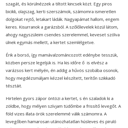
szagát, és körülnézzek a tiltott kincsek közt. Egy piros
bicikli, olajszag, kerti szerszámok, számomra ismeretlen
dolgokat rejtő, letakart ládák. Nagyapámat hallom, engem
keres. Kisurranok a garázsból. A szőlőlevelek közül látom,
ahogy nagyszüleim csendes szerelemmel, keveset szólva
ülnek egymás mellett, a kertet szemlélgetve.
Érik a borsó, így mamávalzománcozott edénybe tesszük,
közben persze legeljük is. Ha kis időre ő is elvész a
varázsos kert mélyén, én addig a hűvös szobába osonok,
hogy megdézsmáljam kézzel készített, terítőn szikkadó
tésztáit.
Hirtelen gyors zápor öntözi a kertet, s én szaladok ki a
zöldbe, hogy mélyen szívjam tüdőmbe a frissítő levegőt. A
föld vizes illata örök szerelemmé válik számomra. A
levegőben hamarosan utánozhatatlan húsleves és piruló