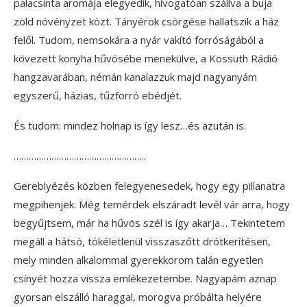
palacsinta aromája elegyedik, hívogatóan szállva a buja
zöld növényzet közt. Tányérok csörgése hallatszik a ház
felől. Tudom, nemsokára a nyár vakító forróságából a
kövezett konyha hűvösébe menekülve, a Kossuth Rádió
hangzavarában, némán kanalazzuk majd nagyanyám
egyszerű, házias, tűzforró ebédjét.
És tudom: mindez holnap is így lesz…és azután is.
……………………………………………..
Gereblyézés közben felegyenesedek, hogy egy pillanatra
megpihenjek. Még temérdek elszáradt levél vár arra, hogy
begyűjtsem, már ha hűvös szél is így akarja… Tekintetem
megáll a hátsó, tökéletlenül visszaszőtt drótkerítésen,
mely minden alkalommal gyerekkorom talán egyetlen
csínyét hozza vissza emlékezetembe. Nagyapám aznap
gyorsan elszálló haraggal, morogva próbálta helyére