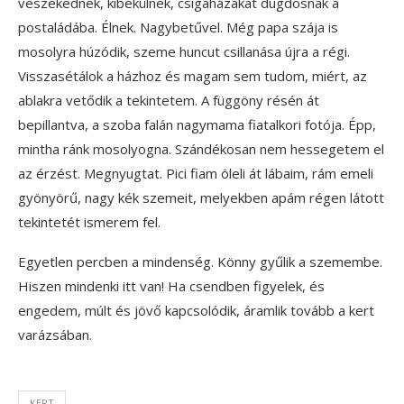
veszekednek, kibékülnek, csigaházakat dugdosnak a
postaládába. Élnek. Nagybetűvel. Még papa szája is
mosolyra húzódik, szeme huncut csillanása újra a régi.
Visszasétálok a házhoz és magam sem tudom, miért, az
ablakra vetődik a tekintetem. A függöny résén át
bepillantva, a szoba falán nagymama fiatalkori fotója. Épp,
mintha ránk mosolyogna. Szándékosan nem hessegetem el
az érzést. Megnyugtat. Pici fiam öleli át lábaim, rám emeli
gyönyörű, nagy kék szemeit, melyekben apám régen látott
tekintetét ismerem fel.
Egyetlen percben a mindenség. Könny gyűlik a szemembe.
Hiszen mindenki itt van! Ha csendben figyelek, és
engedem, múlt és jövő kapcsolódik, áramlik tovább a kert
varázsában.
KERT