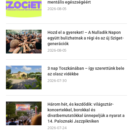
mentális egészségéért
2026-08-05
Hozd el a gyereket! – A Nulladik Napon
együtt bulizhatnak a régi és az új Sziget-
generációk
2026-08-05
3 nap Toszkánában – így szerettünk bele
az olasz vidékbe
2026-07-30
Három hét, és kezdődik: világsztár-
koncertekkel, borokkal és
divatbemutatókkal ünnepeljük a nyarat a
14. Paloznaki Jazzpikniken
2026-07-24