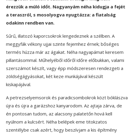
érezzük a múló időt. Nagyanyám néha kidugja a fejét
a teraszról, s mosolyogva nyugtázza: a fiatalság
odakinn rendben van.
Sűrű, illatozó kaporcsokrok lengedeznek a szélben. A
meggyfák vékony ujjai szinte fejemhez érnek; bőséges
termés húzza már az ágakat. Néha nagyapámat keresem
pillantásommal. Műhelyéből időről időre előbukkan, valami
szerszámot készít, vagy épp módszeresen rendezgeti a
zöldségágyásokat, két keze munkájával készült
kiskapájával.
A petrezselyemsorok és paradicsombokrok közt bóklászva
újra és újra a garázshoz kanyarodom. Az ajtaja zárva, de
én pontosan tudom, az alacsony palatetőn hová kell
nyúlnom a kulcsért. Néha belépek eme titokzatos
szentélybe csak azért, hogy beszívjam a kis építmény