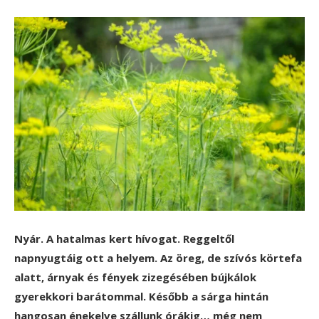
Nyár. A hatalmas kert hívogat. Reggeltől
napnyugtáig ott a helyem. Az öreg, de szívós körtefa
alatt, árnyak és fények zizegésében bújkálok
gyerekkori barátommal. Később a sárga hintán
hangosan énekelve szállunk órákig… még nem