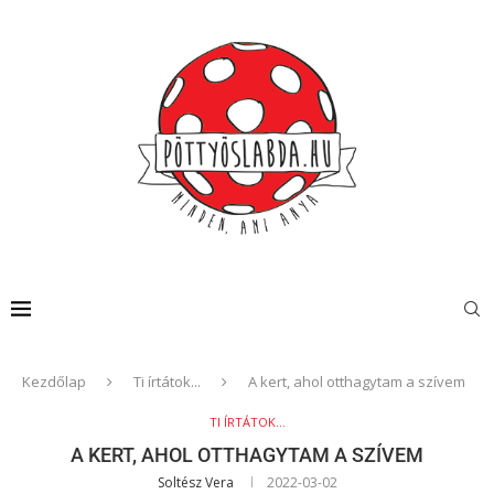
Kezdőlap
Ti írtátok...
A kert, ahol otthagytam a szívem
TI ÍRTÁTOK...
A KERT, AHOL OTTHAGYTAM A SZÍVEM
Soltész Vera
2022-03-02