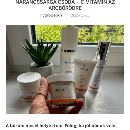
NARANCSSÁRGA CSODA – C-VITAMIN AZ
ARCBŐRÖDRE
Pöttyöslabda
2025-05-23
A bőröm mesél helyettem. Főleg, ha jól bánok vele.