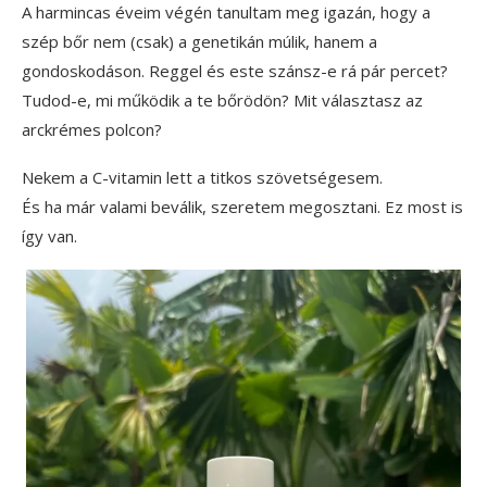
A harmincas éveim végén tanultam meg igazán, hogy a
szép bőr nem (csak) a genetikán múlik, hanem a
gondoskodáson. Reggel és este szánsz-e rá pár percet?
Tudod-e, mi működik a te bőrödön? Mit választasz az
arckrémes polcon?
Nekem a C-vitamin lett a titkos szövetségesem.
És ha már valami beválik, szeretem megosztani. Ez most is
így van.