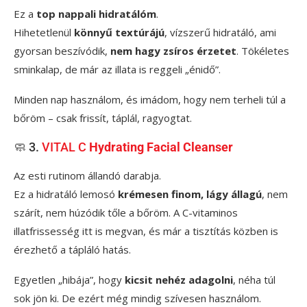
Ez a
top nappali hidratálóm
.
Hihetetlenül
könnyű textúrájú
, vízszerű hidratáló, ami
gyorsan beszívódik,
nem hagy zsíros érzetet
. Tökéletes
sminkalap, de már az illata is reggeli „énidő”.
Minden nap használom, és imádom, hogy nem terheli túl a
bőröm – csak frissít, táplál, ragyogtat.
🧼 3.
VITAL C
Hydrating Facial Cleanser
Az esti rutinom állandó darabja.
Ez a hidratáló lemosó
krémesen finom, lágy állagú
, nem
szárít, nem húzódik tőle a bőröm. A C-vitaminos
illatfrissesség itt is megvan, és már a tisztítás közben is
érezhető a tápláló hatás.
Egyetlen „hibája”, hogy
kicsit nehéz adagolni
, néha túl
sok jön ki. De ezért még mindig szívesen használom.