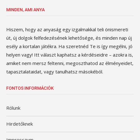
MINDEN, AMI ANYA
Hiszem, hogy az anyaság egy izgalmakkal teli önismereti
út, új dolgok felfedezésének lehetősége, és minden nap új
esély a kortalan játékra. Ha szeretnéd Te is így megélni, jó
helyen vagy! Itt választ kaphatsz a kérdéseidre – azokra is,
amiket nem mersz feltenni, megoszthatod az élményeidet,
tapasztalataidat, vagy tanulhatsz másokéból.
FONTOS INFORMÁCIÓK
Rólunk
Hirdetőknek
Impresszum