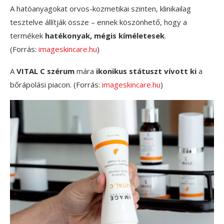
A hatóanyagokat orvos-kozmetikai szinten, klinikailag
tesztelve állítják össze – ennek köszönhető, hogy a
termékek
hatékonyak, mégis kíméletesek
.
(Forrás:
imageskincare.hu
)
A
VITAL C szérum
mára
ikonikus státuszt vívott ki
a
bőrápolási piacon. (Forrás:
imageskincare.hu
)