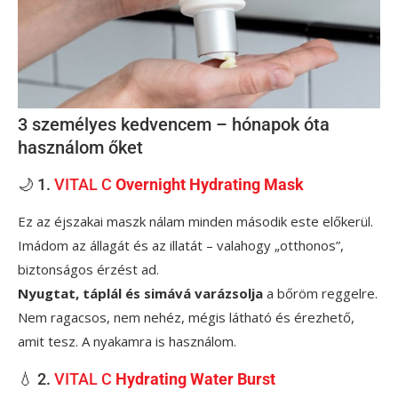
3 személyes kedvencem – hónapok óta
használom őket
🌙 1.
VITAL C
Overnight Hydrating Mask
Ez az éjszakai maszk nálam minden második este előkerül.
Imádom az állagát és az illatát – valahogy „otthonos”,
biztonságos érzést ad.
Nyugtat, táplál és simává varázsolja
a bőröm reggelre.
Nem ragacsos, nem nehéz, mégis látható és érezhető,
amit tesz. A nyakamra is használom.
💧 2.
VITAL C
Hydrating Water Burst