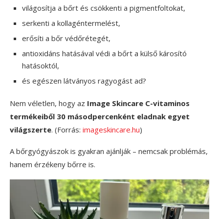
világosítja a bőrt és csökkenti a pigmentfoltokat,
serkenti a kollagéntermelést,
erősíti a bőr védőrétegét,
antioxidáns hatásával védi a bőrt a külső károsító
hatásoktól,
és egészen látványos ragyogást ad?
Nem véletlen, hogy az
Image Skincare C-vitaminos
termékeiből 30 másodpercenként eladnak egyet
világszerte
. (Forrás:
imageskincare.hu
)
A bőrgyógyászok is gyakran ajánlják – nemcsak problémás,
hanem érzékeny bőrre is.