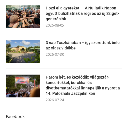
Hozd el a gyereket! – A Nulladik Napon
együtt bulizhatnak a régi és az új Sziget-
generációk
2026-08-05
3 nap Toszkánában – így szerettünk bele
az olasz vidékbe
2026-07-30
Három hét, és kezdődik: világsztár-
koncertekkel, borokkal és
divatbemutatókkal ünnepeljük a nyarat a
14. Paloznaki Jazzpikniken
2026-07-24
Facebook