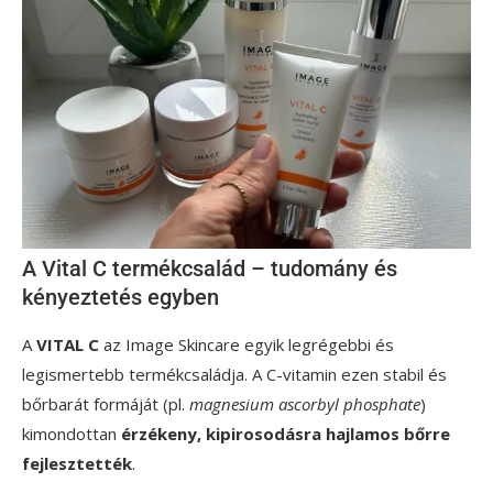
A Vital C termékcsalád – tudomány és
kényeztetés egyben
A
VITAL C
az Image Skincare egyik legrégebbi és
legismertebb termékcsaládja. A C-vitamin ezen stabil és
bőrbarát formáját (pl.
magnesium ascorbyl phosphate
)
kimondottan
érzékeny, kipirosodásra hajlamos bőrre
fejlesztették
.