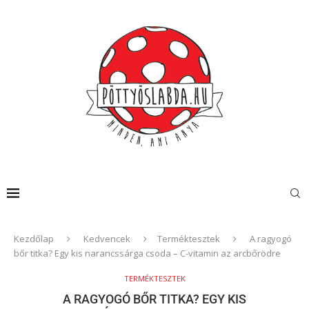
Kezdőlap
Kedvencek
Terméktesztek
A ragyogó
bőr titka? Egy kis narancssárga csoda – C-vitamin az arcbőrödre
TERMÉKTESZTEK
A RAGYOGÓ BŐR TITKA? EGY KIS