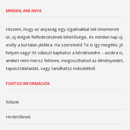
MINDEN, AMI ANYA
Hiszem, hogy az anyaság egy izgalmakkal teli önismereti
út, új dolgok felfedezésének lehetősége, és minden nap új
esély a kortalan játékra. Ha szeretnéd Te is így megélni, jó
helyen vagy! Itt választ kaphatsz a kérdéseidre – azokra is,
amiket nem mersz feltenni, megoszthatod az élményeidet,
tapasztalataidat, vagy tanulhatsz másokéból.
FONTOS INFORMÁCIÓK
Rólunk
Hirdetőknek