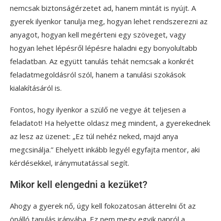
nemcsak biztonságérzetet ad, hanem mintát is nyújt. A
gyerek ilyenkor tanulja meg, hogyan lehet rendszerezni az
anyagot, hogyan kell megérteni egy szöveget, vagy
hogyan lehet lépésről lépésre haladni egy bonyolultabb
feladatban. Az együtt tanulás tehát nemcsak a konkrét
feladatmegoldásról szól, hanem a tanulási szokások
kialakításáról is.
Fontos, hogy ilyenkor a szülő ne vegye át teljesen a
feladatot! Ha helyette oldasz meg mindent, a gyerekednek
az lesz az üzenet: „Ez túl nehéz neked, majd anya
megcsinálja.” Ehelyett inkább legyél egyfajta mentor, aki
kérdésekkel, iránymutatással segít.
Mikor kell elengedni a kezüket?
Ahogy a gyerek nő, úgy kell fokozatosan átterelni őt az
önálló tanulás irányába. Ez nem megy egyik napról a