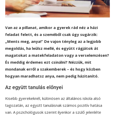
Van az a pillanat, amikor a gyerek rád néz a házi
feladat felett, és a szeméből csak úgy sugárzik:
„Ments meg, anya!” De vajon tényleg az a legjobb
megoldás, ha leülsz mellé, és együtt rágjátok át
magatokat a matekfeladaton vagy a verselemzésen?
És meddig érdemes ezt csinálni? Nézzük, mit
mondanak erről a szakemberek – és hogy közben
hogyan maradhatsz anya, nem pedig házitanító.
Az együtt tanulás előnyei
Kisebb gyerekeknél, különösen az általános iskola alsó
tagozatán, az együtt tanulásnak számos pozitív hatása
van. A pszichológusok szerint ilyenkor a szülő jelenléte