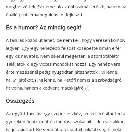
megbeszéltek. Ez nemcsak az önbizalmát erősíti, hanem az
önálló problémamegoldást is fejleszti.
És a humor? Az mindig segít!
A tanulás közös út lehet, de nem kell, hogy véresen komoly
legyen. Egy-egy nehezebb feladat közepette simán elfér
egy kis nevetés. Nem sikerül megérteni a szorzótáblát?
Találjatok ki egy vicces mondókát hozzá! Egy nehéz vers
értelmezésénél pedig nyugodtan játszhattok „Mi lenne,
ha…?” játékot. („Mi lenne, ha Petőfi nem is a szabadságról
írt volna, hanem a kedvenc macskájáról?”)
Összegzés
Az együtt tanulás egy szuper eszköz, amivel erősítheted a
gyereked önbizalmát és tanulási szokásait – de csak akkor,
ha jól csinálod. Ne vedd át a feladatait, inkább segíts neki