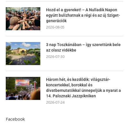
Hozd el a gyereket! – A Nulladik Napon
együtt bulizhatnak a régi és az új Sziget-
generációk
2026-08-05
3 nap Toszkánában – így szerettünk bele
az olasz vidékbe
2026-07-30
Három hét, és kezdődik: világsztár-
koncertekkel, borokkal és
divatbemutatókkal ünnepeljük a nyarat a
14. Paloznaki Jazzpikniken
2026-07-24
Facebook