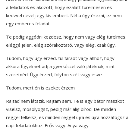
a feladatok és aközött, hogy ezalatt türelmesen és
kedvvel nevelj egy kis embert. Néha úgy érezni, ez nem
egy emberes feladat.
Te pedig aggódni kezdesz, hogy nem vagy elég türelmes,
eléggé jelen, elég szórakoztató, vagy elég, csak úgy.
Tudom, hogy úgy érzed, túl fáradt vagy ahhoz, hogy
akkora figyelmet adj a gyerkőccel való játéknak, mint
szeretnéd. Úgy érzed, folyton szét vagy esve.
Tudom, mert én is ezeket érzem.
Rajtad nem látszik. Rajtam sem. Te is egy bátor maszkot
viselsz, mosolyogsz, pedig már alig bírod. De minden
reggel felkelsz, és minden reggel újra és újra hozzáfogsz a
napi feladatokhoz. Erős vagy. Anya vagy.