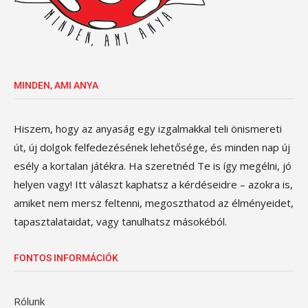
MINDEN, AMI ANYA
Hiszem, hogy az anyaság egy izgalmakkal teli önismereti
út, új dolgok felfedezésének lehetősége, és minden nap új
esély a kortalan játékra. Ha szeretnéd Te is így megélni, jó
helyen vagy! Itt választ kaphatsz a kérdéseidre – azokra is,
amiket nem mersz feltenni, megoszthatod az élményeidet,
tapasztalataidat, vagy tanulhatsz másokéból.
FONTOS INFORMÁCIÓK
Rólunk