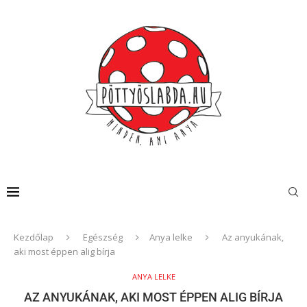
Kezdőlap
Egészség
Anya lelke
Az anyukának,
aki most éppen alig bírja
ANYA LELKE
AZ ANYUKÁNAK, AKI MOST ÉPPEN ALIG BÍRJA