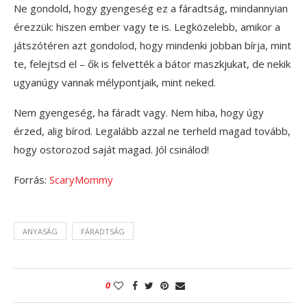
Ne gondold, hogy gyengeség ez a fáradtság, mindannyian
érezzük: hiszen ember vagy te is. Legközelebb, amikor a
játszótéren azt gondolod, hogy mindenki jobban bírja, mint
te, felejtsd el – ők is felvették a bátor maszkjukat, de nekik
ugyanúgy vannak mélypontjaik, mint neked.
Nem gyengeség, ha fáradt vagy. Nem hiba, hogy úgy
érzed, alig bírod. Legalább azzal ne terheld magad tovább,
hogy ostorozod saját magad. Jól csinálod!
Forrás:
ScaryMommy
ANYASÁG
FÁRADTSÁG
0