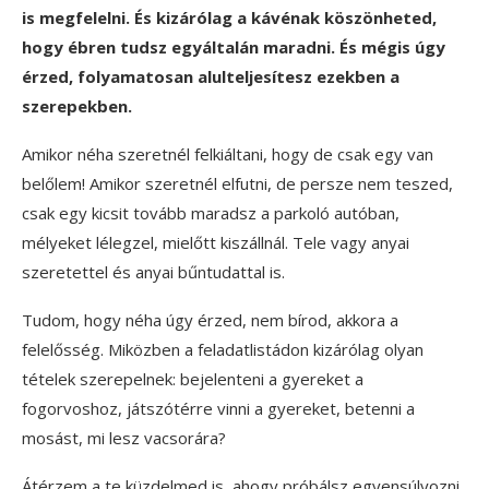
is megfelelni. És kizárólag a kávénak köszönheted,
hogy ébren tudsz egyáltalán maradni. És mégis úgy
érzed, folyamatosan alulteljesítesz ezekben a
szerepekben.
Amikor néha szeretnél felkiáltani, hogy de csak egy van
belőlem! Amikor szeretnél elfutni, de persze nem teszed,
csak egy kicsit tovább maradsz a parkoló autóban,
mélyeket lélegzel, mielőtt kiszállnál. Tele vagy anyai
szeretettel és anyai bűntudattal is.
Tudom, hogy néha úgy érzed, nem bírod, akkora a
felelősség. Miközben a feladatlistádon kizárólag olyan
tételek szerepelnek: bejelenteni a gyereket a
fogorvoshoz, játszótérre vinni a gyereket, betenni a
mosást, mi lesz vacsorára?
Átérzem a te küzdelmed is, ahogy próbálsz egyensúlyozni