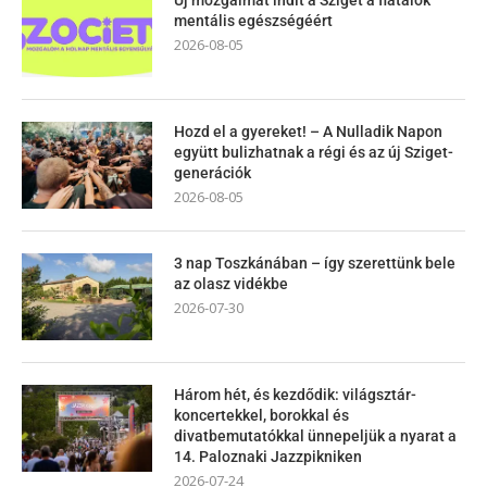
mentális egészségéért
2026-08-05
Hozd el a gyereket! – A Nulladik Napon
együtt bulizhatnak a régi és az új Sziget-
generációk
2026-08-05
3 nap Toszkánában – így szerettünk bele
az olasz vidékbe
2026-07-30
Három hét, és kezdődik: világsztár-
koncertekkel, borokkal és
divatbemutatókkal ünnepeljük a nyarat a
14. Paloznaki Jazzpikniken
2026-07-24