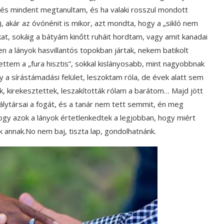
, és mindent megtanultam, és ha valaki rosszul mondott
), akár az óvónénit is mikor, azt mondta, hogy a „sikló nem
t, sokáig a bátyám kinőtt ruháit hordtam, vagy amit kanadai
en a lányok hasvillantós topokban jártak, nekem batikolt
 lettem a „fura hisztis”, sokkal kislányosabb, mint nagyobbnak
y a sírástámadási felület, leszoktam róla, de évek alatt sem
ak, kirekesztettek, leszakították rólam a barátom… Majd jött
álytársai a fogát, és a tanár nem tett semmit, én meg
gy azok a lányok értetlenkedtek a legjobban, hogy miért
 annak.No nem baj, tiszta lap, gondolhatnánk.