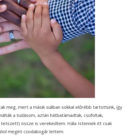
ltak meg, mert a másik suliban sokkal előrébb tartottunk, így
sználták a tudásom, aztán hátbatámadtak, csúfoltak,
 tetszett) össze is verekedtem. Hála Istennek itt csak
hol megint csodabogár lettem.