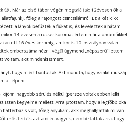
ek 🙂 . Már az első tábor végén megtaláltak: 12évesen ők a
llatfajunk), főleg a rajongott csincsillámról. Ez a két klikk
zett: a lányok befűzték a fiúkat is, és leveleztek a hátam
 mikor 14 évesen a rocker koromat értem már a barátnőikkel
Ez tartott 16 éves koromig, amikor is 10. osztályban valami
zdtek emberszáma nézni, végül úgymond „népszerű” lettem
 voltam, akit mindenki ismert.
nyt, hogy miért bántottak. Azt mondta, hogy valakit muszáj
em a célpont.
ijönni nagyobb sérülés nélkül (persze voltak ebben lelki
az Isten kegyelme mellett. Arra jutottam, hogy a legfőbb oka
n háttérbázis volt, főleg anyukám, akik meghallgatták mi van
. Sőt erősítették, azt ami én vagyok, nem biztattak arra, hogy