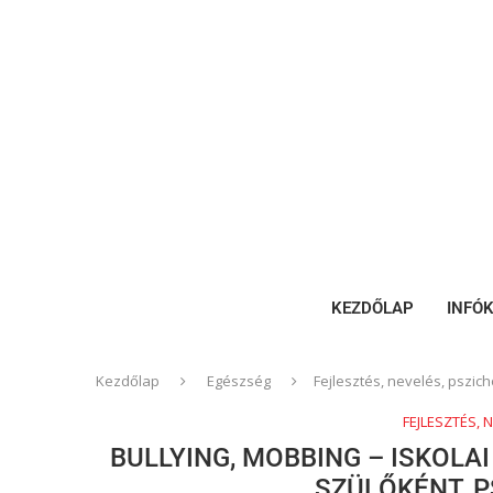
KEZDŐLAP
INFÓ
Kezdőlap
Egészség
Fejlesztés, nevelés, pszich
FEJLESZTÉS, 
BULLYING, MOBBING – ISKOLA
SZÜLŐKÉNT, 