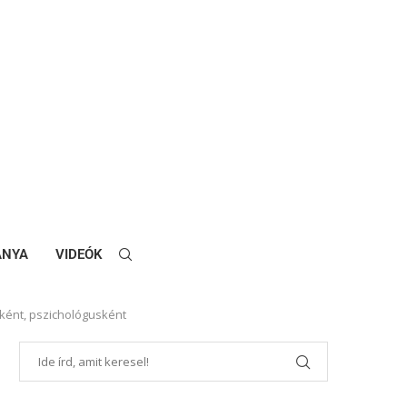
ANYA
VIDEÓK
lőként, pszichológusként