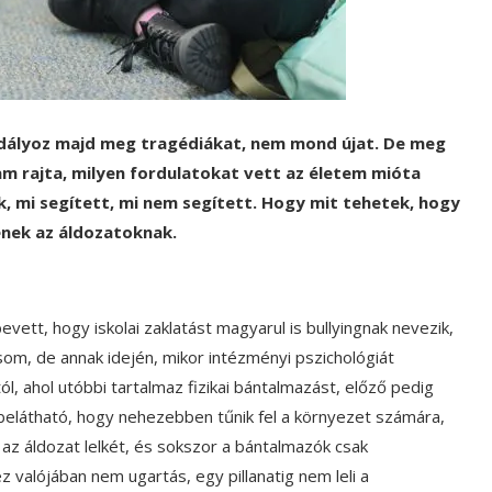
adályoz majd meg tragédiákat, nem mond újat. De meg
am rajta, milyen fordulatokat vett az életem mióta
k, mi segített, mi nem segített. Hogy mit tehetek, hogy
enek az áldozatoknak.
vett, hogy iskolai zaklatást magyarul is bullyingnak nevezik,
om, de annak idején, mikor intézményi pszichológiát
, ahol utóbbi tartalmaz fizikai bántalmazást, előző pedig
 belátható, hogy nehezebben tűnik fel a környezet számára,
el az áldozat lelkét, és sokszor a bántalmazók csak
 ez valójában nem ugartás, egy pillanatig nem leli a