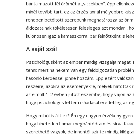
bántalmazott fél örömét a „viccekben”, épp ellenkező
minél tovább tart, ez az érzés annál mélyebbre kúsz
rendben betöltött szerepünk meghatározza az önmagu
áldozatainak tökéletesen felesleges azt mondani, ho
különösen igaz a kamaszkorra, bár felnőttként is leh
A saját szál
Pszichológusként az ember mindig vizsgálja magát. 
tenni: mert ha nekem van egy feldolgozatlan problém
hasonló kérdéssel jönne hozzám. Épp ezért valószín
részeire, azokra az eseményekre, melyek hatottak 
az elmúlt 1-2 évben jutott eszembe, hogy vajon az 
hogy pszichológus lettem (ráadásul eredetileg az egy
Hogy miből is állt ez? Én egy nagyon érzékeny gyere
hogy hihetetlen hamar megbántódtam és sírva fakadt
szerethető vagyok, de innentől szinte mindig kilógt