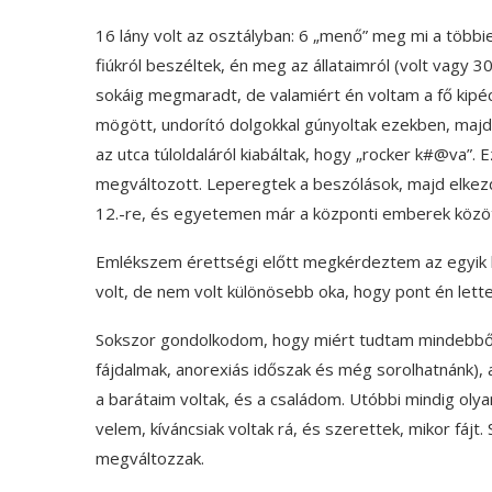
16 lány volt az osztályban: 6 „menő” meg mi a többi
fiúkról beszéltek, én meg az állataimról (volt vagy 30 á
sokáig megmaradt, de valamiért én voltam a fő kipécé
mögött, undorító dolgokkal gúnyoltak ezekben, majd
az utca túloldaláról kiabáltak, hogy „rocker k#@va”. 
megváltozott. Leperegtek a beszólások, majd elke
12.-re, és egyetemen már a központi emberek között
Emlékszem érettségi előtt megkérdeztem az egyik lá
volt, de nem volt különösebb oka, hogy pont én lett
Sokszor gondolkodom, hogy miért tudtam mindebből k
fájdalmak, anorexiás időszak és még sorolhatnánk), 
a barátaim voltak, és a családom. Utóbbi mindig olya
velem, kíváncsiak voltak rá, és szerettek, mikor fájt
megváltozzak.