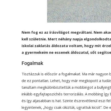
Nem fog ez az írásvilágot megváltani. Nem ak
kell születnie. Mert néhány napja elgondolkodt
iskolai zaklatás áldozata voltam, hogy mit érze
a gyermekeim ne essenek áldozatul, sőt segíts
Fogalmak
Tisztázzuk is először a fogalmakat. Ma már nagyon be
de ez pontatlan. Lehet, hogy már megkopott a tudás
tanultam megkülönböztettük a mobbingot a bullyingtól
inkább egyfajtapszichés terrorizálás. A mobbing így
és így aljasabban is hat. Szinte észrevétlenül eszi f
legyintenek, „hogy csak cikiztük, ugrattuk kicsit”. De