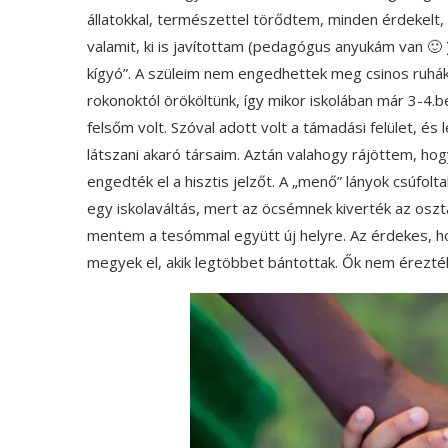
állatokkal, természettel törődtem, minden érdekelt
valamit, ki is javítottam (pedagógus anyukám van 🙂 
kígyó”. A szüleim nem engedhettek meg csinos ruháka
rokonoktól örököltünk, így mikor iskolában már 3-4.b
felsőm volt. Szóval adott volt a támadási felület, és
látszani akaró társaim. Aztán valahogy rájöttem, hog
engedték el a hisztis jelzőt. A „menő” lányok csúfolt
egy iskolaváltás, mert az öcsémnek kiverték az oszt
mentem a tesómmal együtt új helyre. Az érdekes, ho
megyek el, akik legtöbbet bántottak. Ők nem érezték