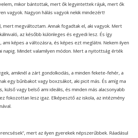
elem, mikor bántottak, mert ők legyintettek rájuk, mert ők
lyen vagyok. Nagyon hálás vagyok nekik mindezért!
 mert megváltoztam. Annak fogadtak el, aki vagyok. Mert
kálnivaló, az később különleges és egyedi lesz. És így
g, ami képes a változásra, és képes ezt meglátni. Nekem ilyen
i napig. Mindet valamilyen módon. Mert a nyitottság érték
gek, amiknél a zárt gondolkodás, a minden fekete-fehér, a
lnak egy bűnbakot vagy boxzsákot, aki picit más. És amíg ma
s, külső vagy belső ami ideális, és minden más alacsonyabb
z fokozottan lesz igaz. Elképesztő az iskola, az intézmény
mával.
rencsések”, mert az ilyen gyerekek népszerűbbek. Ráadásul