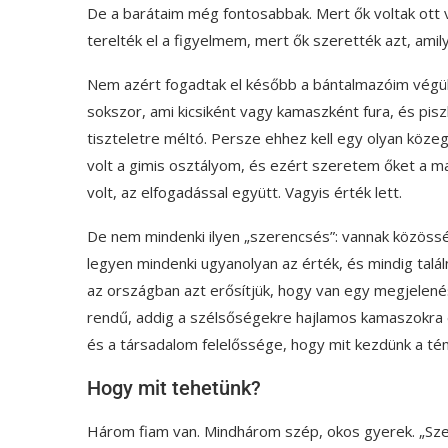
De a barátaim még fontosabbak. Mert ők voltak ott v
terelték el a figyelmem, mert ők szerették azt, ami
Nem azért fogadtak el később a bántalmazóim végül,
sokszor, ami kicsiként vagy kamaszként fura, és pisz
tiszteletre méltó. Persze ehhez kell egy olyan köze
volt a gimis osztályom, és ezért szeretem őket a ma
volt, az elfogadással együtt. Vagyis érték lett.
De nem mindenki ilyen „szerencsés”: vannak közössé
legyen mindenki ugyanolyan az érték, és mindig talá
az országban azt erősítjük, hogy van egy megjelené
rendű, addig a szélsőségekre hajlamos kamaszokra e
és a társadalom felelőssége, hogy mit kezdünk a té
Hogy mit tehetünk?
Három fiam van. Mindhárom szép, okos gyerek. „Sze