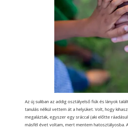
Az új suliban az addig osztályelső fiúk és lányok talá
tanulás nélkül vettem át a helyüket. Volt, hogy kiha
megaláztak, egyszer egy sráccal (aki előtte ráadásul
másfél évet voltam, mert mentem hatosztályosba. A