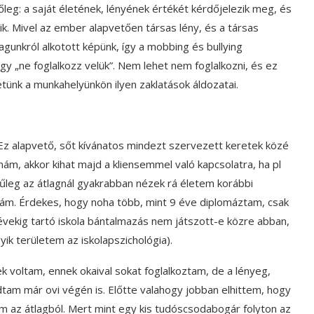
leg: a saját életének, lényének értékét kérdőjelezik meg, és
ik. Mivel az ember alapvetően társas lény, és a társas
nkról alkotott képünk, így a mobbing és bullying
gy „ne foglalkozz velük”. Nem lehet nem foglalkozni, és ez
etünk a munkahelyünkön ilyen zaklatások áldozatai.
Ez alapvető, sőt kívánatos mindezt szervezett keretek közé
ám, akkor kihat majd a kliensemmel való kapcsolatra, ha pl
űleg az átlagnál gyakrabban nézek rá életem korábbi
rám. Érdekes, hogy noha több, mint 9 éve diplomáztam, csak
évekig tartó iskola bántalmazás nem játszott-e közre abban,
ik területem az iskolapszichológia).
k voltam, ennek okaival sokat foglalkoztam, de a lényeg,
am már ovi végén is. Előtte valahogy jobban elhittem, hogy
am az átlagból. Mert mint egy kis tudóscsodabogár folyton az