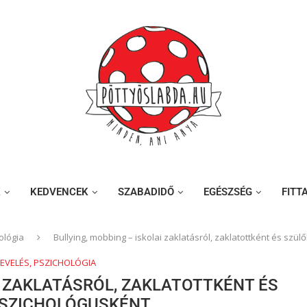
K
KEDVENCEK
SZABADIDŐ
EGÉSZSÉG
FITT
ológia
Bullying, mobbing – iskolai zaklatásról, zaklatottként és szü
NEVELÉS, PSZICHOLÓGIA
I ZAKLATÁSRÓL, ZAKLATOTTKÉNT ÉS
PSZICHOLÓGUSKÉNT