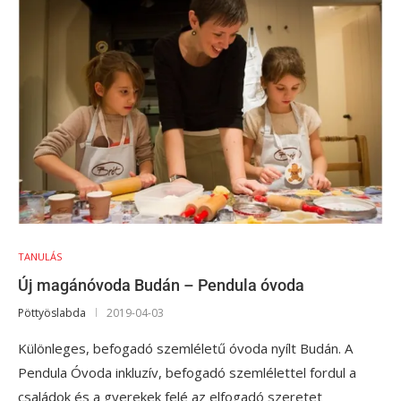
TANULÁS
Új magánóvoda Budán – Pendula óvoda
Pöttyöslabda
2019-04-03
Különleges, befogadó szemléletű óvoda nyílt Budán. A
Pendula Óvoda inkluzív, befogadó szemlélettel fordul a
családok és a gyerekek felé az elfogadó szeretet