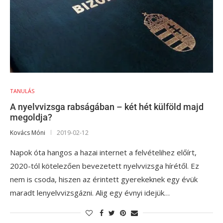
TANULÁS
A nyelvvizsga rabságában – két hét külföld majd
megoldja?
Kovács Móni
2019-02-12
Napok óta hangos a hazai internet a felvételihez előírt,
2020-tól kötelezően bevezetett nyelvvizsga hírétől. Ez
nem is csoda, hiszen az érintett gyerekeknek egy évük
maradt lenyelvvizsgázni. Alig egy évnyi idejük…