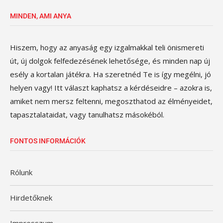
MINDEN, AMI ANYA
Hiszem, hogy az anyaság egy izgalmakkal teli önismereti
út, új dolgok felfedezésének lehetősége, és minden nap új
esély a kortalan játékra. Ha szeretnéd Te is így megélni, jó
helyen vagy! Itt választ kaphatsz a kérdéseidre – azokra is,
amiket nem mersz feltenni, megoszthatod az élményeidet,
tapasztalataidat, vagy tanulhatsz másokéból.
FONTOS INFORMÁCIÓK
Rólunk
Hirdetőknek