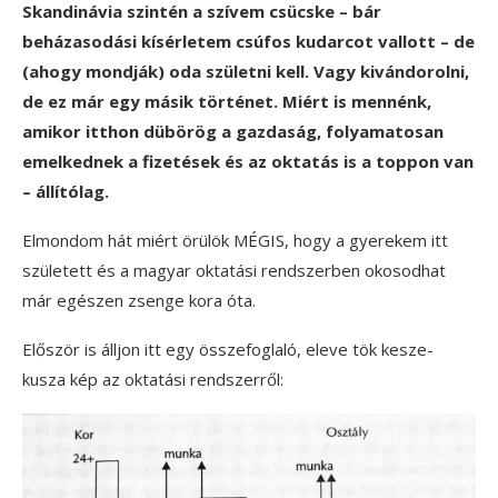
Skandinávia szintén a szívem csücske – bár
beházasodási kísérletem csúfos kudarcot vallott – de
(ahogy mondják) oda születni kell. Vagy kivándorolni,
de ez már egy másik történet. Miért is mennénk,
amikor itthon dübörög a gazdaság, folyamatosan
emelkednek a fizetések és az oktatás is a toppon van
– állítólag.
Elmondom hát miért örülök MÉGIS, hogy a gyerekem itt
született és a magyar oktatási rendszerben okosodhat
már egészen zsenge kora óta.
Először is álljon itt egy összefoglaló, eleve tök kesze-
kusza kép az oktatási rendszerről: