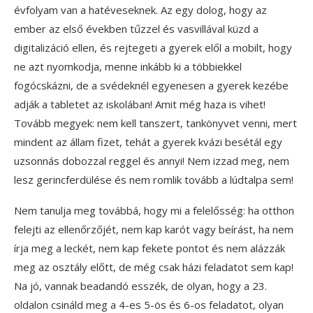
évfolyam van a hatéveseknek. Az egy dolog, hogy az
ember az első években tűzzel és vasvillával küzd a
digitalizáció ellen, és rejtegeti a gyerek elől a mobilt, hogy
ne azt nyomkodja, menne inkább ki a többiekkel
fogócskázni, de a svédeknél egyenesen a gyerek kezébe
adják a tabletet az iskolában! Amit még haza is vihet!
Tovább megyek: nem kell tanszert, tankönyvet venni, mert
mindent az állam fizet, tehát a gyerek kvázi besétál egy
uzsonnás dobozzal reggel és annyi! Nem izzad meg, nem
lesz gerincferdülése és nem romlik tovább a lúdtalpa sem!
Nem tanulja meg továbbá, hogy mi a felelősség: ha otthon
felejti az ellenőrzőjét, nem kap karót vagy beírást, ha nem
írja meg a leckét, nem kap fekete pontot és nem alázzák
meg az osztály előtt, de még csak házi feladatot sem kap!
Na jó, vannak beadandó esszék, de olyan, hogy a 23.
oldalon csináld meg a 4-es 5-ös és 6-os feladatot, olyan