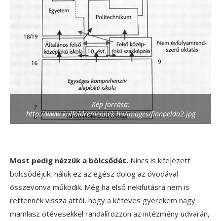
Kép forrása:
http://www.kulfoldremennek.hu/images/finnpelda2.jpg
Most pedig nézzük a bölcsődét.
Nincs is kifejezett
bölcsődéjük, náluk ez az egész dolog az óvodával
összevonva működik. Még ha első nekifutásra nem is
rettennék vissza attól, hogy a kétéves gyerekem nagy
mamlasz ötévesekkel randalírozzon az intézmény udvarán,