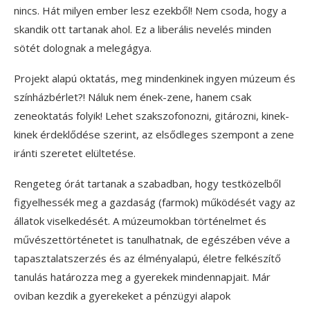
nincs. Hát milyen ember lesz ezekből! Nem csoda, hogy a
skandik ott tartanak ahol. Ez a liberális nevelés minden
sötét dolognak a melegágya.
Projekt alapú oktatás, meg mindenkinek ingyen múzeum és
színházbérlet?! Náluk nem ének-zene, hanem csak
zeneoktatás folyik! Lehet szakszofonozni, gitározni, kinek-
kinek érdeklődése szerint, az elsődleges szempont a zene
iránti szeretet elültetése.
Rengeteg órát tartanak a szabadban, hogy testközelből
figyelhessék meg a gazdaság (farmok) működését vagy az
állatok viselkedését. A múzeumokban történelmet és
művészettörténetet is tanulhatnak, de egészében véve a
tapasztalatszerzés és az élményalapú, életre felkészítő
tanulás határozza meg a gyerekek mindennapjait. Már
oviban kezdik a gyerekeket a pénzügyi alapok