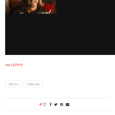
via GIPHY
ISKOLA
TANULÁS
0