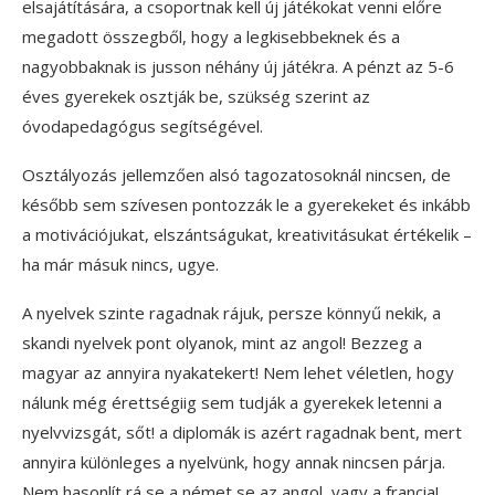
elsajátítására, a csoportnak kell új játékokat venni előre
megadott összegből, hogy a legkisebbeknek és a
nagyobbaknak is jusson néhány új játékra. A pénzt az 5-6
éves gyerekek osztják be, szükség szerint az
óvodapedagógus segítségével.
Osztályozás jellemzően alsó tagozatosoknál nincsen, de
később sem szívesen pontozzák le a gyerekeket és inkább
a motivációjukat, elszántságukat, kreativitásukat értékelik –
ha már másuk nincs, ugye.
A nyelvek szinte ragadnak rájuk, persze könnyű nekik, a
skandi nyelvek pont olyanok, mint az angol! Bezzeg a
magyar az annyira nyakatekert! Nem lehet véletlen, hogy
nálunk még érettségiig sem tudják a gyerekek letenni a
nyelvvizsgát, sőt! a diplomák is azért ragadnak bent, mert
annyira különleges a nyelvünk, hogy annak nincsen párja.
Nem hasonlít rá se a német se az angol, vagy a francia!