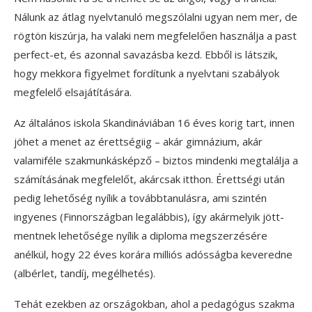
Nálunk az átlag nyelvtanuló megszólalni ugyan nem mer, de
rögtön kiszúrja, ha valaki nem megfelelően használja a past
perfect-et, és azonnal savazásba kezd. Ebből is látszik,
hogy mekkora figyelmet fordítunk a nyelvtani szabályok
megfelelő elsajátítására.
Az általános iskola Skandináviában 16 éves korig tart, innen
jöhet a menet az érettségiig – akár gimnázium, akár
valamiféle szakmunkásképző – biztos mindenki megtalálja a
számításának megfelelőt, akárcsak itthon. Érettségi után
pedig lehetőség nyílik a továbbtanulásra, ami szintén
ingyenes (Finnországban legalábbis), így akármelyik jött-
mentnek lehetősége nyílik a diploma megszerzésére
anélkül, hogy 22 éves korára milliós adósságba keveredne
(albérlet, tandíj, megélhetés).
Tehát ezekben az országokban, ahol a pedagógus szakma