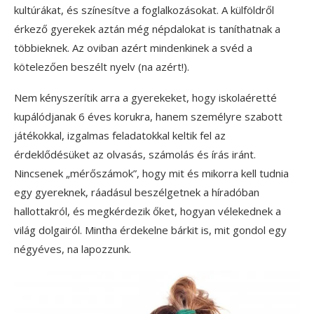
kultúrákat, és színesítve a foglalkozásokat. A külföldről
érkező gyerekek aztán még népdalokat is taníthatnak a
többieknek. Az oviban azért mindenkinek a svéd a
kötelezően beszélt nyelv (na azért!).
Nem kényszerítik arra a gyerekeket, hogy iskolaéretté
kupálódjanak 6 éves korukra, hanem személyre szabott
játékokkal, izgalmas feladatokkal keltik fel az
érdeklődésüket az olvasás, számolás és írás iránt.
Nincsenek „mérőszámok”, hogy mit és mikorra kell tudnia
egy gyereknek, ráadásul beszélgetnek a híradóban
hallottakról, és megkérdezik őket, hogyan vélekednek a
világ dolgairól. Mintha érdekelne bárkit is, mit gondol egy
négyéves, na lapozzunk.