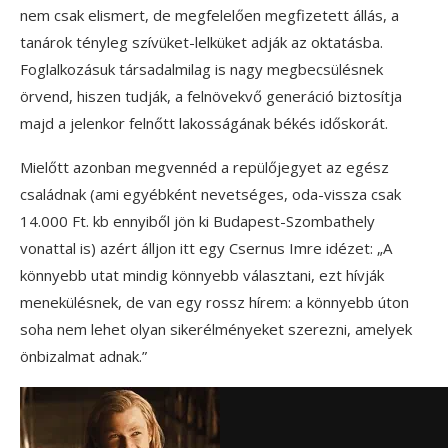
nem csak elismert, de megfelelően megfizetett állás, a
tanárok tényleg szívüket-lelküket adják az oktatásba.
Foglalkozásuk társadalmilag is nagy megbecsülésnek
örvend, hiszen tudják, a felnövekvő generáció biztosítja
majd a jelenkor felnőtt lakosságának békés időskorát.
Mielőtt azonban megvennéd a repülőjegyet az egész
családnak (ami egyébként nevetséges, oda-vissza csak
14.000 Ft. kb ennyiből jön ki Budapest-Szombathely
vonattal is) azért álljon itt egy Csernus Imre idézet: „A
könnyebb utat mindig könnyebb választani, ezt hívják
menekülésnek, de van egy rossz hírem: a könnyebb úton
soha nem lehet olyan sikerélményeket szerezni, amelyek
önbizalmat adnak.”