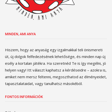
MINDEN, AMI ANYA
Hiszem, hogy az anyaság egy izgalmakkal teli önismereti
út, új dolgok felfedezésének lehetősége, és minden nap új
esély a kortalan játékra. Ha szeretnéd Te is így megélni, jó
helyen vagy! Itt választ kaphatsz a kérdéseidre – azokra is,
amiket nem mersz feltenni, megoszthatod az élményeidet,
tapasztalataidat, vagy tanulhatsz másokéból.
FONTOS INFORMÁCIÓK