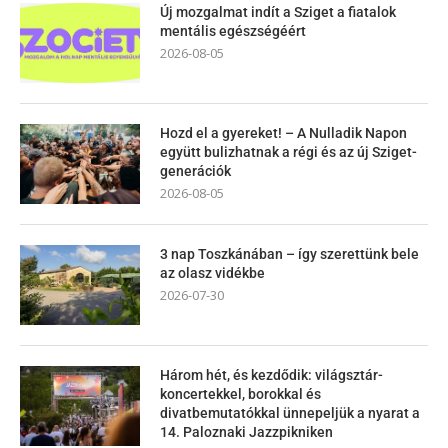
Új mozgalmat indít a Sziget a fiatalok
mentális egészségéért
2026-08-05
Hozd el a gyereket! – A Nulladik Napon
együtt bulizhatnak a régi és az új Sziget-
generációk
2026-08-05
3 nap Toszkánában – így szerettünk bele
az olasz vidékbe
2026-07-30
Három hét, és kezdődik: világsztár-
koncertekkel, borokkal és
divatbemutatókkal ünnepeljük a nyarat a
14. Paloznaki Jazzpikniken