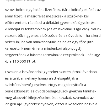
Az ovi-bölcsi egyébként fizetős is. Bár a költségek felét az
állam fizeti, a másik felét mégiscsak a szülőknek kell
előteremteni, ráadásul a délutáni gyermekfelügyeletért
különdíjat is felszámolnak (ez az iskolánál is így van). Nálunk
viszont tök ingyenes a bölcsőde és az óvoda is – ha sikerül
bekerülni, ha van munkahelyünk, és ha az egy főre jutó
keresetünk nem éri el a mindenkori alapnyugdíj
négyzetének a háromszorosának a reciprokának… hát úgy
kb a 110.000 Ft-ot.
Északon a bevándorlók gyerekei szintén járnak óvodába,
és általában néhány hónap alatt elsajátítják a
svéd/finn/norvég nyelvet. Hogy megkönnyítsék a
beilleszkedést, az óvodapedagógusok gyakran tanulnak
meg alapvető kifejezéseket és szavakat, számokat az
idegen ajkú gyerekek nyelvén, ezzel is közelebb hozva a