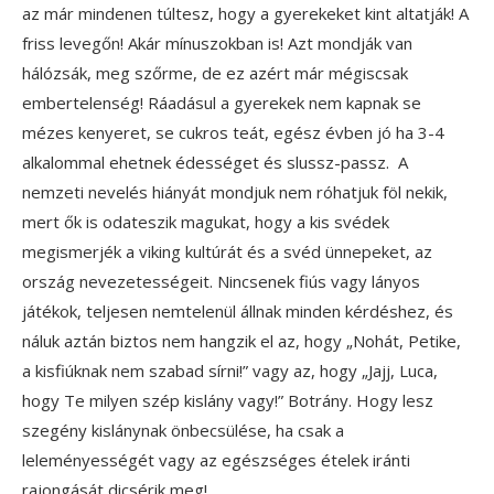
az már mindenen túltesz, hogy a gyerekeket kint altatják! A
friss levegőn! Akár mínuszokban is! Azt mondják van
hálózsák, meg szőrme, de ez azért már mégiscsak
embertelenség! Ráadásul a gyerekek nem kapnak se
mézes kenyeret, se cukros teát, egész évben jó ha 3-4
alkalommal ehetnek édességet és slussz-passz. A
nemzeti nevelés hiányát mondjuk nem róhatjuk föl nekik,
mert ők is odateszik magukat, hogy a kis svédek
megismerjék a viking kultúrát és a svéd ünnepeket, az
ország nevezetességeit. Nincsenek fiús vagy lányos
játékok, teljesen nemtelenül állnak minden kérdéshez, és
náluk aztán biztos nem hangzik el az, hogy „Nohát, Petike,
a kisfiúknak nem szabad sírni!” vagy az, hogy „Jajj, Luca,
hogy Te milyen szép kislány vagy!” Botrány. Hogy lesz
szegény kislánynak önbecsülése, ha csak a
leleményességét vagy az egészséges ételek iránti
rajongását dicsérik meg!