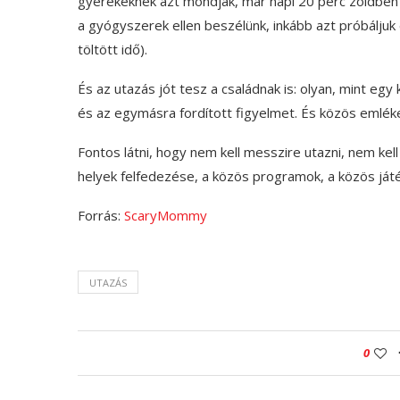
gyerekeknek azt mondják, már napi 20 perc zöldben 
a gyógyszerek ellen beszélünk, inkább azt próbáljuk 
töltött idő).
És az utazás jót tesz a családnak is: olyan, mint egy 
és az egymásra fordított figyelmet. És közös emlék
Fontos látni, hogy nem kell messzire utazni, nem kell
helyek felfedezése, a közös programok, a közös ját
Forrás:
ScaryMommy
UTAZÁS
0