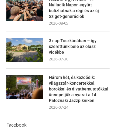
Nulladik Napon együtt
bulizhatnak a régi és az új
Sziget-generációk
2026-08-05
3 nap Toszkánában – így
szerettünk bele az olasz
vidékbe
2026-07-30
Három hét, és kezdődik:
világsztár-koncertekkel,
borokkal és divatbemutatókkal
ünnepeljük a nyarat a 14.
Paloznaki Jazzpikniken
2026-07-24
Facebook