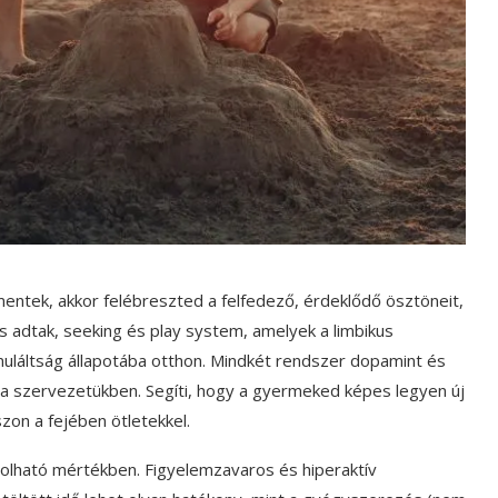
a mentek, akkor felébreszted a felfedező, érdeklődő ösztöneit,
s adtak, seeking és play system, amelyek a limbikus
muláltság állapotába otthon. Mindkét rendszer dopamint és
el a szervezetükben. Segíti, hogy a gyermeked képes legyen új
sszon a fejében ötletekkel.
golható mértékben. Figyelemzavaros és hiperaktív