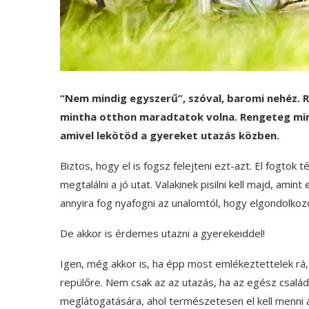
“Nem mindig egyszerű”, szóval, baromi nehéz. R
mintha otthon maradtatok volna. Rengeteg min
amivel lekötöd a gyereket utazás közben.
Biztos, hogy el is fogsz felejteni ezt-azt. El fogt
megtalálni a jó utat. Valakinek pisilni kell majd, ami
annyira fog nyafogni az unalomtól, hogy elgondolkozol
De akkor is érdemes utazni a gyerekeiddel!
Igen, még akkor is, ha épp most emlékeztettelek rá,
repülőre. Nem csak az az utazás, ha az egész csalá
meglátogatására, ahol természetesen el kell menni