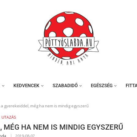
K
KEDVENCEK
SZABADIDŐ
EGÉSZSÉG
FITT
z a gyerekeiddel, még ha nem is mindig egyszerű
UTAZÁS
, MÉG HA NEM IS MINDIG EGYSZERŰ
abda
2019-08-07