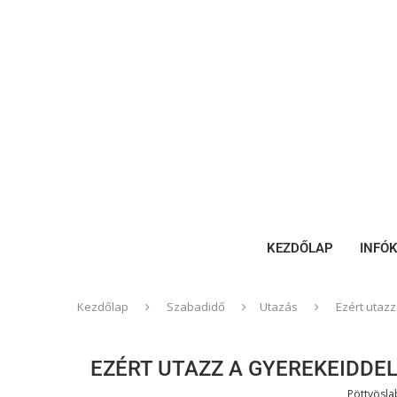
KEZDŐLAP
INFÓ
Kezdőlap
Szabadidő
Utazás
Ezért utaz
EZÉRT UTAZZ A GYEREKEIDDEL
Pöttyösl