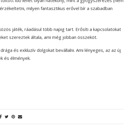
töltött idő lehet olyan hatékony, mint a gyógyszerezés (nem
érzékeltetni, milyen fantasztikus erővel bír a szabadban
közös játék, ráadásul több napig tart. Erősíti a kapcsolatokat
eket szereztek általa, ami még jobban összeköt.
 drága és exkluzív dolgokat bevállalni. Ami lényeges, az az új
ék és élmények.