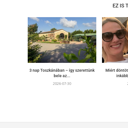
EZ IS
3 nap Toszkánában – így szerettünk
Miért döntöt
bele az...
inkább
2026-07-30