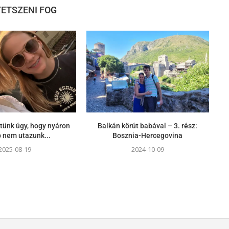
 TETSZENI FOG
tünk úgy, hogy nyáron
Balkán körút babával – 3. rész:
 nem utazunk...
Bosznia-Hercegovina
2025-08-19
2024-10-09