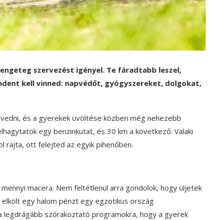
engeteg szervezést igényel. Te fáradtabb leszel,
dent kell vinned: napvédőt, gyógyszereket, dolgokat,
ok tévedni, és a gyerekek üvöltése közben még nehezebb
nt elhagytatok egy benzinkutat, és 30 km a következő. Valaki
 rajta, ott felejted az egyik pihenőben.
 mennyi macera. Nem feltétlenül arra gondolok, hogy üljetek
d elkölt egy halom pénzt egy egzotikus ország
 a legdrágább szórakoztató programokra, hogy a gyerek