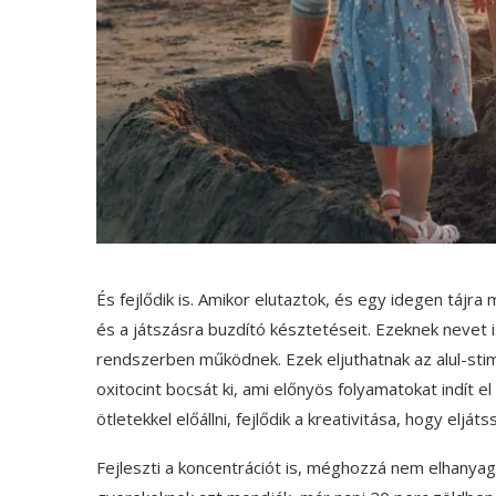
És fejlődik is. Amikor elutaztok, és egy idegen tájr
és a játszásra buzdító késztetéseit. Ezeknek nevet i
rendszerben működnek. Ezek eljuthatnak az alul-sti
oxitocint bocsát ki, ami előnyös folyamatokat indít 
ötletekkel előállni, fejlődik a kreativitása, hogy elját
Fejleszti a koncentrációt is, méghozzá nem elhanya