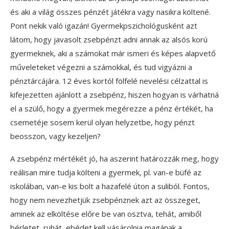
és aki a világ összes pénzét játékra vagy nasikra költené.
Pont nekik való igazán! Gyermekpszichológusként azt
látom, hogy javasolt zsebpénzt adni annak az alsós korú
gyermeknek, aki a számokat már ismeri és képes alapvető
műveleteket végezni a számokkal, és tud vigyázni a
pénztárcájára. 12 éves kortól fölfelé nevelési célzattal is
kifejezetten ajánlott a zsebpénz, hiszen hogyan is várhatná
el a szülő, hogy a gyermek megérezze a pénz értékét, ha
csemetéje sosem kerül olyan helyzetbe, hogy pénzt
beosszon, vagy kezeljen?
A zsebpénz mértékét jó, ha aszerint határozzák meg, hogy
reálisan mire tudja költeni a gyermek, pl. van-e büfé az
iskolában, van-e kis bolt a hazafelé úton a suliból. Fontos,
hogy nem nevezhetjük zsebpénznek azt az összeget,
aminek az elköltése előre be van osztva, tehát, amiből
bérletet, ruhát, ebédet kell vásárolnia magának a