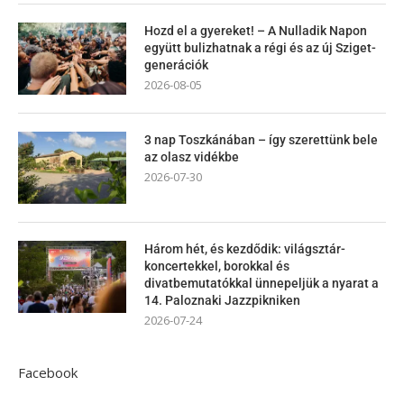
Hozd el a gyereket! – A Nulladik Napon
együtt bulizhatnak a régi és az új Sziget-
generációk
2026-08-05
3 nap Toszkánában – így szerettünk bele
az olasz vidékbe
2026-07-30
Három hét, és kezdődik: világsztár-
koncertekkel, borokkal és
divatbemutatókkal ünnepeljük a nyarat a
14. Paloznaki Jazzpikniken
2026-07-24
Facebook