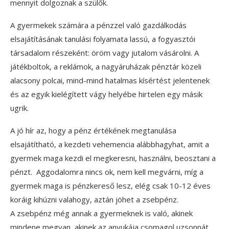
mennyit dolgoznak a szülők.
A gyermekek számára a pénzzel való gazdálkodás
elsajátításának tanulási folyamata lassú, a fogyasztói
társadalom részeként: öröm vagy jutalom vásárolni. A
játékboltok, a reklámok, a nagyáruházak pénztár közeli
alacsony polcai, mind-mind hatalmas kísértést jelentenek
és az egyik kielégített vágy helyébe hirtelen egy másik
ugrik.
A jó hír az, hogy a pénz értékének megtanulása
elsajátítható, a kezdeti vehemencia alábbhagyhat, amit a
gyermek maga kezdi el megkeresni, használni, beosztani a
pénzt. Aggodalomra nincs ok, nem kell megvárni, míg a
gyermek maga is pénzkereső lesz, elég csak 10-12 éves
koráig kihúzni valahogy, aztán jöhet a zsebpénz.
A zsebpénz még annak a gyermeknek is való, akinek
mindene megvan, akinek az anyukája csomagol uzsonnát