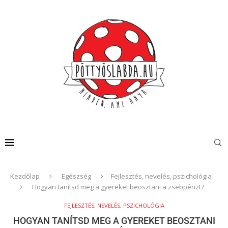
Kezdőlap
Egészség
Fejlesztés, nevelés, pszichológia
Hogyan tanítsd meg a gyereket beosztani a zsebpénzt?
FEJLESZTÉS, NEVELÉS, PSZICHOLÓGIA
HOGYAN TANÍTSD MEG A GYEREKET BEOSZTANI