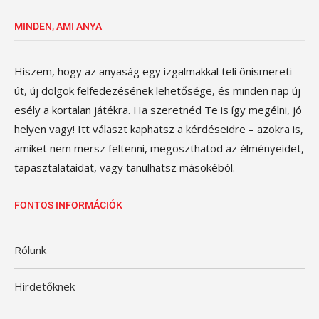
MINDEN, AMI ANYA
Hiszem, hogy az anyaság egy izgalmakkal teli önismereti
út, új dolgok felfedezésének lehetősége, és minden nap új
esély a kortalan játékra. Ha szeretnéd Te is így megélni, jó
helyen vagy! Itt választ kaphatsz a kérdéseidre – azokra is,
amiket nem mersz feltenni, megoszthatod az élményeidet,
tapasztalataidat, vagy tanulhatsz másokéból.
FONTOS INFORMÁCIÓK
Rólunk
Hirdetőknek