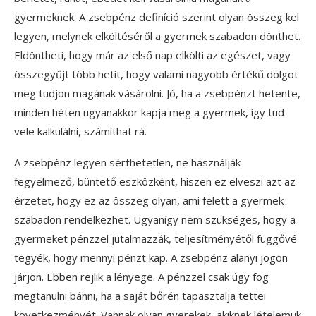
gyermeknek. A zsebpénz definíció szerint olyan összeg kel
legyen, melynek elköltéséről a gyermek szabadon dönthet.
Eldöntheti, hogy már az első nap elkölti az egészet, vagy
összegyűjt több hetit, hogy valami nagyobb értékű dolgot
meg tudjon magának vásárolni. Jó, ha a zsebpénzt hetente,
minden héten ugyanakkor kapja meg a gyermek, így tud
vele kalkulálni, számíthat rá.
A zsebpénz legyen sérthetetlen, ne használják
fegyelmező, büntető eszközként, hiszen ez elveszi azt az
érzetet, hogy ez az összeg olyan, ami felett a gyermek
szabadon rendelkezhet. Ugyanígy nem szükséges, hogy a
gyermeket pénzzel jutalmazzák, teljesítményétől függővé
tegyék, hogy mennyi pénzt kap. A zsebpénz alanyi jogon
járjon. Ebben rejlik a lényege. A pénzzel csak úgy fog
megtanulni bánni, ha a saját bőrén tapasztalja tettei
következményét. Vannak olyan gyerekek, akiknek lételemük