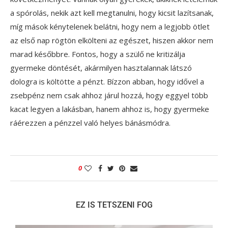
a spórolás, nekik azt kell megtanulni, hogy kicsit lazítsanak,
míg mások kénytelenek belátni, hogy nem a legjobb ötlet
az első nap rögtön elkölteni az egészet, hiszen akkor nem
marad későbbre. Fontos, hogy a szülő ne kritizálja
gyermeke döntését, akármilyen hasztalannak látszó
dologra is költötte a pénzt. Bízzon abban, hogy idővel a
zsebpénz nem csak ahhoz járul hozzá, hogy eggyel több
kacat legyen a lakásban, hanem ahhoz is, hogy gyermeke
ráérezzen a pénzzel való helyes bánásmódra.
0
EZ IS TETSZENI FOG