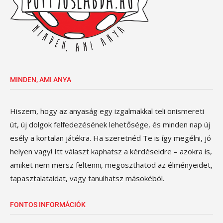
MINDEN, AMI ANYA
Hiszem, hogy az anyaság egy izgalmakkal teli önismereti
út, új dolgok felfedezésének lehetősége, és minden nap új
esély a kortalan játékra. Ha szeretnéd Te is így megélni, jó
helyen vagy! Itt választ kaphatsz a kérdéseidre – azokra is,
amiket nem mersz feltenni, megoszthatod az élményeidet,
tapasztalataidat, vagy tanulhatsz másokéból.
FONTOS INFORMÁCIÓK