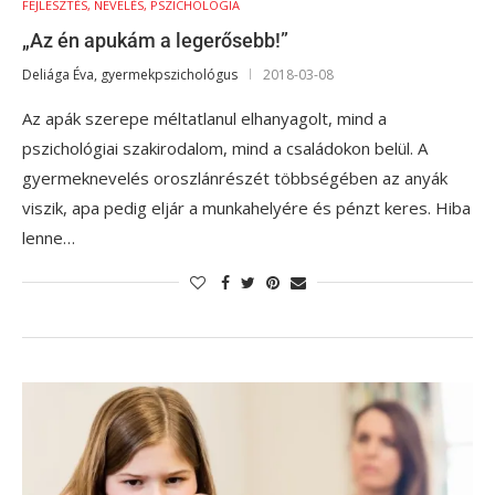
FEJLESZTÉS, NEVELÉS, PSZICHOLÓGIA
„Az én apukám a legerősebb!”
Deliága Éva, gyermekpszichológus
2018-03-08
Az apák szerepe méltatlanul elhanyagolt, mind a
pszichológiai szakirodalom, mind a családokon belül. A
gyermeknevelés oroszlánrészét többségében az anyák
viszik, apa pedig eljár a munkahelyére és pénzt keres. Hiba
lenne…