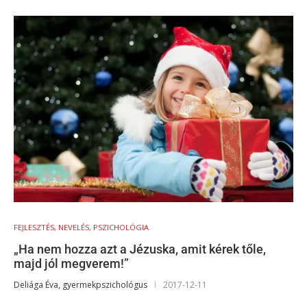
FEJLESZTÉS, NEVELÉS, PSZICHOLÓGIA
„Ha nem hozza azt a Jézuska, amit kérek tőle,
majd jól megverem!”
Deliága Éva, gyermekpszichológus
2017-12-11