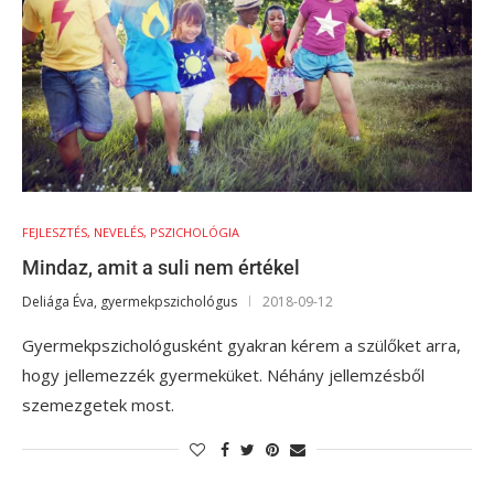
FEJLESZTÉS, NEVELÉS, PSZICHOLÓGIA
Mindaz, amit a suli nem értékel
Deliága Éva, gyermekpszichológus
2018-09-12
Gyermekpszichológusként gyakran kérem a szülőket arra,
hogy jellemezzék gyermeküket. Néhány jellemzésből
szemezgetek most.