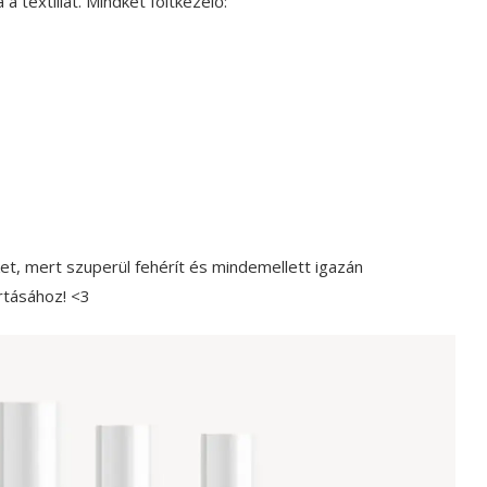
textíliát. Mindkét foltkezelő:
ket, mert szuperül fehérít és mindemellett igazán
rtásához! <3