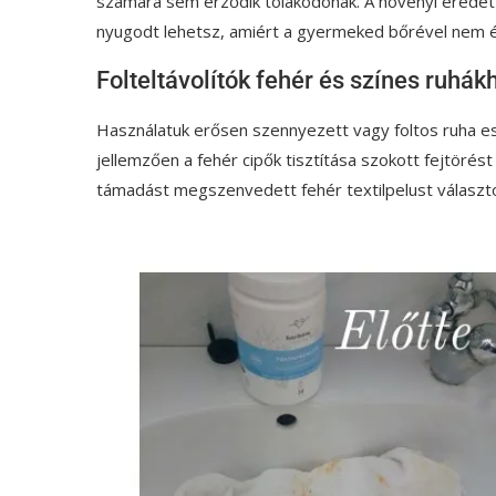
számára sem érződik tolakodónak. A növényi erede
nyugodt lehetsz, amiért a gyermeked bőrével nem ér
Folteltávolítók fehér és színes ruhákh
Használatuk erősen szennyezett vagy foltos ruha ese
jellemzően a fehér cipők tisztítása szokott fejtöré
támadást megszenvedett fehér textilpelust választo