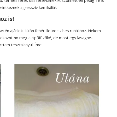
tű, természetes összetevőknek köszönhetően pedig Te is
intkeznek agresszív kemikáliák.
oz is!
tén ajánlott külön fehér illetve színes ruhákhoz. Nekem
st okozni, no meg a cipőfűzőké, de most egy lasagne-
ttam tesztalanyul. Íme: