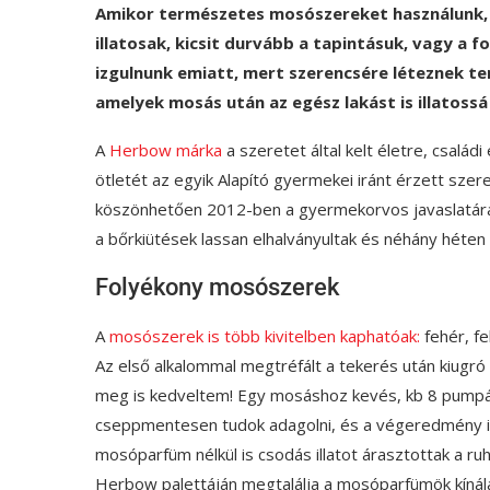
Amikor természetes mosószereket használunk, 
illatosak, kicsit durvább a tapintásuk, vagy a f
izgulnunk emiatt, mert szerencsére léteznek 
amelyek mosás után az egész lakást is illatossá
A
Herbow márka
a szeretet által kelt életre, család
ötletét az egyik Alapító gyermekei iránt érzett szer
köszönhetően 2012-ben a gyermekorvos javaslatára 
a bőrkiütések lassan elhalványultak és néhány héten 
Folyékony mosószerek
A
mosószerek is több kivitelben kaphatóak:
fehér, fe
Az első alkalommal megtréfált a tekerés után kiugr
meg is kedveltem! Egy mosáshoz kevés, kb 8 pumpá
cseppmentesen tudok adagolni, és a végeredmény is
mosóparfüm nélkül is csodás illatot árasztottak a ru
Herbow palettáján megtalálja a mosóparfümök kínála