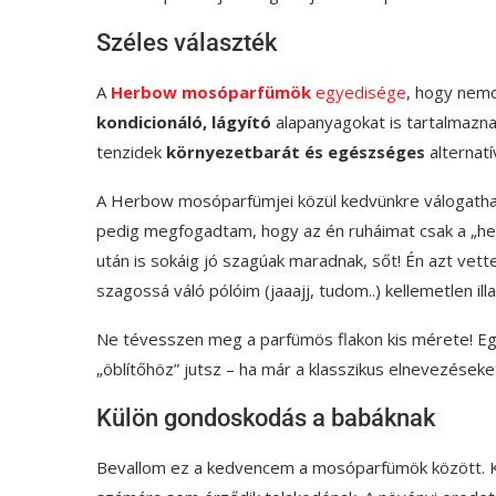
Széles választék
A
Herbow mosóparfümök
egyedisége
, hogy nemc
kondicionáló, lágyító
alapanyagokat is tartalmaznak
tenzidek
környezetbarát és egészséges
alternatív
A Herbow mosóparfümjei közül kedvünkre válogathatu
pedig megfogadtam, hogy az én ruháimat csak a „he
után is sokáig jó szagúak maradnak, sőt! Én azt ve
szagossá váló pólóim (jaaajj, tudom..) kellemetlen i
Ne tévesszen meg a parfümös flakon kis mérete! Egy
„öblítőhöz” jutsz – ha már a klasszikus elnevezéseket
Külön gondoskodás a babáknak
Bevallom ez a kedvencem a mosóparfümök között. Ke