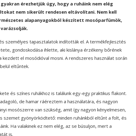
gyakran érezhetjük úgy, hogy a ruháink nem elég
oltokat nem sikerült rendesen eltávolítani. Nem kell
természetes alapanyagokból készített mosóparfümök,
 varázsolják.
i és személyes tapasztalatok indították el. A termékfejlesztés
etete, gondoskodása ihlette, aki kislánya érzékeny bőrének
kezdett el mosódióval mosni. A rendszeres használat során
belül eltűntek.
kete és színes ruhákhoz is találunk egy-egy praktikus flakont.
ó adagoló, de hamar ráéreztem a használatára, és nagyon
nyi mosószerre van szükség, amit így nagyon kényelmesen,
 szemet gyönyörködtető: minden ruhánkból eltűnt a folt, és
háink. Ha valakinek ez nem elég, az se búsuljon, mert a
tát is.