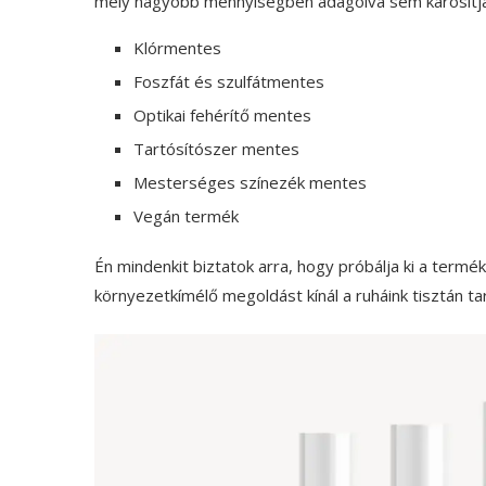
mely nagyobb mennyiségben adagolva sem károsítja a 
Klórmentes
Foszfát és szulfátmentes
Optikai fehérítő mentes
Tartósítószer mentes
Mesterséges színezék mentes
Vegán termék
Én mindenkit biztatok arra, hogy próbálja ki a termé
környezetkímélő megoldást kínál a ruháink tisztán ta