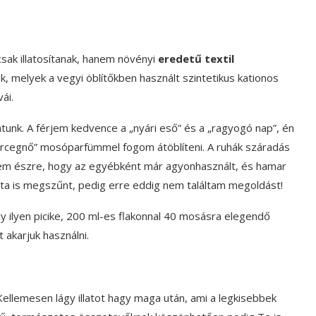
sak illatosítanak, hanem növényi
eredetű textil
, melyek a vegyi öblítőkben használt szintetikus kationos
ái.
nk. A férjem kedvence a „nyári eső” és a „ragyogó nap”, én
rcegnő” mosóparfümmel fogom átöblíteni. A ruhák száradás
ttem észre, hogy az egyébként már agyonhasznált, és hamar
llata is megszűnt, pedig erre eddig nem találtam megoldást!
 ilyen picike, 200 ml-es flakonnal 40 mosásra elegendő
 akarjuk használni.
llemesen lágy illatot hagy maga után, ami a legkisebbek