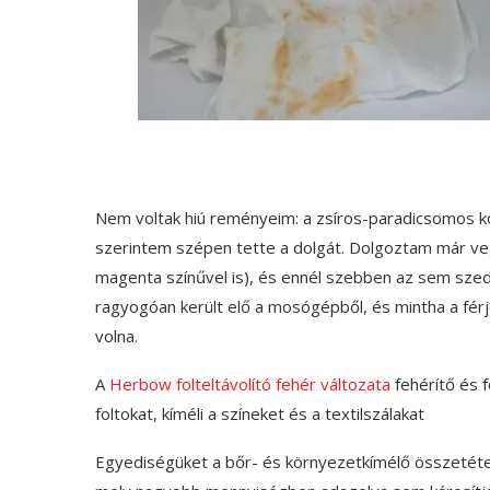
Nem voltak hiú reményeim: a zsíros-paradicsomos k
szerintem szépen tette a dolgát. Dolgoztam már veg
magenta színűvel is), és ennél szebben az sem szedte
ragyogóan került elő a mosógépből, és mintha a férj
volna.
A
Herbow folteltávolító fehér változata
fehérítő és f
foltokat, kíméli a színeket és a textilszálakat
Egyediségüket a bőr- és környezetkímélő összetétel,