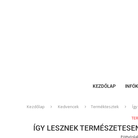
KEZDŐLAP
INFÓ
Kezdőlap
Kedvencek
Terméktesztek
Így
TE
ÍGY LESZNEK TERMÉSZETESEN
Pöttyösl