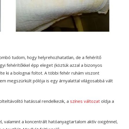
ombó tudom, hogy helyrehozhatatlan, de a fehérítő
yi fehérítőkkel épp eleget (köztük azzal a bizonyos
 ki a bolognai foltot. A többi fehér ruhám viszont
em megszürkült pólója is egy árnyalattal világosabbá vált
olteltávolító hatással rendelkezik, a
színes változat
oldja a
 valamint a koncentrált hatóanyagtartalom aktív oxigénnel,