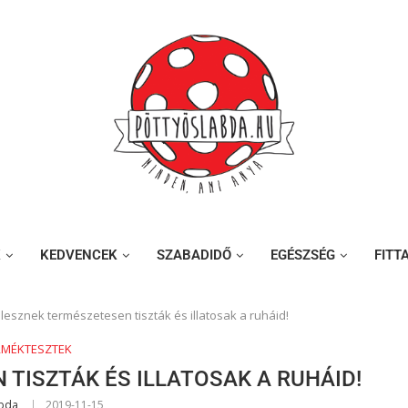
K
KEDVENCEK
SZABADIDŐ
EGÉSZSÉG
FITT
 lesznek természetesen tiszták és illatosak a ruháid!
RMÉKTESZTEK
 TISZTÁK ÉS ILLATOSAK A RUHÁID!
abda
2019-11-15