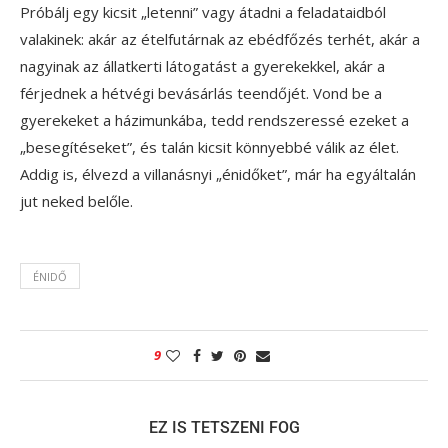
Próbálj egy kicsit „letenni” vagy átadni a feladataidból
valakinek: akár az ételfutárnak az ebédfőzés terhét, akár a
nagyinak az állatkerti látogatást a gyerekekkel, akár a
férjednek a hétvégi bevásárlás teendőjét. Vond be a
gyerekeket a házimunkába, tedd rendszeressé ezeket a
„besegítéseket”, és talán kicsit könnyebbé válik az élet.
Addig is, élvezd a villanásnyi „énidőket”, már ha egyáltalán
jut neked belőle.
ÉNIDŐ
9
EZ IS TETSZENI FOG