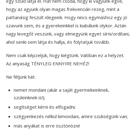
egy szülő látja el. Hát nem csoda, hogy ki vagyunk égve,
hogy az agyunk olyan magas frekvencián rezeg, mint a
pattanásig feszült idegeink. Hogy nincs egymáshoz egy jó
szavunk sem, és a gyerekeinkkel is kiabálunk olykor. Aztán
nagy levegőt veszünk, vagy elmegyünk egyet sírni/ordítani,
ahol senki sem látja és hallja, és folytatjuk tovább.
Nem csak képzeljük, hogy kiégtünk. Valóban ez a helyzet.
Az anyaság TÉNYLEG ENNYIRE NEHÉZ!
Ne féljünk hát:
nemet mondani (akár a saját gyermekeinknek,
szüleinknek is!);
segítséget kérni és elfogadni;
szégyenkezés nélkül kimondani, amire szükségünk van;
más anyákat is erre ösztönözni!