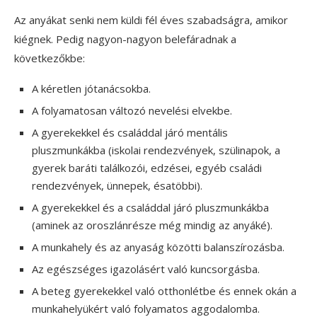
Az anyákat senki nem küldi fél éves szabadságra, amikor
kiégnek. Pedig nagyon-nagyon belefáradnak a
következőkbe:
A kéretlen jótanácsokba.
A folyamatosan változó nevelési elvekbe.
A gyerekekkel és családdal járó mentális
pluszmunkákba (iskolai rendezvények, szülinapok, a
gyerek baráti találkozói, edzései, egyéb családi
rendezvények, ünnepek, ésatöbbi).
A gyerekekkel és a családdal járó pluszmunkákba
(aminek az oroszlánrésze még mindig az anyáké).
A munkahely és az anyaság közötti balanszírozásba.
Az egészséges igazolásért való kuncsorgásba.
A beteg gyerekekkel való otthonlétbe és ennek okán a
munkahelyükért való folyamatos aggodalomba.