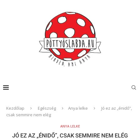
Kezdőlap
Egészség
Anya lelke
Jó ez az „énidő”,
csak semmire nem elég
ANYA LELKE
JÓ EZ AZ „ÉNIDŐ”, CSAK SEMMIRE NEM ELÉG