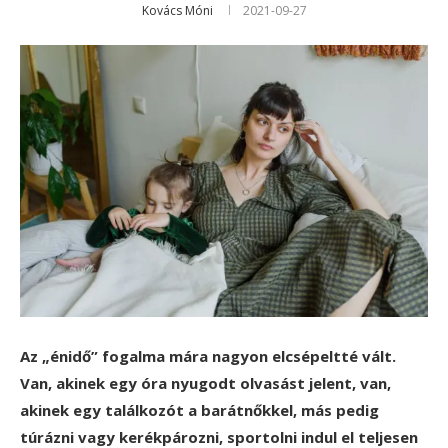
Kovács Móni
2021-09-27
Az „énidő” fogalma mára nagyon elcsépeltté vált.
Van, akinek egy óra nyugodt olvasást jelent, van,
akinek egy találkozót a barátnőkkel, más pedig
túrázni vagy kerékpározni, sportolni indul el teljesen