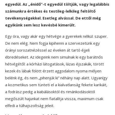
egyedül. Az „énidő”-t egyedül töltjük, vagy legalábbis
számunkra értékes és testileg-lelkileg feltöltő
tevékenységekkel. Esetleg alvással. De ettől még
egyikünk sem lesz kevésbé kimerült.
Egy óra, vagy akár egy hétvége a gyerekek nélkül: szuper.
De nem elég. Nem fogja kipihenni a szervezetünk egy
órányi sorozatnézéssel az éveken át tartó éjjeli
ébredéseket. Az idegeink nem simulnak ki egy barátnős
hétvégétől: a kórházi látogatások, lázas éjszakák, törött
kezek és lábak fölött érzett aggodalom nyoma mélyen
belénk ég, és nem „pihenjük ki” néhány nap alatt. Ugyanígy
a kozmetikus sem tünteti el a kialvatlanság fekete karikáit,
a fodrász pedig a kiabálásoktól és rimánkodásoktól
megőszült hajunkat nem fiatalítja vissza, maximum csak
elfedi a túlhajszoltság jeleit.