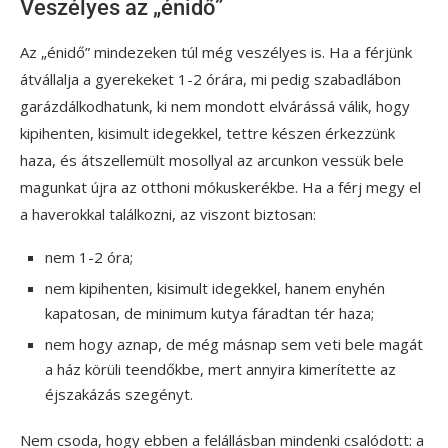
Veszélyes az „énidő”
Az „énidő” mindezeken túl még veszélyes is. Ha a férjünk
átvállalja a gyerekeket 1-2 órára, mi pedig szabadlábon
garázdálkodhatunk, ki nem mondott elvárássá válik, hogy
kipihenten, kisimult idegekkel, tettre készen érkezzünk
haza, és átszellemült mosollyal az arcunkon vessük bele
magunkat újra az otthoni mókuskerékbe. Ha a férj megy el
a haverokkal találkozni, az viszont biztosan:
nem 1-2 óra;
nem kipihenten, kisimult idegekkel, hanem enyhén
kapatosan, de minimum kutya fáradtan tér haza;
nem hogy aznap, de még másnap sem veti bele magát
a ház körüli teendőkbe, mert annyira kimerítette az
éjszakázás szegényt.
Nem csoda, hogy ebben a felállásban mindenki csalódott: a