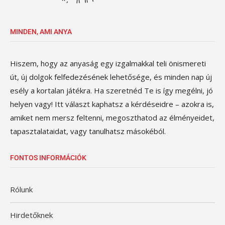
MINDEN, AMI ANYA
Hiszem, hogy az anyaság egy izgalmakkal teli önismereti
út, új dolgok felfedezésének lehetősége, és minden nap új
esély a kortalan játékra. Ha szeretnéd Te is így megélni, jó
helyen vagy! Itt választ kaphatsz a kérdéseidre – azokra is,
amiket nem mersz feltenni, megoszthatod az élményeidet,
tapasztalataidat, vagy tanulhatsz másokéból.
FONTOS INFORMÁCIÓK
Rólunk
Hirdetőknek