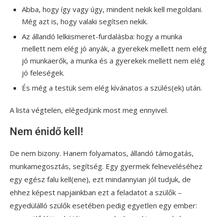
Abba, hogy így vagy úgy, mindent nekik kell megoldani.
Még azt is, hogy valaki segítsen nekik.
Az állandó lelkiismeret-furdalásba: hogy a munka
mellett nem elég jó anyák, a gyerekek mellett nem elég
jó munkaerők, a munka és a gyerekek mellett nem elég
jó feleségek.
És még a testük sem elég kívánatos a szülés(ek) után.
A lista végtelen, elégedjünk most meg ennyivel.
Nem énidő kell!
De nem bizony. Hanem folyamatos, állandó támogatás,
munkamegosztás, segítség. Egy gyermek felneveléséhez
egy egész falu kell(ene), ezt mindannyian jól tudjuk, de
ehhez képest napjainkban ezt a feladatot a szülők –
egyedülálló szülők esetében pedig egyetlen egy ember: