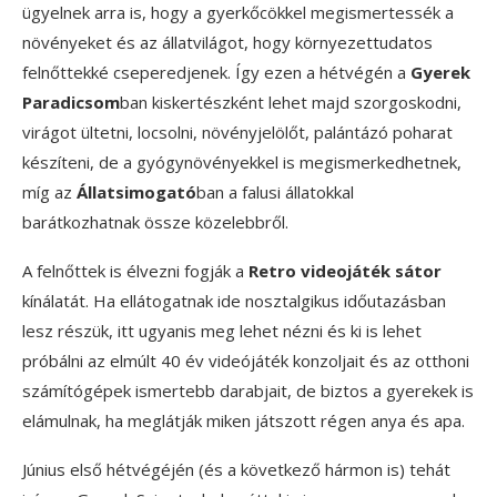
ügyelnek arra is, hogy a gyerkőcökkel megismertessék a
növényeket és az állatvilágot, hogy környezettudatos
felnőttekké cseperedjenek. Így ezen a hétvégén a
Gyerek
Paradicsom
ban kiskertészként lehet majd szorgoskodni,
virágot ültetni, locsolni, növényjelölőt, palántázó poharat
készíteni, de a gyógynövényekkel is megismerkedhetnek,
míg az
Állatsimogató
ban a falusi állatokkal
barátkozhatnak össze közelebbről.
A felnőttek is élvezni fogják a
Retro videojáték sátor
kínálatát. Ha ellátogatnak ide nosztalgikus időutazásban
lesz részük, itt ugyanis meg lehet nézni és ki is lehet
próbálni az elmúlt 40 év videójáték konzoljait és az otthoni
számítógépek ismertebb darabjait, de biztos a gyerekek is
elámulnak, ha meglátják miken játszott régen anya és apa.
Június első hétvégéjén (és a következő hármon is) tehát