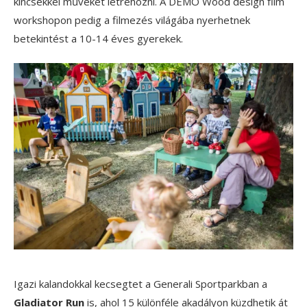
kincsekkel műveket létrehozni. A DEMO Wood design film
workshopon pedig a filmezés világába nyerhetnek
betekintést a 10-14 éves gyerekek.
Igazi kalandokkal kecsegtet a Generali Sportparkban a
Gladiator Run
is, ahol 15 különféle akadályon küzdhetik át