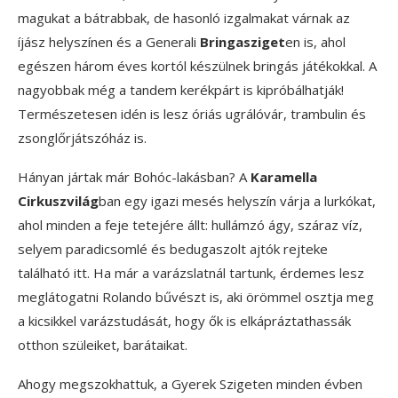
magukat a bátrabbak, de hasonló izgalmakat várnak az
íjász helyszínen és a Generali
Bringasziget
en is, ahol
egészen három éves kortól készülnek bringás játékokkal. A
nagyobbak még a tandem kerékpárt is kipróbálhatják!
Természetesen idén is lesz óriás ugrálóvár, trambulin és
zsonglőrjátszóház is.
Hányan jártak már Bohóc-lakásban? A
Karamella
Cirkuszvilág
ban egy igazi mesés helyszín várja a lurkókat,
ahol minden a feje tetejére állt: hullámzó ágy, száraz víz,
selyem paradicsomlé és bedugaszolt ajtók rejteke
található itt. Ha már a varázslatnál tartunk, érdemes lesz
meglátogatni Rolando bűvészt is, aki örömmel osztja meg
a kicsikkel varázstudását, hogy ők is elkápráztathassák
otthon szüleiket, barátaikat.
Ahogy megszokhattuk, a Gyerek Szigeten minden évben