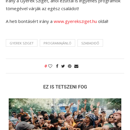
irány a Gyerek Sziget, ahol ezúttal is ingyenes programok
tömegével várják az egész családot!
A heti bontásért irány a
www.gyereksziget.hu
oldal!
GYEREK SZIGET
PROGRAMAJÁNLÓ
SZABADIDŐ
0
EZ IS TETSZENI FOG