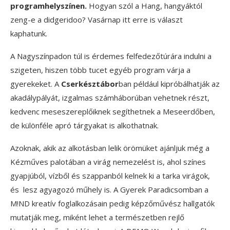
programhelyszínen.
Hogyan szól a Hang, hangyáktól
zeng-e a didgeridoo? Vasárnap itt erre is választ
kaphatunk.
A Nagyszínpadon túl is érdemes felfedezőtúrára indulni a
szigeten, hiszen több tucet egyéb program várja a
gyerekeket. A
Cserkésztábor
ban például kipróbálhatják az
akadálypályát, izgalmas számháborúban vehetnek részt,
kedvenc meseszereplőiknek segíthetnek a Meseerdőben,
de különféle apró tárgyakat is alkothatnak.
Azoknak, akik az alkotásban lelik örömüket ajánljuk még a
Kézműves palotában a virág nemezelést is, ahol színes
gyapjúból, vízből és szappanból kelnek ki a tarka virágok,
és lesz agyagozó műhely is. A Gyerek Paradicsomban a
M!ND kreatív foglalkozásain pedig képzőművész hallgatók
mutatják meg, miként lehet a természetben rejlő