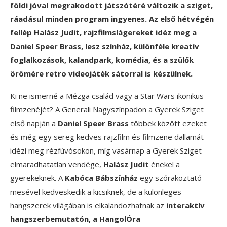
földi jóval megrakodott játszótéré változik a sziget,
ráadásul minden program ingyenes. Az első hétvégén
fellép Halász Judit, rajzfilmslágereket idéz meg a
Daniel Speer Brass, lesz színház, különféle kreatív
foglalkozások, kalandpark, komédia, és a szülők
örömére retro videojáték sátorral is készülnek.
Ki ne ismerné a Mézga család vagy a Star Wars ikonikus
filmzenéjét? A Generali Nagyszínpadon a Gyerek Sziget
első napján a
Daniel Speer Brass
többek között ezeket
és még egy sereg kedves rajzfilm és filmzene dallamát
idézi meg rézfúvósokon, míg vasárnap a Gyerek Sziget
elmaradhatatlan vendége,
Halász Judit
énekel a
gyerekeknek. A
Kabóca Bábszínház
egy szórakoztató
mesével kedveskedik a kicsiknek, de a különleges
hangszerek világában is elkalandozhatnak az
interaktív
hangszerbemutatón, a HangolÓra