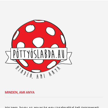
MINDEN, AMI ANYA
Hiszem, hogy az anyaság egy izgalmakkal teli önismereti