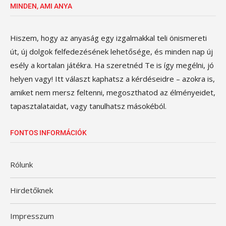
MINDEN, AMI ANYA
Hiszem, hogy az anyaság egy izgalmakkal teli önismereti
út, új dolgok felfedezésének lehetősége, és minden nap új
esély a kortalan játékra. Ha szeretnéd Te is így megélni, jó
helyen vagy! Itt választ kaphatsz a kérdéseidre – azokra is,
amiket nem mersz feltenni, megoszthatod az élményeidet,
tapasztalataidat, vagy tanulhatsz másokéból.
FONTOS INFORMÁCIÓK
Rólunk
Hirdetőknek
Impresszum