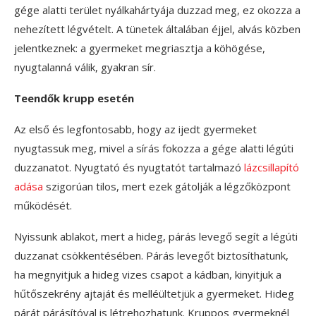
gége alatti terület nyálkahártyája duzzad meg, ez okozza a
nehezített légvételt. A tünetek általában éjjel, alvás közben
jelentkeznek: a gyermeket megriasztja a köhögése,
nyugtalanná válik, gyakran sír.
Teendők krupp esetén
Az első és legfontosabb, hogy az ijedt gyermeket
nyugtassuk meg, mivel a sírás fokozza a gége alatti légúti
duzzanatot. Nyugtató és nyugtatót tartalmazó
lázcsillapító
adása
szigorúan tilos, mert ezek gátolják a légzőközpont
működését.
Nyissunk ablakot, mert a hideg, párás levegő segít a légúti
duzzanat csökkentésében. Párás levegőt biztosíthatunk,
ha megnyitjuk a hideg vizes csapot a kádban, kinyitjuk a
hűtőszekrény ajtaját és melléültetjük a gyermeket. Hideg
párát párásítóval is létrehozhatunk. Kruppos gyermeknél