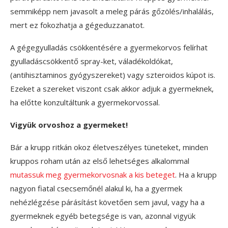
semmiképp nem javasolt a meleg párás gőzölés/inhalálás,
mert ez fokozhatja a gégeduzzanatot.
A gégegyulladás csökkentésére a gyermekorvos felírhat
gyulladáscsökkentő spray-ket, váladékoldókat,
(antihisztaminos gyógyszereket) vagy szteroidos kúpot is.
Ezeket a szereket viszont csak akkor adjuk a gyermeknek,
ha előtte konzultáltunk a gyermekorvossal.
Vigyük orvoshoz a gyermeket!
Bár a krupp ritkán okoz életveszélyes tüneteket, minden
kruppos roham után az első lehetséges alkalommal
mutassuk meg gyermekorvosnak a kis beteget
. Ha a krupp
nagyon fiatal csecsemőnél alakul ki, ha a gyermek
nehézlégzése párásítást követően sem javul, vagy ha a
gyermeknek egyéb betegsége is van, azonnal vigyük