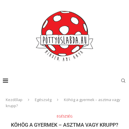
Kezdőlap
Egészség
Köhög a gyermek – asztma vagy
krupp?
EGÉSZSÉG
KÖHÖG A GYERMEK – ASZTMA VAGY KRUPP?