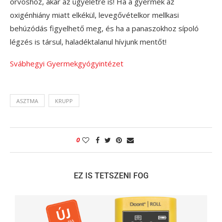
orvoshoz, akár az ügyeletre is! Ha a gyermek az
oxigénhiány miatt elkékül, levegővételkor mellkasi
behúzódás figyelhető meg, és ha a panaszokhoz sípoló
légzés is társul, haladéktalanul hívjunk mentőt!
Svábhegyi Gyermekgyógyintézet
ASZTMA
KRUPP
0
EZ IS TETSZENI FOG