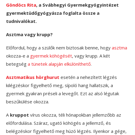
Göndöcs Rita
, a Svábhegyi Gyermekgyógyintézet
gyermektüdőgyógyásza foglalta össze a
tudnivalókat.
Asztma vagy krupp?
Előfordul, hogy a szülők nem biztosak benne, hogy
asztma
okozza-e a
gyermek köhögését
, vagy krupp. A két
betegség
a tünetek alapján elkülöníthető
.
Asztmatikus hörghurut
esetén a nehezített légzés
kilégzéskor figyelhető meg, sípoló hang hallatszik, a
gyermek gyakran préseli a levegőt. Ezt az alsó légutak
beszűkülése okozza.
A
kruppot
vírus okozza, téli hónapokban jellemzőbb az
előfordulása. Száraz, ugató köhögés a jellemző, és
belégzéskor figyelhető meg húzó légzés. Ilyenkor a gége,