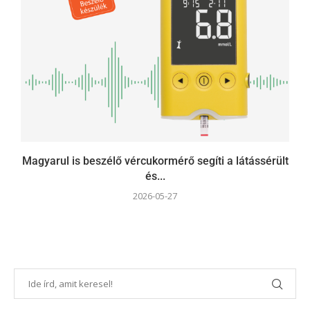
Magyarul is beszélő vércukormérő segíti a látássérült
és...
2026-05-27