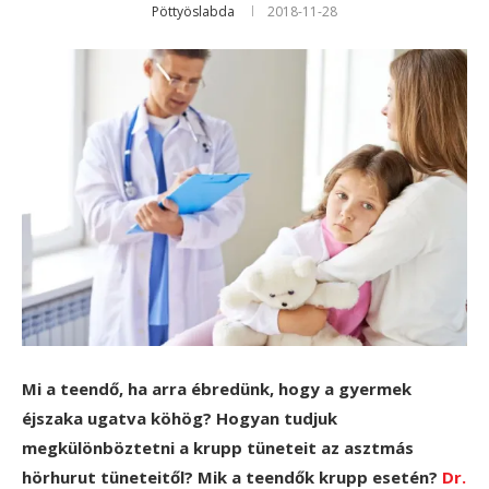
Pöttyöslabda
2018-11-28
Mi a teendő, ha arra ébredünk, hogy a gyermek
éjszaka ugatva köhög? Hogyan tudjuk
megkülönböztetni a krupp tüneteit az asztmás
hörhurut tüneteitől? Mik a teendők krupp esetén?
Dr.