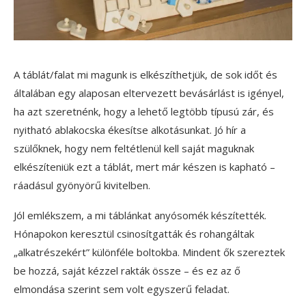
A táblát/falat mi magunk is elkészíthetjük, de sok időt és
általában egy alaposan eltervezett bevásárlást is igényel,
ha azt szeretnénk, hogy a lehető legtöbb típusú zár, és
nyitható ablakocska ékesítse alkotásunkat. Jó hír a
szülőknek, hogy nem feltétlenül kell saját maguknak
elkészíteniük ezt a táblát, mert már készen is kapható –
ráadásul gyönyörű kivitelben.
Jól emlékszem, a mi táblánkat anyósomék készítették.
Hónapokon keresztül csinosítgatták és rohangáltak
„alkatrészekért” különféle boltokba. Mindent ők szereztek
be hozzá, saját kézzel rakták össze – és ez az ő
elmondása szerint sem volt egyszerű feladat.