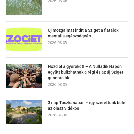
2026-08-06
Új mozgalmat indít a Sziget a fiatalok
mentális egészségéért
2026-08-05
Hozd el a gyereket! – A Nulladik Napon
együtt bulizhatnak a régi és az új Sziget-
generációk
2026-08-05
3 nap Toszkánában – így szerettünk bele
az olasz vidékbe
2026-07-30