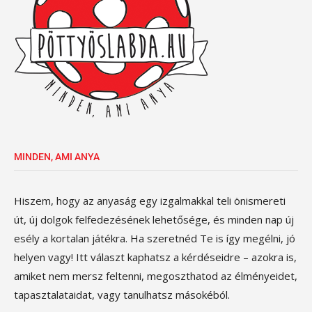
MINDEN, AMI ANYA
Hiszem, hogy az anyaság egy izgalmakkal teli önismereti
út, új dolgok felfedezésének lehetősége, és minden nap új
esély a kortalan játékra. Ha szeretnéd Te is így megélni, jó
helyen vagy! Itt választ kaphatsz a kérdéseidre – azokra is,
amiket nem mersz feltenni, megoszthatod az élményeidet,
tapasztalataidat, vagy tanulhatsz másokéból.