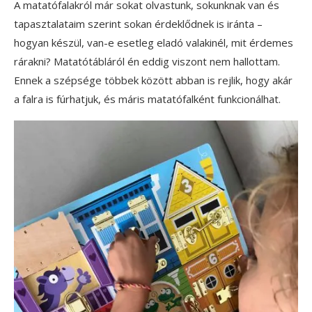
A matatófalakról már sokat olvastunk, sokunknak van és
tapasztalataim szerint sokan érdeklődnek is iránta –
hogyan készül, van-e esetleg eladó valakinél, mit érdemes
rárakni? Matatótábláról én eddig viszont nem hallottam.
Ennek a szépsége többek között abban is rejlik, hogy akár
a falra is fúrhatjuk, és máris matatófalként funkcionálhat.