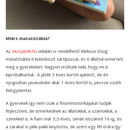
Miért matatótábla?
Az
okosjáték.hu
oldalán is rendelhető Melissa Doug
matatótábla 6 különböző zártípussal, és 6 állattal ismerteti
meg a gyerekeket. Nagyon örültünk neki, hogy mi is
kipróbálhattuk. A játék 3 éves kortól ajánlott, de én
nyugodtan javasolnám akár 1 éves kortól is, persze szülői
felügyelettel.
A gyerekek így nem csak a finommotorikájukat tudják
fejleszteni, de ismerkednek az állatokkal, a számokkal, a
színekkel is. A fiam már 3,5 éves, simán elszámol 10-ig, és
a zárakat is pikk-pakk kinyitotta, de azért egy fél órára így