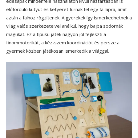
édesapák mindenféle használaton kívüli háztartásban is
előforduló kütyüt és ketyerét fúrnak fel egy fa lapra, amit
aztán a falhoz rögzítenek. A gyerekek így ismerkedhetnek a
világ valós szerkezeteivel anélkül, hogy bajba sodornák
magukat. Ez a típusú játék nagyon jól fejleszti a
finommotorikát, a kéz-szem koordinációt és persze a
gyermek közben játékosan ismerkedik a világgal.