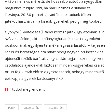
A tábla nem kis méretű, de hosszabb autóútra nyugodtan
magunkkal tudjuk vinni, ha már unalmas a suhanó táj
látványa, 20-30 percet garantáltan el tudunk tölteni a
játékot használva – a kisebb gyerekek pedig még többet.
Gyönyörű kivitelezésű, fából készült játék, így azoknak is jó
szívvel ajánlom, akik a műanyaghulladék miatt egyébként
ódzkodnának egy ilyen termék megvásárlásától. A teljesen
reális és barátságos ára miatt pedig nagyon örülhetnek az
újdonsült szülők barátai, vagy családtagjai, hiszen egy ilyen
csodálatos ajándéknak biztosan minden kisgyerekes család
örülni fog – csak előtte egyeztessetek, nehogy mindenkitől
ezt kapja a gyerek karácsonyra! 😉
ITT
tudod megrendelni.
JÁTÉK
OKOSJÁTÉK
TESZTELTÜK