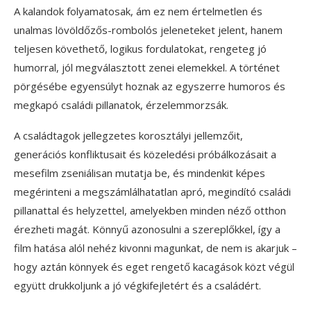
A kalandok folyamatosak, ám ez nem értelmetlen és
unalmas lövöldőzős-rombolós jeleneteket jelent, hanem
teljesen követhető, logikus fordulatokat, rengeteg jó
humorral, jól megválasztott zenei elemekkel. A történet
pörgésébe egyensúlyt hoznak az egyszerre humoros és
megkapó családi pillanatok, érzelemmorzsák.
A családtagok jellegzetes korosztályi jellemzőit,
generációs konfliktusait és közeledési próbálkozásait a
mesefilm zseniálisan mutatja be, és mindenkit képes
megérinteni a megszámlálhatatlan apró, megindító családi
pillanattal és helyzettel, amelyekben minden néző otthon
érezheti magát. Könnyű azonosulni a szereplőkkel, így a
film hatása alól nehéz kivonni magunkat, de nem is akarjuk –
hogy aztán könnyek és eget rengető kacagások közt végül
együtt drukkoljunk a jó végkifejletért és a családért.