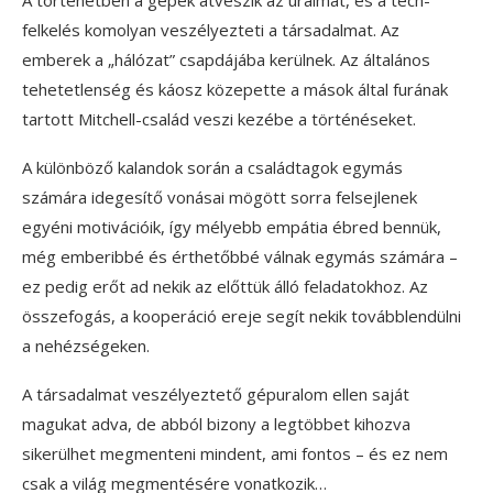
A történetben a gépek átveszik az uralmat, és a tech-
felkelés komolyan veszélyezteti a társadalmat. Az
emberek a „hálózat” csapdájába kerülnek. Az általános
tehetetlenség és káosz közepette a mások által furának
tartott Mitchell-család veszi kezébe a történéseket.
A különböző kalandok során a családtagok egymás
számára idegesítő vonásai mögött sorra felsejlenek
egyéni motivációik, így mélyebb empátia ébred bennük,
még emberibbé és érthetőbbé válnak egymás számára –
ez pedig erőt ad nekik az előttük álló feladatokhoz. Az
összefogás, a kooperáció ereje segít nekik továbblendülni
a nehézségeken.
A társadalmat veszélyeztető gépuralom ellen saját
magukat adva, de abból bizony a legtöbbet kihozva
sikerülhet megmenteni mindent, ami fontos – és ez nem
csak a világ megmentésére vonatkozik…