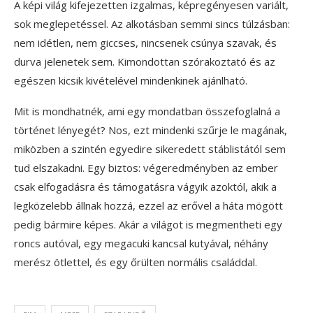
A képi világ kifejezetten izgalmas, képregényesen variált,
sok meglepetéssel. Az alkotásban semmi sincs túlzásban:
nem idétlen, nem giccses, nincsenek csúnya szavak, és
durva jelenetek sem. Kimondottan szórakoztató és az
egészen kicsik kivételével mindenkinek ajánlható.
Mit is mondhatnék, ami egy mondatban összefoglalná a
történet lényegét? Nos, ezt mindenki szűrje le magának,
miközben a szintén egyedire sikeredett stáblistától sem
tud elszakadni. Egy biztos: végeredményben az ember
csak elfogadásra és támogatásra vágyik azoktól, akik a
legközelebb állnak hozzá, ezzel az erővel a háta mögött
pedig bármire képes. Akár a világot is megmentheti egy
roncs autóval, egy megacuki kancsal kutyával, néhány
merész ötlettel, és egy őrülten normális családdal.