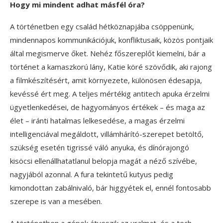
Hogy mi mindent adhat másfél óra?
A történetben egy család hétköznapjába csöppenünk,
mindennapos kommunikációjuk, konfliktusaik, közös pontjaik
által megismerve őket. Nehéz főszereplőt kiemelni, bár a
történet a kamaszkorú lány, Katie köré szövődik, aki rajong
a filmkészítésért, amit környezete, különösen édesapja,
kevéssé ért meg. A teljes mértékig antitech apuka érzelmi
ügyetlenkedései, de hagyományos értékek – és maga az
élet – iránti hatalmas lelkesedése, a magas érzelmi
intelligenciával megáldott, villámhárító-szerepet betöltő,
szükség esetén tigrissé váló anyuka, és dínórajongó
kisöcsi ellenállhatatlanul belopja magát a néző szívébe,
nagyjából azonnal. A fura tekintetű kutyus pedig
kimondottan zabálnivaló, bár higgyétek el, ennél fontosabb
szerepe is van a mesében.