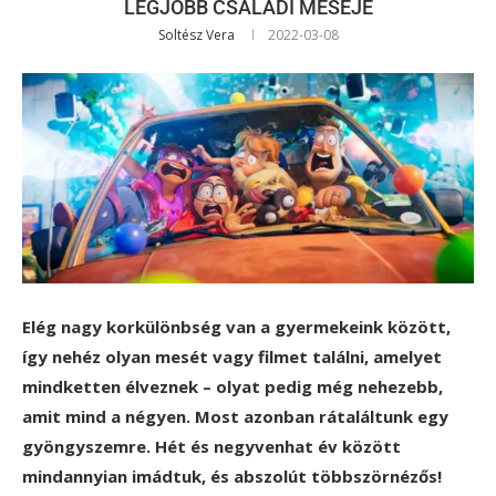
LEGJOBB CSALÁDI MESÉJE
Soltész Vera
2022-03-08
Elég nagy korkülönbség van a gyermekeink között,
így nehéz olyan mesét vagy filmet találni, amelyet
mindketten élveznek – olyat pedig még nehezebb,
amit mind a négyen. Most azonban rátaláltunk egy
gyöngyszemre. Hét és negyvenhat év között
mindannyian imádtuk, és abszolút többszörnézős!