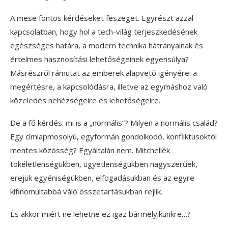
A mese fontos kérdéseket feszeget. Egyrészt azzal
kapcsolatban, hogy hol a tech-világ terjeszkedésének
egészséges határa, a modern technika hátrányainak és
értelmes hasznosítási lehetőségeinek egyensúlya?
Másrészről rámutat az emberek alapvető igényére: a
megértésre, a kapcsolódásra, illetve az egymáshoz való
közeledés nehézségeire és lehetőségeire.
De a fő kérdés: mi is a „normális”? Milyen a normális család?
Egy címlapmosolyú, egyformán gondolkodó, konfliktusoktól
mentes közösség? Egyáltalán nem. Mitchellék
tökéletlenségükben, ügyetlenségükben nagyszerűek,
erejük egyéniségükben, elfogadásukban és az egyre
kifinomultabbá váló összetartásukban rejlik.
És akkor miért ne lehetne ez igaz bármelyikünkre…?