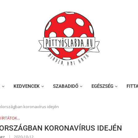
K
KEDVENCEK
SZABADIDŐ
EGÉSZSÉG
FITT
lországban koronavírus idején
I ÍRTÁTOK...
LORSZÁGBAN KORONAVÍRUS IDEJÉN
aez
2020-10-12