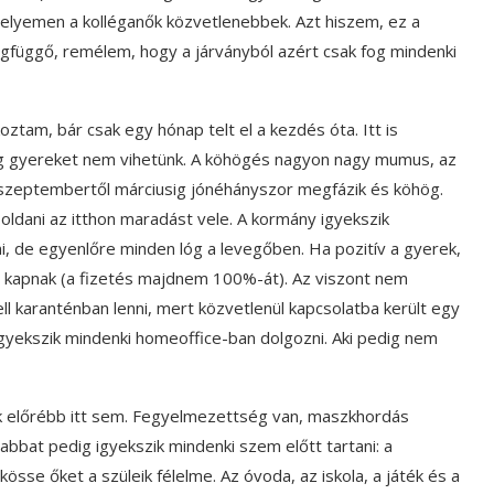
helyemen a kolléganők közvetlenebbek. Azt hiszem, ez a
gfüggő, remélem, hogy a járványból azért csak fog mindenki
tam, bár csak egy hónap telt el a kezdés óta. Itt is
g gyereket nem vihetünk. A köhögés nagyon nagy mumus, az
szeptembertől márciusig jónéhányszor megfázik és köhög.
ldani az itthon maradást vele. A kormány igyekszik
, de egyenlőre minden lóg a levegőben. Ha pozitív a gyerek,
t kapnak (a fizetés majdnem 100%-át). Az viszont nem
ell karanténban lenni, mert közvetlenül kapcsolatba került egy
igyekszik mindenki homeoffice-ban dolgozni. Aki pedig nem
előrébb itt sem. Fegyelmezettség van, maszkhordás
sabbat pedig igyekszik mindenki szem előtt tartani: a
sse őket a szüleik félelme. Az óvoda, az iskola, a játék és a