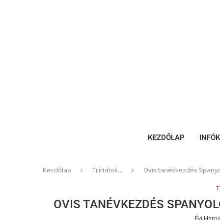
KEZDŐLAP
INFÓ
Kezdőlap
Ti írtátok...
Ovis tanévkezdés Spanyo
T
OVIS TANÉVKEZDÉS SPANYO
Évi Hern