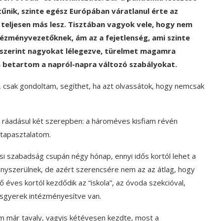
űnik, szinte egész Európában váratlanul érte az
teljesen más lesz. Tisztában vagyok vele, hogy nem
tézményvezetőknek, ám az a fejetlenség, ami szinte
 szerint nagyokat lélegezve, türelmet magamra
n betartom a napról-napra változó szabályokat.
, csak gondoltam, segíthet, ha azt olvassátok, hogy nemcsak
 ráadásul két szerepben: a hároméves kisfiam révén
 tapasztalatom.
si szabadság csupán négy hónap, ennyi idős kortól lehet a
ényszerülnek, de azért szerencsére nem az az átlag, hogy
 éves kortól kezdődik az “iskola”, az óvoda szekcióval,
sgyerek intézményesítve van.
iam már tavaly, vagyis kétévesen kezdte, most a