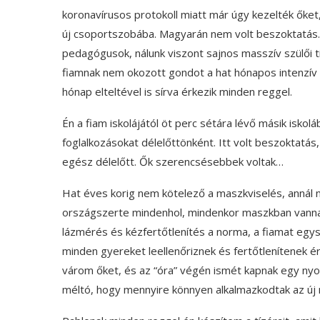
koronavírusos protokoll miatt már úgy kezelték őket
új csoportszobába. Magyarán nem volt beszoktatás.
pedagógusok, nálunk viszont sajnos masszív szülői t
fiamnak nem okozott gondot a hat hónapos intenzív e
hónap elteltével is sírva érkezik minden reggel.
Én a fiam iskolájától öt perc sétára lévő másik isk
foglalkozásokat délelőttönként. Itt volt beszoktatás,
egész délelőtt. Ők szerencsésebbek voltak…
Hat éves korig nem kötelező a maszkviselés, annál 
országszerte mindenhol, mindenkor maszkban vannak 
lázmérés és kézfertőtlenítés a norma, a fiamat e
minden gyereket leellenőriznek és fertőtlenítenek ér
várom őket, és az “óra” végén ismét kapnak egy ny
méltó, hogy mennyire könnyen alkalmazkodtak az új 