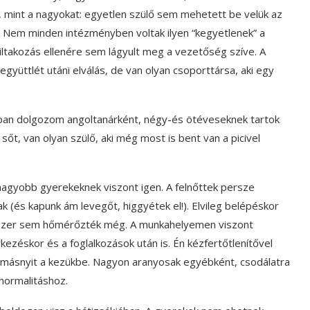
, mint a nagyokat: egyetlen szülő sem mehetett be velük az
 Nem minden intézményben voltak ilyen “kegyetlenek” a
iltakozás ellenére sem lágyult meg a vezetőség szíve. A
gyüttlét utáni elválás, de van olyan csoporttársa, aki egy
olában dolgozom angoltanárként, négy-és ötéveseknek tartok
 sőt, van olyan szülő, aki még most is bent van a picivel
nagyobb gyerekeknek viszont igen. A felnőttek persze
(és kapunk ám levegőt, higgyétek el!). Elvileg belépéskor
gyszer sem hőmérőzték még. A munkahelyemen viszont
kezéskor és a foglalkozások után is. Én kézfertőtlenítővel
omásnyit a kezükbe. Nagyon aranyosak egyébként, csodálatra
normalitáshoz.