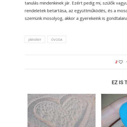
tanulás mindenkinek jár. Ezért pedig mi, szülők vag
rendeletek betartása, az együttműködés, és a mosol
szemünk mosolyog, akkor a gyerekeink is gondtalan
JÁRVÁNY
ÓVODA
2
EZ IS