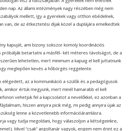
 boldogan visz a hátizsákjában. A gyerekek nem ehetnek
inden nap. Az állami intézmények nagy részében még nem
zabályok mellett, így a gyerekek vagy otthon ebédelnek,
n van, de az étkeztetési díjak közel a duplájára emelkedtek
ény kapuját, ami bizony sokszor komoly koordinációs
próbálják betartatni a másfél- két méteres távolságot, de a
szerűen lehetetlen, mert minimum a kapuig el kell juttatnunk
 hogy meglepően kevés a hőbörgés reggelente.
k elégedett, az a kommunikáció a szülők és a pedagógusok
, amikor értük megyünk, mert minél hamarabb el kell
efonon vehetjük fel a kapcsolatot a nevelőkkel, ez azonban a
jdalmam, hiszen annyira picik még, mi pedig annyira újak az
 szükség lenne a közvetlenebb információáramlásra.
ja vagy tudja megoldani, hogy válaszoljon a kétségeinkre,
el:). Mivel “csak” angoltanár vagyok, engem nem érint ez a