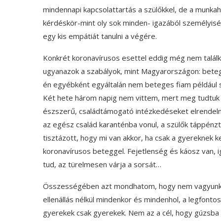
mindennapi kapcsolattartás a szülőkkel, de a munka
kérdéskör-mint oly sok minden- igazából személyisé
egy kis empátiát tanulni a végére.
Konkrét koronavírusos esettel eddig még nem találkoz
ugyanazok a szabályok, mint Magyarországon: bete
én egyébként egyáltalán nem beteges fiam például 
Két hete három napig nem vittem, mert meg tudtuk o
észszerű, családtámogató intézkedéseket elrendelni
az egész család karanténba vonul, a szülők táppénz
tisztázott, hogy mi van akkor, ha csak a gyereknek k
koronavírusos beteggel. Fejetlenség és káosz van, 
tud, az türelmesen várja a sorsát…
Összességében azt mondhatom, hogy nem vagyunk 
ellenállás nélkül mindenkor és mindenhol, a legfonto
gyerekek csak gyerekek. Nem az a cél, hogy gúzsba kö