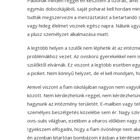
Pablonak minden reggel én készítem a tízórait, amit
egymás dobozkájából, saját poharat kell hordani m
tudták megszervezni a menzáztatást a betartandó s
vagy hideg élelmet visznek egész napra. Nálunk ugya
a plusz személyzet alkalmazása miatt.
A legtöbb helyen a szülők nem léphetik át az intézm
problémákhoz vezet. Az oviskorú gyerekekkel nem is 
szülőktől elvárnák. Ez viszont a legtöbb esetben egy
a piciket. Nem könnyű helyzet, de el kell mondjam,
Amivel viszont a fiam iskolájában nagyon nem vagyo
között. Nem kérdezhetünk reggel, nem kérdezhetünk
hagynunk az intézmény területét. E-mailben vagy tel
személyes beszélgetés közelébe sem ér. Nagy szívfá
ovis-sulis világban, ezekben a viharos időkben nagy
Igyekszem elfogadni, hogy a fiam óvónénije nem akar
én azonban kitartóan bombázom írásban a kérdéseimm