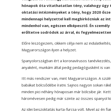
hónapok óta vitathatatlan tény, valahogy úgy t
oktatási intézményeket a tény, hogy 2020 ősze 
mindennapi helyzettel kell megbirkózniuk az in
mindenhol van, egészen elképesztő. Én személy
erőltetve sodródok az árral, és fegyelmezette
Előre leszögezem, cikkem célja nem az indulatkeltés
Magyarországon ilyen a helyzet.
Spanyolországban ért a koronavírusos tanévkezdés,
anyaként, munkám által pedig pedagógusként is van
Itt más rendszer van, mint Magyarországon. A szülé
babákat bölcsődébe íratni. Sajnos nagyon sokan rák
minden pici néhány hónaposan már bölcsibe jár. Kettő
háromévesen pedig már szinte az összes spanyol ki
Az idei beszoktatás kurta-furcsa volt. Mivel az én f