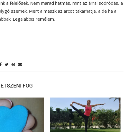
yunk a felelősek. Nem marad hátmás, mint az árral sodródás, a
ygó szemek. Mert a maszk az arcot takarhatja, a de ha a
abbak. Legalábbis remélem.
 TETSZENI FOG