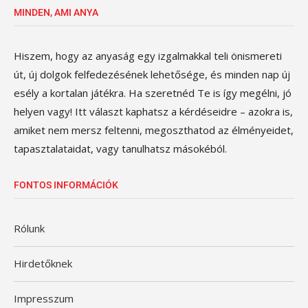
MINDEN, AMI ANYA
Hiszem, hogy az anyaság egy izgalmakkal teli önismereti
út, új dolgok felfedezésének lehetősége, és minden nap új
esély a kortalan játékra. Ha szeretnéd Te is így megélni, jó
helyen vagy! Itt választ kaphatsz a kérdéseidre – azokra is,
amiket nem mersz feltenni, megoszthatod az élményeidet,
tapasztalataidat, vagy tanulhatsz másokéból.
FONTOS INFORMÁCIÓK
Rólunk
Hirdetőknek
Impresszum