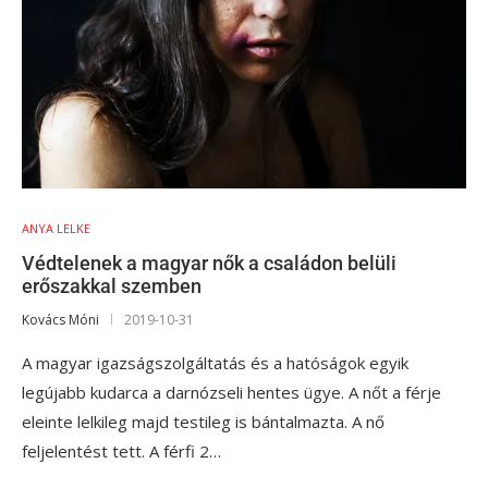
ANYA LELKE
Védtelenek a magyar nők a családon belüli
erőszakkal szemben
Kovács Móni
2019-10-31
A magyar igazságszolgáltatás és a hatóságok egyik
legújabb kudarca a darnózseli hentes ügye. A nőt a férje
eleinte lelkileg majd testileg is bántalmazta. A nő
feljelentést tett. A férfi 2…