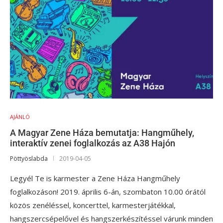
AJÁNLÓ
A Magyar Zene Háza bemutatja: Hangműhely,
interaktív zenei foglalkozás az A38 Hajón
Pöttyöslabda
2019-04-05
Legyél Te is karmester a Zene Háza Hangműhely
foglalkozáson! 2019. április 6-án, szombaton 10.00 órától
közös zenéléssel, koncerttel, karmesterjátékkal,
hangszercsépelővel és hangszerkészítéssel várunk minden