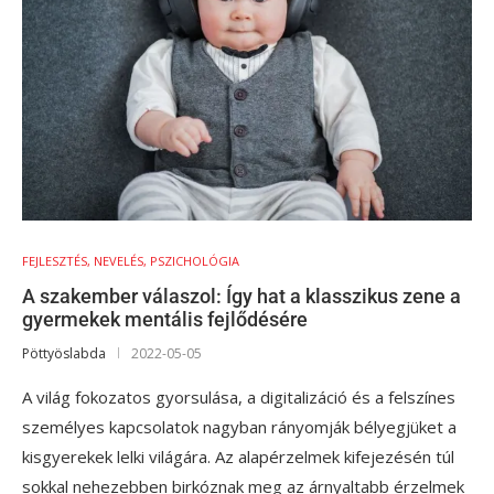
FEJLESZTÉS, NEVELÉS, PSZICHOLÓGIA
A szakember válaszol: Így hat a klasszikus zene a
gyermekek mentális fejlődésére
Pöttyöslabda
2022-05-05
A világ fokozatos gyorsulása, a digitalizáció és a felszínes
személyes kapcsolatok nagyban rányomják bélyegjüket a
kisgyerekek lelki világára. Az alapérzelmek kifejezésén túl
sokkal nehezebben birkóznak meg az árnyaltabb érzelmek