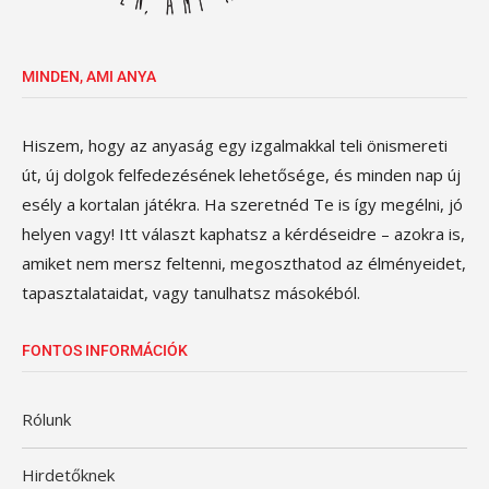
MINDEN, AMI ANYA
Hiszem, hogy az anyaság egy izgalmakkal teli önismereti
út, új dolgok felfedezésének lehetősége, és minden nap új
esély a kortalan játékra. Ha szeretnéd Te is így megélni, jó
helyen vagy! Itt választ kaphatsz a kérdéseidre – azokra is,
amiket nem mersz feltenni, megoszthatod az élményeidet,
tapasztalataidat, vagy tanulhatsz másokéból.
FONTOS INFORMÁCIÓK
Rólunk
Hirdetőknek