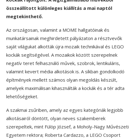
összeállított különleges kiállítás a mai naptól
megtekinthető.
Az országosan, valamint a MOME hallgatóinak és
munkatársainak meghirdetett pályázaton a résztvevők
saját világukat alkották újra mozaik technikával és LEGO
kockák segítségével. A mozaikok között szerepelnek
negatív teret felhasználó művek, szobrok, lentikuláris,
valamint kevert média alkotások is. A síkban gondolkodó
építmények mellett számos olyan megoldás készült,
amelyek maximálisan kihasználták a kockák és a tér adta
lehetőségeket.
A szakmai zsűriben, amely az egyes kategóriák legjobb
alkotásairól döntött, olyan neves szakemberek
szerepeltek, mint Fülöp József, a Moholy-Nagy Művészeti
Egyetem rektora; Roberta Cardazzo, a LEGO Csoport