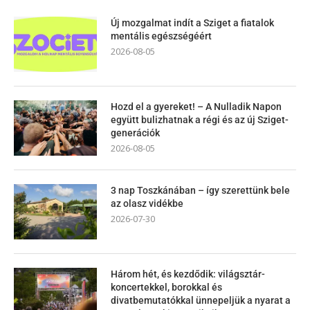
Új mozgalmat indít a Sziget a fiatalok
mentális egészségéért
2026-08-05
Hozd el a gyereket! – A Nulladik Napon
együtt bulizhatnak a régi és az új Sziget-
generációk
2026-08-05
3 nap Toszkánában – így szerettünk bele
az olasz vidékbe
2026-07-30
Három hét, és kezdődik: világsztár-
koncertekkel, borokkal és
divatbemutatókkal ünnepeljük a nyarat a