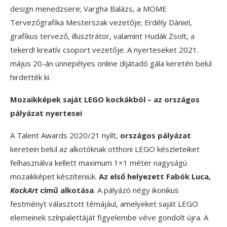
design menedzsere; Vargha Balázs, a MOME
Tervezőgrafika Mesterszak vezetője; Erdély Dániel,
grafikus tervező, illusztrátor, valamint Hudák Zsolt, a
tekerd! kreatív csoport vezetője. A nyerteseket 2021.
május 20-án ünnepélyes online díjátadó gála keretén belül
hirdették ki.
Mozaikképek saját LEGO kockákból – az országos
pályázat nyertesei
A Talent Awards 2020/21 nyílt,
országos pályázat
keretein belül az alkotóknak otthoni LEGO készleteiket
felhasználva kellett maximum 1×1 méter nagyságú
mozaikképet készíteniük.
Az első helyezett Fabók Luca,
KockArt
című alkotása
. A pályázó négy ikonikus
festményt választott témájául, amelyeket saját LEGO
elemeinek színpalettáját figyelembe véve gondolt újra. A