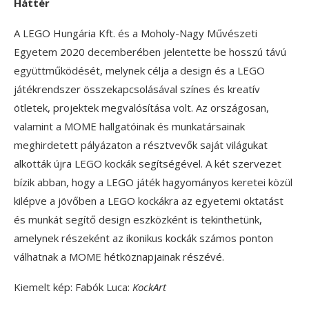
Háttér
A LEGO Hungária Kft. és a Moholy-Nagy Művészeti
Egyetem 2020 decemberében jelentette be hosszú távú
együttműködését, melynek célja a design és a LEGO
játékrendszer összekapcsolásával színes és kreatív
ötletek, projektek megvalósítása volt. Az országosan,
valamint a MOME hallgatóinak és munkatársainak
meghirdetett pályázaton a résztvevők saját világukat
alkották újra LEGO kockák segítségével. A két szervezet
bízik abban, hogy a LEGO játék hagyományos keretei közül
kilépve a jövőben a LEGO kockákra az egyetemi oktatást
és munkát segítő design eszközként is tekinthetünk,
amelynek részeként az ikonikus kockák számos ponton
válhatnak a MOME hétköznapjainak részévé.
Kiemelt kép: Fabók Luca:
KockArt