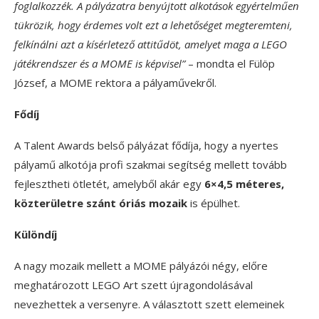
foglalkozzék. A pályázatra benyújtott alkotások egyértelműen
tükrözik, hogy érdemes volt ezt a lehetőséget megteremteni,
felkínálni azt a kísérletező attitűdöt, amelyet maga a LEGO
játékrendszer és a MOME is képvisel”
– mondta el Fülöp
József, a MOME rektora a pályaművekről.
Fődíj
A Talent Awards belső pályázat fődíja, hogy a nyertes
pályamű alkotója profi szakmai segítség mellett tovább
fejlesztheti ötletét, amelyből akár egy
6×4,5 méteres,
közterületre szánt óriás mozaik
is épülhet.
Különdíj
A nagy mozaik mellett a MOME pályázói négy, előre
meghatározott LEGO Art szett újragondolásával
nevezhettek a versenyre. A választott szett elemeinek