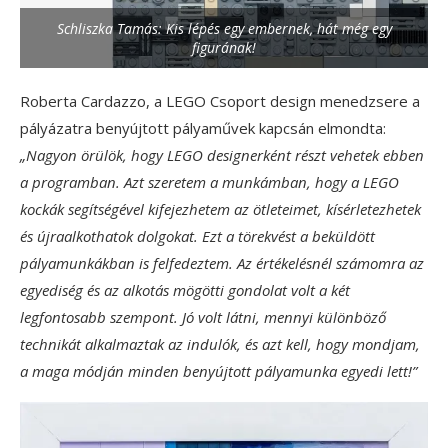
Schliszka Tamás: Kis lépés egy embernek, hát még egy
figurának!
Roberta Cardazzo, a LEGO Csoport design menedzsere a
pályázatra benyújtott pályaművek kapcsán elmondta:
„Nagyon örülök, hogy LEGO designerként részt vehetek ebben
a programban. Azt szeretem a munkámban, hogy a LEGO
kockák segítségével kifejezhetem az ötleteimet, kísérletezhetek
és újraalkothatok dolgokat. Ezt a törekvést a beküldött
pályamunkákban is felfedeztem. Az értékelésnél számomra az
egyediség és az alkotás mögötti gondolat volt a két
legfontosabb szempont. Jó volt látni, mennyi különböző
technikát alkalmaztak az indulók, és azt kell, hogy mondjam,
a maga módján minden benyújtott pályamunka egyedi lett!”