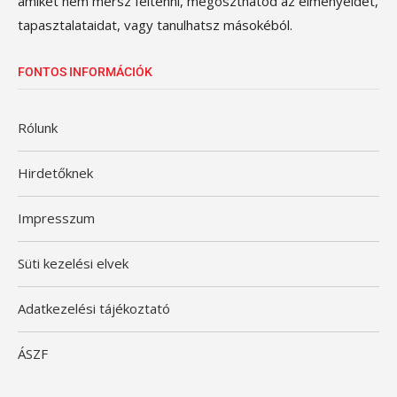
amiket nem mersz feltenni, megoszthatod az élményeidet,
tapasztalataidat, vagy tanulhatsz másokéból.
FONTOS INFORMÁCIÓK
Rólunk
Hirdetőknek
Impresszum
Süti kezelési elvek
Adatkezelési tájékoztató
ÁSZF