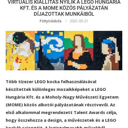
VIRTUÁLIS KIÁLLÍTÁS NYÍLIK A LEGO HUNGÁRIA
KFT. ÉS A MOME KÖZÖS PÁLYÁZATÁN
DÍJAZOTTAK MUNKÁIBÓL
Pöttyöslabda
2021-05-21
Több tízezer LEGO kocka felhasználásával
készítettek különleges mozaikképeket a LEGO
Hungária Kft. és a Moholy-Nagy Művészeti Egyetem
(MOME) közös alkotói pályázatának résztvevői. Az
első alkalommal megrendezett Talent Awards célja,
hogy összehozza a design, a művészetek és a LEGO
kockák rajongóit. A legizgalmasabb művekből