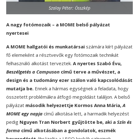
Szalay Péter: Összkép
A nagy fotómozaik – a MOME belső pályázat
nyertesei
A MOME hallgatói és munkatársai
számára kiírt pályázat
fő elemeként a résztvevők egy fotómozaik technikát
felhasználó alkotást terveztek.
A nyertes Szabó Évu,
Beszélgetés a Campuson
című terve a művészet, a
design és a tudomány ezer szálon való kapcsolódását
mutatja be.
Ennek a hármas egységnek a feladata, hogy
összetett problémákra átfogó megoldást találjon. A belső
pályázat
második helyezettje Kormos Anna Mária,
A
MOME egy napja
című alkotása lett, a harmadik helyezést
pedig
Nguyen Tran Norbert gyűjtötte be, aki a
Szín és
forma
című alkotásában a gondolatok, eszmék
keveredését
ábrázolta a LEGO kockák színeinek