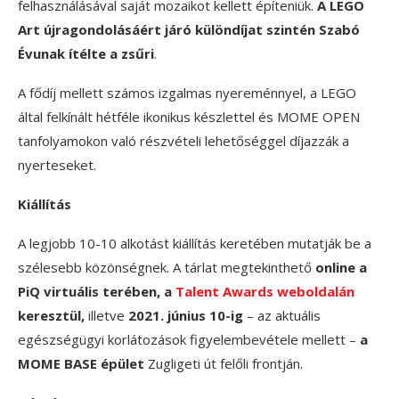
felhasználásával saját mozaikot kellett építeniük.
A LEGO
Art újragondolásáért járó különdíjat szintén Szabó
Évunak ítélte a zsűri
.
A fődíj mellett számos izgalmas nyereménnyel, a LEGO
által felkínált hétféle ikonikus készlettel és MOME OPEN
tanfolyamokon való részvételi lehetőséggel díjazzák a
nyerteseket.
Kiállítás
A legjobb 10-10 alkotást kiállítás keretében mutatják be a
szélesebb közönségnek. A tárlat megtekinthető
online a
PiQ virtuális terében, a
Talent Awards weboldalán
keresztül,
illetve
2021. június 10-ig
– az aktuális
egészségügyi korlátozások figyelembevétele mellett –
a
MOME BASE épület
Zugligeti út felőli frontján.