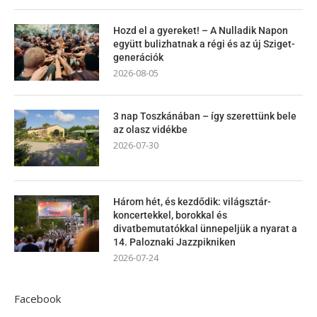
Hozd el a gyereket! – A Nulladik Napon
együtt bulizhatnak a régi és az új Sziget-
generációk
2026-08-05
3 nap Toszkánában – így szerettünk bele
az olasz vidékbe
2026-07-30
Három hét, és kezdődik: világsztár-
koncertekkel, borokkal és
divatbemutatókkal ünnepeljük a nyarat a
14. Paloznaki Jazzpikniken
2026-07-24
Facebook