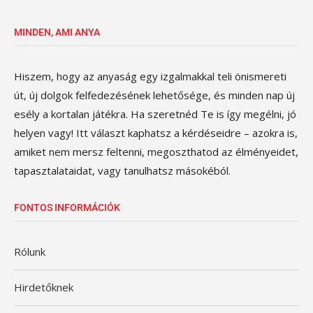
MINDEN, AMI ANYA
Hiszem, hogy az anyaság egy izgalmakkal teli önismereti
út, új dolgok felfedezésének lehetősége, és minden nap új
esély a kortalan játékra. Ha szeretnéd Te is így megélni, jó
helyen vagy! Itt választ kaphatsz a kérdéseidre – azokra is,
amiket nem mersz feltenni, megoszthatod az élményeidet,
tapasztalataidat, vagy tanulhatsz másokéból.
FONTOS INFORMÁCIÓK
Rólunk
Hirdetőknek