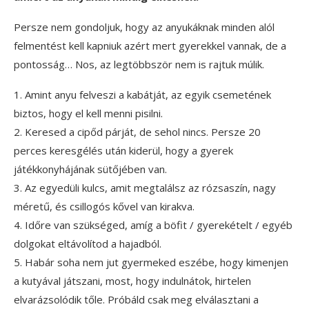
Persze nem gondoljuk, hogy az anyukáknak minden alól
felmentést kell kapniuk azért mert gyerekkel vannak, de a
pontosság… Nos, az legtöbbször nem is rajtuk múlik.
1. Amint anyu felveszi a kabátját, az egyik csemetének
biztos, hogy el kell menni pisilni.
2. Keresed a cipőd párját, de sehol nincs. Persze 20
perces keresgélés után kiderül, hogy a gyerek
játékkonyhájának sütőjében van.
3. Az egyedüli kulcs, amit megtalálsz az rózsaszín, nagy
méretű, és csillogós kővel van kirakva.
4. Időre van szükséged, amíg a böfit / gyerekételt / egyéb
dolgokat eltávolítod a hajadból.
5. Habár soha nem jut gyermeked eszébe, hogy kimenjen
a kutyával játszani, most, hogy indulnátok, hirtelen
elvarázsolódik tőle. Próbáld csak meg elválasztani a