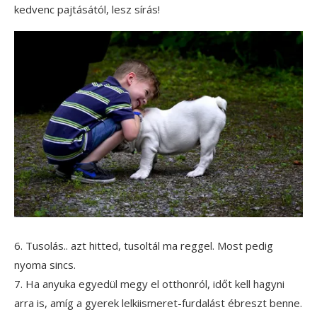
kedvenc pajtásától, lesz sírás!
6. Tusolás.. azt hitted, tusoltál ma reggel. Most pedig
nyoma sincs.
7. Ha anyuka egyedül megy el otthonról, időt kell hagyni
arra is, amíg a gyerek lelkiismeret-furdalást ébreszt benne.