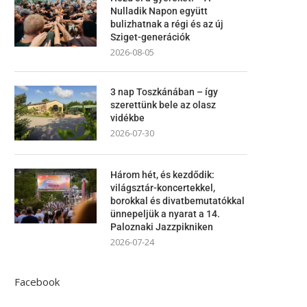
Nulladik Napon együtt
bulizhatnak a régi és az új
Sziget-generációk
2026-08-05
3 nap Toszkánában – így
szerettünk bele az olasz
vidékbe
2026-07-30
Három hét, és kezdődik:
világsztár-koncertekkel,
borokkal és divatbemutatókkal
ünnepeljük a nyarat a 14.
Paloznaki Jazzpikniken
2026-07-24
Facebook