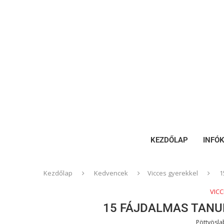
KEZDŐLAP
INFÓ
Kezdőlap
Kedvencek
Vicces gyerekkel
1
VIC
15 FÁJDALMAS TANU
Pöttyösl