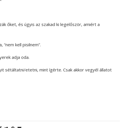
zák őket, és úgyis az szakad ki legelőször, amiért a
, “nem kell pisilnem”.
gyerek adja oda.
 sétáltatni/etetni, mint ígérte. Csak akkor vegyél állatot