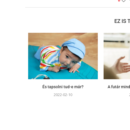
0
EZ IS
És tapsolni tud-e már?
A futár min
2022-02-10