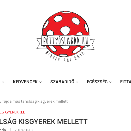
K
KEDVENCEK
SZABADIDŐ
EGÉSZSÉG
FITT
5 fájdalmas tanulság kisgyerek mellett
CES GYEREKKEL
LSÁG KISGYEREK MELLETT
abda
2018-10-02