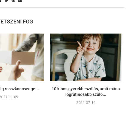
 TETSZENI FOG
dig rosszkor csenget…
10 kínos gyerekbeszólás, amit már a
legrutinosabb szülő...
2021-11-05
2021-07-14