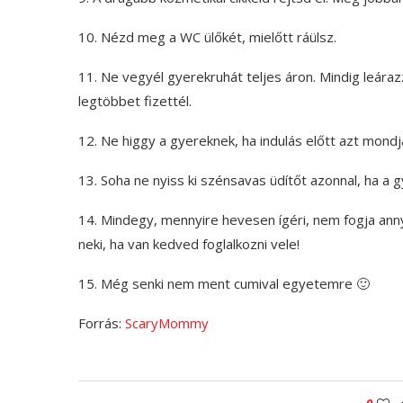
10. Nézd meg a WC ülőkét, mielőtt ráülsz.
11. Ne vegyél gyerekruhát teljes áron. Mindig leáraz
legtöbbet fizettél.
12. Ne higgy a gyereknek, ha indulás előtt azt mondja
13. Soha ne nyiss ki szénsavas üdítőt azonnal, ha a 
14. Mindegy, mennyire hevesen ígéri, nem fogja annyit
neki, ha van kedved foglalkozni vele!
15. Még senki nem ment cumival egyetemre 🙂
Forrás:
ScaryMommy