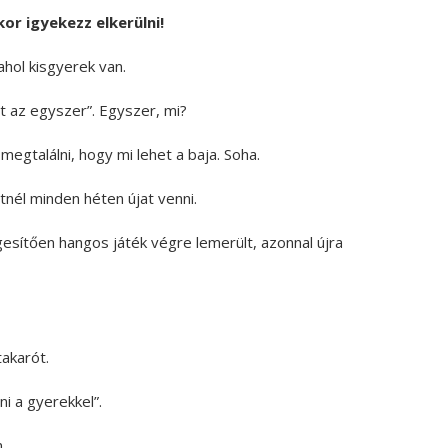
or igyekezz elkerülni!
ahol kisgyerek van.
t az egyszer”. Egyszer, mi?
megtalálni, hogy mi lehet a baja. Soha.
nél minden héten újat venni.
gesítően hangos játék végre lemerült, azonnal újra
akarót.
i a gyerekkel”.
.