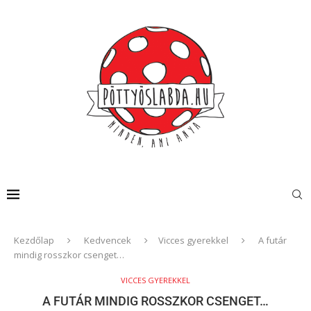
Kezdőlap
Kedvencek
Vicces gyerekkel
A futár
mindig rosszkor csenget…
VICCES GYEREKKEL
A FUTÁR MINDIG ROSSZKOR CSENGET…