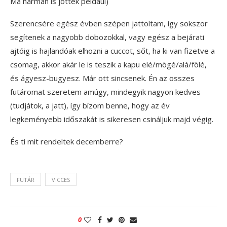
Ma hárman is jöttek például)
Szerencsére egész évben szépen jattoltam, így sokszor
segítenek a nagyobb dobozokkal, vagy egész a bejárati
ajtóig is hajlandóak elhozni a cuccot, sőt, ha ki van fizetve a
csomag, akkor akár le is teszik a kapu elé/mögé/alá/fölé,
és ágyesz-bugyesz. Már ott sincsenek. Én az összes
futáromat szeretem amúgy, mindegyik nagyon kedves
(tudjátok, a jatt), így bízom benne, hogy az év
legkeményebb időszakát is sikeresen csináljuk majd végig.
És ti mit rendeltek decemberre?
FUTÁR
VICCES
0