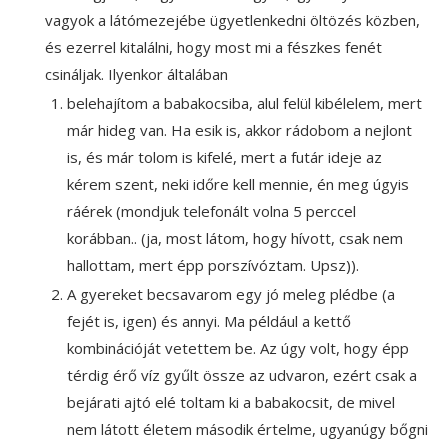
vagyok a látómezejébe ügyetlenkedni öltözés közben,
és ezerrel kitalálni, hogy most mi a fészkes fenét
csináljak. Ilyenkor általában
belehajítom a babakocsiba, alul felül kibélelem, mert
már hideg van. Ha esik is, akkor rádobom a nejlont
is, és már tolom is kifelé, mert a futár ideje az
kérem szent, neki időre kell mennie, én meg úgyis
ráérek (mondjuk telefonált volna 5 perccel
korábban.. (ja, most látom, hogy hívott, csak nem
hallottam, mert épp porszívóztam. Upsz)).
A gyereket becsavarom egy jó meleg plédbe (a
fejét is, igen) és annyi. Ma például a kettő
kombinációját vetettem be. Az úgy volt, hogy épp
térdig érő víz gyűlt össze az udvaron, ezért csak a
bejárati ajtó elé toltam ki a babakocsit, de mivel
nem látott életem második értelme, ugyanúgy bőgni