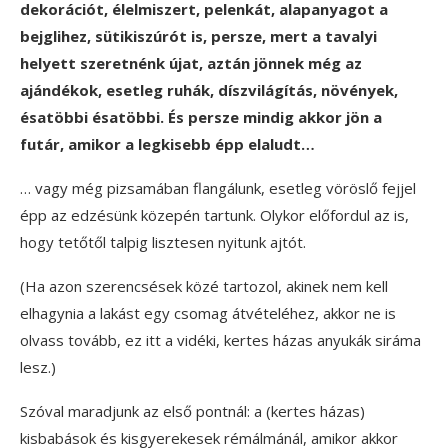
dekorációt, élelmiszert, pelenkát, alapanyagot a
bejglihez, sütikiszúrót is, persze, mert a tavalyi
helyett szeretnénk újat, aztán jönnek még az
ajándékok, esetleg ruhák, díszvilágítás, növények,
ésatöbbi ésatöbbi. És persze mindig akkor jön a
futár, amikor a legkisebb épp elaludt…
… vagy még pizsamában flangálunk, esetleg vöröslő fejjel
épp az edzésünk közepén tartunk. Olykor előfordul az is,
hogy tetőtől talpig lisztesen nyitunk ajtót.
(Ha azon szerencsések közé tartozol, akinek nem kell
elhagynia a lakást egy csomag átvételéhez, akkor ne is
olvass tovább, ez itt a vidéki, kertes házas anyukák siráma
lesz.)
Szóval maradjunk az első pontnál: a (kertes házas)
kisbabások és kisgyerekesek rémálmánál, amikor akkor