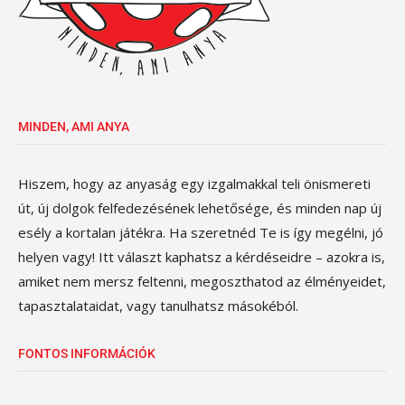
MINDEN, AMI ANYA
Hiszem, hogy az anyaság egy izgalmakkal teli önismereti
út, új dolgok felfedezésének lehetősége, és minden nap új
esély a kortalan játékra. Ha szeretnéd Te is így megélni, jó
helyen vagy! Itt választ kaphatsz a kérdéseidre – azokra is,
amiket nem mersz feltenni, megoszthatod az élményeidet,
tapasztalataidat, vagy tanulhatsz másokéból.
FONTOS INFORMÁCIÓK