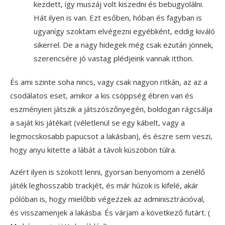
kezdett, így muszáj volt kiszedni és bebugyolálni.
Hát ilyen is van. Ezt esőben, hóban és fagyban is
ugyanígy szoktam elvégezni egyébként, eddig kiváló
sikerrel. De a nagy hidegek még csak ezután jönnek,
szerencsére jó vastag plédjeink vannak itthon.
És ami szinte soha nincs, vagy csak nagyon ritkán, az az a
csodálatos eset, amikor a kis csöppség ébren van és
eszményien játszik a játszószőnyegén, boldogan rágcsálja
a saját kis játékait (véletlenül se egy kábelt, vagy a
legmocskosabb papucsot a lakásban), és észre sem veszi,
hogy anyu kitette a lábát a távoli küszöbön túlra.
Azért ilyen is szokott lenni, gyorsan benyomom a zenélő
játék leghosszabb trackjét, és már húzok is kifelé, akár
pólóban is, hogy mielőbb végezzek az adminisztrációval,
és visszamenjek a lakásba. És várjam a következő futárt. (