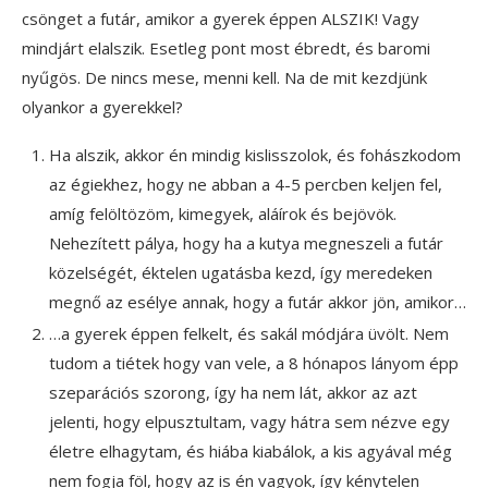
csönget a futár, amikor a gyerek éppen ALSZIK! Vagy
mindjárt elalszik. Esetleg pont most ébredt, és baromi
nyűgös. De nincs mese, menni kell. Na de mit kezdjünk
olyankor a gyerekkel?
Ha alszik, akkor én mindig kislisszolok, és fohászkodom
az égiekhez, hogy ne abban a 4-5 percben keljen fel,
amíg felöltözöm, kimegyek, aláírok és bejövök.
Nehezített pálya, hogy ha a kutya megneszeli a futár
közelségét, éktelen ugatásba kezd, így meredeken
megnő az esélye annak, hogy a futár akkor jön, amikor…
…a gyerek éppen felkelt, és sakál módjára üvölt. Nem
tudom a tiétek hogy van vele, a 8 hónapos lányom épp
szeparációs szorong, így ha nem lát, akkor az azt
jelenti, hogy elpusztultam, vagy hátra sem nézve egy
életre elhagytam, és hiába kiabálok, a kis agyával még
nem fogja föl, hogy az is én vagyok, így kénytelen