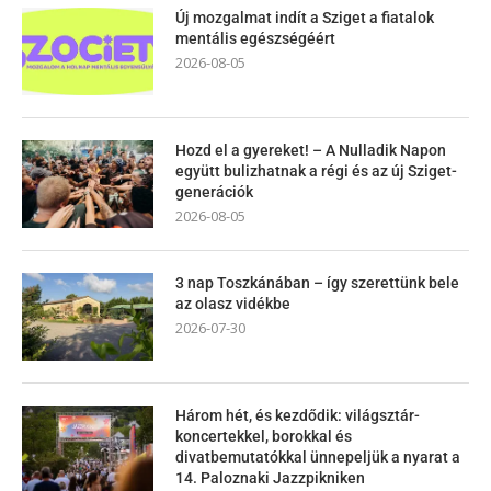
Új mozgalmat indít a Sziget a fiatalok
mentális egészségéért
2026-08-05
Hozd el a gyereket! – A Nulladik Napon
együtt bulizhatnak a régi és az új Sziget-
generációk
2026-08-05
3 nap Toszkánában – így szerettünk bele
az olasz vidékbe
2026-07-30
Három hét, és kezdődik: világsztár-
koncertekkel, borokkal és
divatbemutatókkal ünnepeljük a nyarat a
14. Paloznaki Jazzpikniken