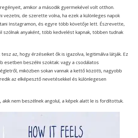
képregényeit, amikor a második gyermekével volt otthon.
vezetni, de szerette volna, ha ezek a különleges napok
ani Instagramon, és egyre több követője lett. Észrevette,
ról szólnak anyaként, több kedvelést kapnak, többen tudnak
tesz az, hogy érzéseiket ők is igazolva, legitimálva látják. Ez
bb esetben beszélni szoktak: vagy a csodálatos
égletről, miközben sokan vannak a kettő közötti, nagyobb
redik az elképesztő nevetésekkel és különlegesen
akik nem beszélnek angolul, a képek alatt le is fordítottuk.