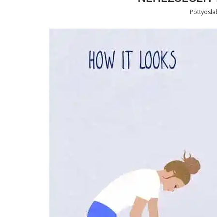
Pöttyösl