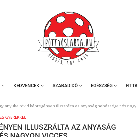
K
KEDVENCEK
SZABADIDŐ
EGÉSZSÉG
FITT
gy anyuka rövid képregényen illuszrálta az anyaság nehézségeit és nagy
CES GYEREKKEL
ÉNYEN ILLUSZRÁLTA AZ ANYASÁG
 ÉS NAGYON VICCES