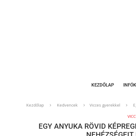
KEZDŐLAP
INFÓ
Kezdőlap
Kedvencek
Vicces gyerekkel
E
VIC
EGY ANYUKA RÖVID KÉPREG
NEHÉZSÉGEIT