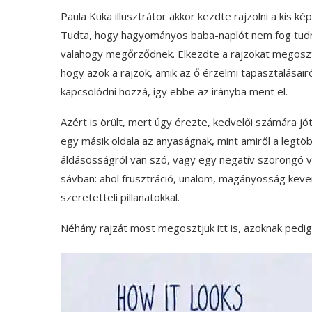
Paula Kuka illusztrátor akkor kezdte rajzolni a kis 
Tudta, hogy hagyományos baba-naplót nem fog tudni 
valahogy megőrződnek. Elkezdte a rajzokat megoszt
hogy azok a rajzok, amik az ő érzelmi tapasztalásai
kapcsolódni hozzá, így ebbe az irányba ment el.
Azért is örült, mert úgy érezte, kedvelői számára jót 
egy másik oldala az anyaságnak, mint amiről a legtö
áldásosságról van szó, vagy egy negatív szorongó v
sávban: ahol frusztráció, unalom, magányosság keve
szeretetteli pillanatokkal.
Néhány rajzát most megosztjuk itt is, azoknak pedig, 