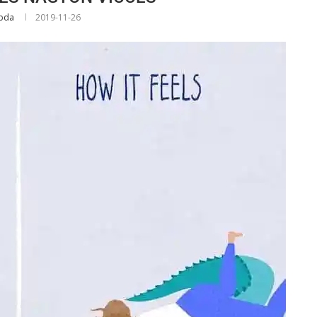
abda
2019-11-26