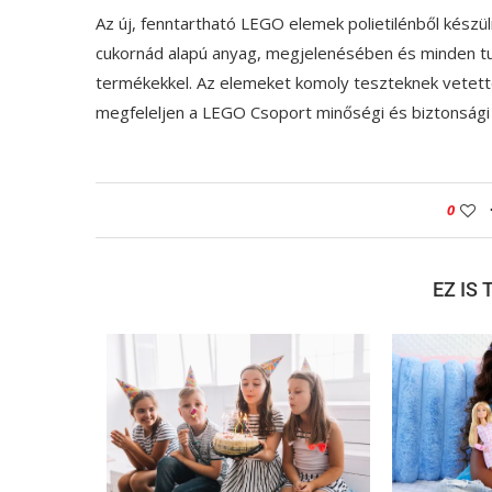
Az új, fenntartható LEGO elemek polietilénből készü
cukornád alapú anyag, megjelenésében és minden 
termékekkel. Az elemeket komoly teszteknek vetett
megfeleljen a LEGO Csoport minőségi és biztonsági s
0
EZ IS