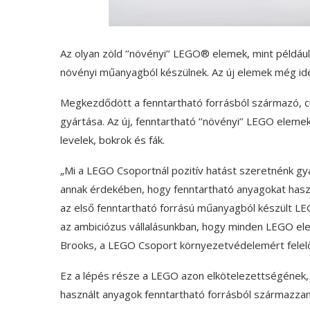
Az olyan zöld ’’növényi’’ LEGO® elemek, mint például 
növényi műanyagból készülnek. Az új elemek még idén
Megkezdődött a fenntartható forrásból származó, c
gyártása. Az új, fenntartható ’’növényi’’ LEGO elem
levelek, bokrok és fák.
„Mi a LEGO Csoportnál pozitív hatást szeretnénk gya
annak érdekében, hogy fenntartható anyagokat haszn
az első fenntartható forrású műanyagból készült L
az ambiciózus vállalásunkban, hogy minden LEGO ele
Brooks, a LEGO Csoport környezetvédelemért felelő
Ez a lépés része a LEGO azon elkötelezettségének
használt anyagok fenntartható forrásból származzan