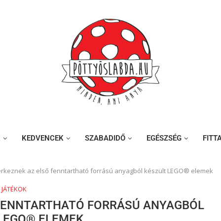
K
KEDVENCEK
SZABADIDŐ
EGÉSZSÉG
FITT
érkeznek az első fenntartható forrású anyagból készült LEGO® elemek
JÁTÉKOK
 FENNTARTHATÓ FORRÁSÚ ANYAGBÓL
 LEGO® ELEMEK