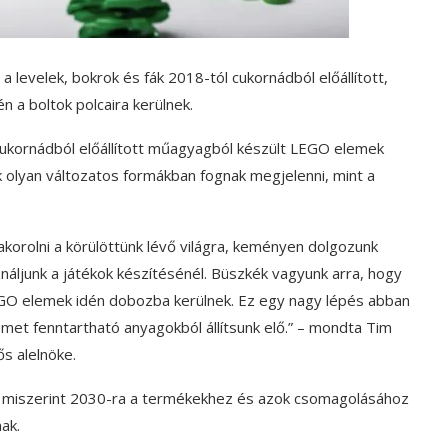
a levelek, bokrok és fák 2018-tól cukornádból előállított,
 a boltok polcaira kerülnek.
ukornádból előállított műagyagból készült LEGO elemek
ek olyan változatos formákban fognak megjelenni, mint a
korolni a körülöttünk lévő világra, keményen dolgozunk
áljunk a játékok készítésénél. Büszkék vagyunk arra, hogy
EGO elemek idén dobozba kerülnek. Ez egy nagy lépés abban
met fenntartható anyagokból állítsunk elő.” – mondta Tim
s alelnöke.
, miszerint 2030-ra a termékekhez és azok csomagolásához
ak.