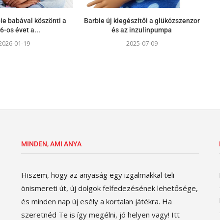
ie babával köszönti a
Barbie új kiegészítői a glükózszenzor
6-os évet a...
és az inzulinpumpa
2026-01-19
2025-07-09
MINDEN, AMI ANYA
Hiszem, hogy az anyaság egy izgalmakkal teli
önismereti út, új dolgok felfedezésének lehetősége,
és minden nap új esély a kortalan játékra. Ha
szeretnéd Te is így megélni, jó helyen vagy! Itt