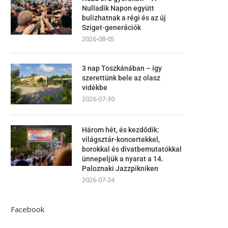
Nulladik Napon együtt
bulizhatnak a régi és az új
Sziget-generációk
2026-08-05
3 nap Toszkánában – így
szerettünk bele az olasz
vidékbe
2026-07-30
Három hét, és kezdődik:
világsztár-koncertekkel,
borokkal és divatbemutatókkal
ünnepeljük a nyarat a 14.
Paloznaki Jazzpikniken
2026-07-24
Facebook